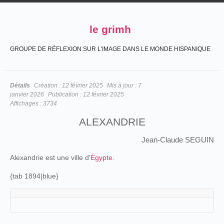
le grimh
GROUPE DE RÉFLEXION SUR L'IMAGE DANS LE MONDE HISPANIQUE
Détails
Création :
12 février 2025
Mis à jour :
7
janvier 2026
Publication :
12 février 2025
Affichages :
3734
ALEXANDRIE
Jean-Claude SEGUIN
Alexandrie est une ville d'
Égypte
.
{tab 1894|blue}