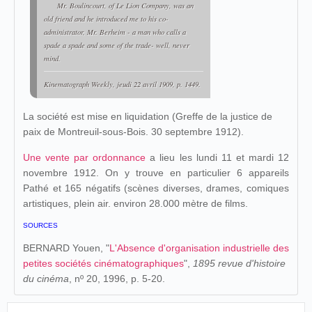
Mr. Boulincourt, of Le Lion Company, was an
old friend and he introduced me to his co-
administrator, Mr. Berheim - a man who calls a
spade a spade and some of the trade- well, never
mind.
Kinematograph Weekly
, jeudi 22 avril 1909, p. 1449.
La société est mise en liquidation (Greffe de la justice de
paix de Montreuil-sous-Bois. 30 septembre 1912).
Une vente par ordonnance
a lieu les lundi 11 et mardi 12
novembre 1912. On y trouve en particulier 6 appareils
Pathé et 165 négatifs (scènes diverses, drames, comiques
artistiques, plein air. environ 28.000 mètre de films.
SOURCES
BERNARD Youen, "
L'Absence d'organisation industrielle des
petites sociétés cinématographiques
",
1895 revue d'histoire
du cinéma
, nº 20, 1996, p. 5-20.