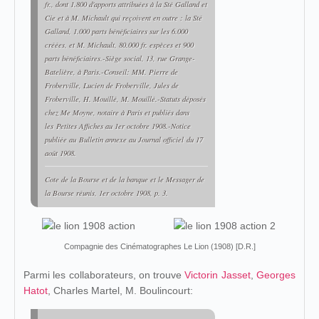
fr., dont 1.800 d'apports attribuées à la Sté Galland et
Cie et à M. Michault qui reçoivent en outre : la Sté
Galland, 1.000 parts bénéficiaires sur les 6.000
créées, et M. Michault, 80.000 fr. espèces et 900
parts bénéficiaires.-Siège social, 13, rue Grange-
Batelière, à Paris.-Conseil: MM. Pierre de
Froberville, Lucien de Froberville, Jules de
Froberville, H. Mouillé, M. Mouillé.-Statuts déposés
chez Me Moyne, notaire à Paris et publiés dans
les
Petites Affiches au 1er octobre 1908.
-Notice
publiée au
Bulletin annexe au Journal officiel
du 17
août 1908.
Cote de la Bourse et de la banque et le Messager de
la Bourse réunis
, 1er octobre 1908, p. 3.
Compagnie des Cinématographes Le Lion (1908) [D.R.]
Parmi les collaborateurs, on trouve
Victorin Jasset
,
Georges
Hatot
, Charles Martel, M. Boulincourt: