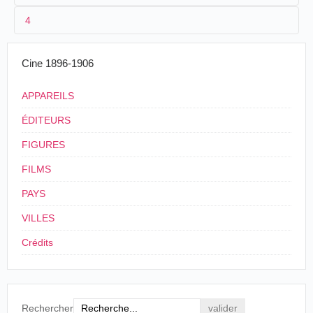
4
2
Charles Lépine
.
Hughes Laurent
.
M. LAURENT. En 1905, également, sur la
Cine 1896-1906
scène du théâtre Pathé de la rue du Bois, c'est
Cinéma Pathé.
Chasse à la baleine
. 155 x 115 cm.
Lépine qui a tourné
La chasse à la baleine
dans
APPAREILS
une piscine en zinc de 2 m 40 sur 1 m. 25., de
22 centimères d'épaisseur. La baleine était faite
ÉDITEURS
par moi, en cire, elle avait environ 30
centimères, et elle lançait de l'eau quand elle
FIGURES
remontait à la surface.
FILMS
FONDS SADOUL, Cinémathèque française,
cote GS-A-34 COMMISSION HISTORIQUE
PAYS
8 JANVIER-29 JUILLET 1944.
VILLES
3
1905
Crédits
4
France
.
Vincennes
. Thêatre de la rue du Bois.
Rechercher