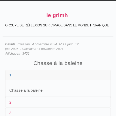
le grimh
GROUPE DE RÉFLEXION SUR L'IMAGE DANS LE MONDE HISPANIQUE
Détails
Création :
4 novembre 2024
Mis à jour :
12
juin 2025
Publication :
4 novembre 2024
Affichages :
3452
Chasse à la baleine
1
Chasse à la baleine
2
3
1
Pathé
n.c.