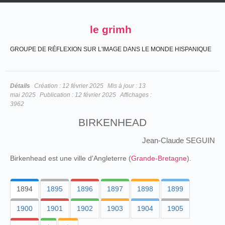
le grimh
GROUPE DE RÉFLEXION SUR L'IMAGE DANS LE MONDE HISPANIQUE
Détails
Création :
12 février 2025
Mis à jour :
13
mai 2025
Publication :
12 février 2025
Affichages :
3962
BIRKENHEAD
Jean-Claude SEGUIN
Birkenhead est une ville d'Angleterre (
Grande-Bretagne
).
1894
1895
1896
1897
1898
1899
1900
1901
1902
1903
1904
1905