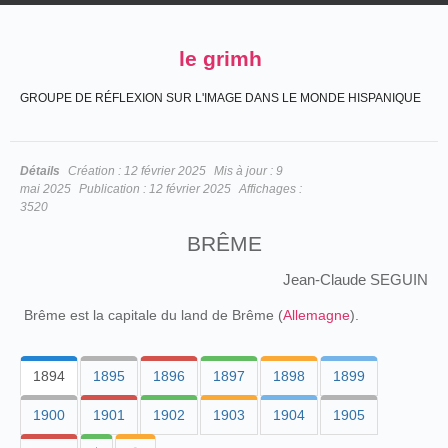
le grimh
GROUPE DE RÉFLEXION SUR L'IMAGE DANS LE MONDE HISPANIQUE
Détails
Création :
12 février 2025
Mis à jour :
9
mai 2025
Publication :
12 février 2025
Affichages :
3520
BRÊME
Jean-Claude SEGUIN
Brême est la capitale du land de Brême (
Allemagne
).
1894
1895
1896
1897
1898
1899
1900
1901
1902
1903
1904
1905