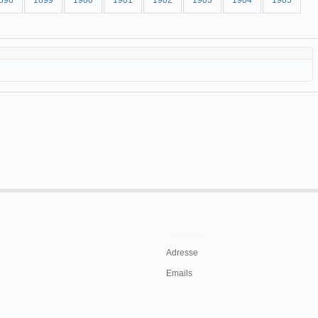
898
1899
1900
1901
1902
1903
1904
1905
Contacts
Adresse
Emails