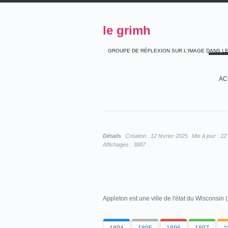
le grimh
GROUPE DE RÉFLEXION SUR L'IMAGE DANS L
AC
Détails
Création :
12 février 2025
Mis à jour :
22 
Affichages :
3887
Appleton est une ville de l'état du Wisconsin (