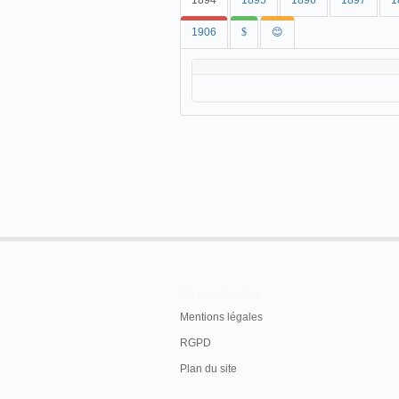
1894
1895
1896
1897
1
1906
$
😊
En savoir plus
Mentions légales
RGPD
Plan du site