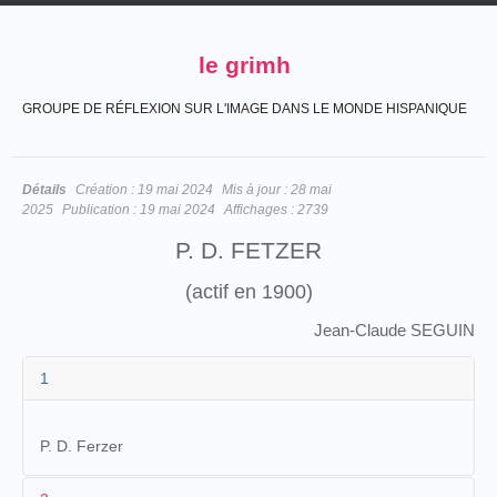
le grimh
GROUPE DE RÉFLEXION SUR L'IMAGE DANS LE MONDE HISPANIQUE
Détails
Création :
19 mai 2024
Mis à jour :
28 mai
2025
Publication :
19 mai 2024
Affichages :
2739
P. D. FETZER
(actif en 1900)
Jean-Claude SEGUIN
1
P. D. Ferzer