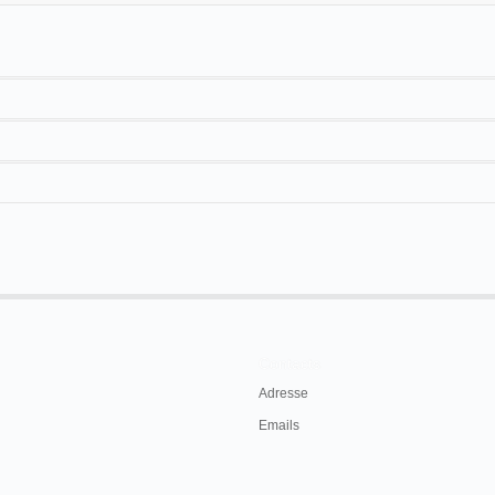
afo Lumière perfeccionado" qu'il présente à
Cuevas
en novembre 1899.
Contacts
Adresse
Emails