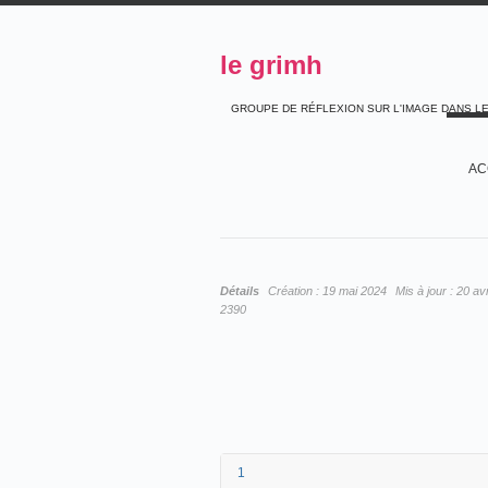
le grimh
GROUPE DE RÉFLEXION SUR L'IMAGE DANS L
AC
Détails
Création :
19 mai 2024
Mis à jour :
20 avr
2390
1