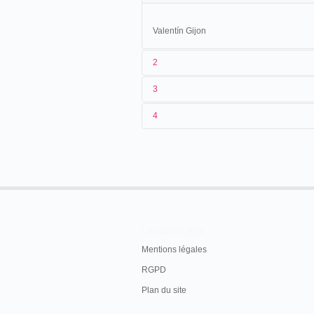
Valentín Gijon
2
3
Valentín est propriétaire d'un "cinematógr
4
SOURCES
En savoir plus
Mentions légales
RGPD
Plan du site