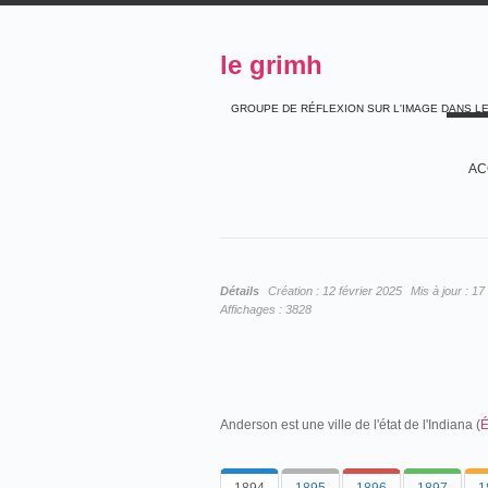
le grimh
GROUPE DE RÉFLEXION SUR L'IMAGE DANS L
AC
Détails
Création :
12 février 2025
Mis à jour :
17 
Affichages :
3828
Anderson est une ville de l'état de l'Indiana (
É