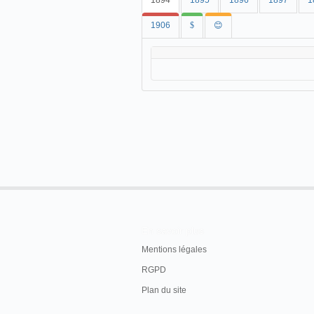
1894
1895
1896
1897
1
1906
$
😊
En savoir plus
Mentions légales
RGPD
Plan du site