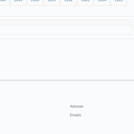
898
1899
1900
1901
1902
1903
1904
1905
Contacts
Adresse
Emails