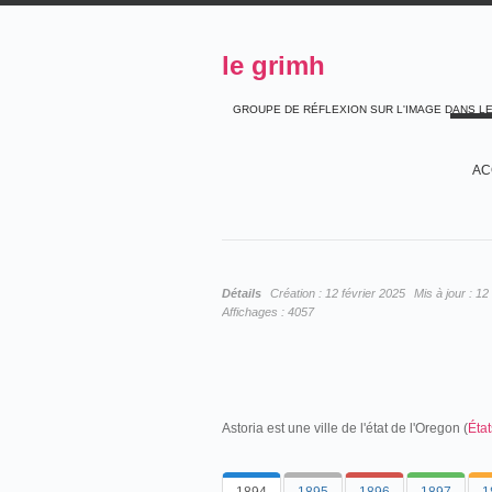
le grimh
GROUPE DE RÉFLEXION SUR L'IMAGE DANS L
AC
Détails
Création :
12 février 2025
Mis à jour :
12 
Affichages :
4057
Astoria est une ville de l'état de l'Oregon (
Éta