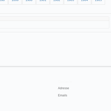
898
1899
1900
1901
1902
1903
1904
1905
Contacts
Adresse
Emails