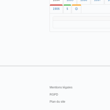
1894
1895
1896
1897
1
1906
$
😊
En savoir plus
Mentions légales
RGPD
Plan du site