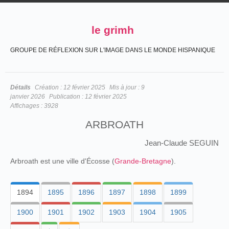
le grimh
GROUPE DE RÉFLEXION SUR L'IMAGE DANS LE MONDE HISPANIQUE
Détails
Création :
12 février 2025
Mis à jour :
9
janvier 2026
Publication :
12 février 2025
Affichages :
3928
ARBROATH
Jean-Claude SEGUIN
Arbroath est une ville d'Écosse (
Grande-Bretagne
).
1894
1895
1896
1897
1898
1899
1900
1901
1902
1903
1904
1905