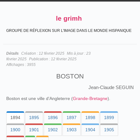
le grimh
GROUPE DE RÉFLEXION SUR L'IMAGE DANS LE MONDE HISPANIQUE
Détails
Création :
12 février 2025
Mis à jour :
23
février 2025
Publication :
12 février 2025
Affichages :
3955
BOSTON
Jean-Claude SEGUIN
Boston est une ville d'Angleterre (
Grande-Bretagne
).
1894
1895
1896
1897
1898
1899
1900
1901
1902
1903
1904
1905