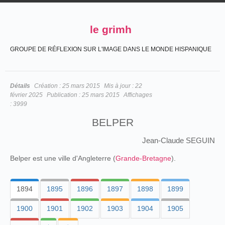
le grimh
GROUPE DE RÉFLEXION SUR L'IMAGE DANS LE MONDE HISPANIQUE
Détails
Création :
25 mars 2015
Mis à jour :
22
février 2025
Publication :
25 mars 2015
Affichages
:
3999
BELPER
Jean-Claude SEGUIN
Belper est une ville d'Angleterre (
Grande-Bretagne
).
1894
1895
1896
1897
1898
1899
1900
1901
1902
1903
1904
1905