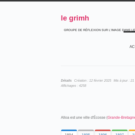
le grimh
GROUPE DE RÉFLEXION SUR L'IMAGE DANS L
AC
Détails
Création :
12 février 2025
Mis à jour :
21 
Affichages :
4258
Alloa est une ville d'Écosse (
Grande-Bretagn