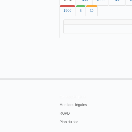
1894
1895
1896
1897
1
1906
$
😊
En savoir plus
Mentions légales
RGPD
Plan du site