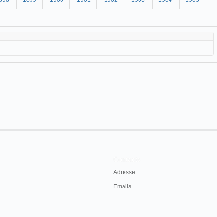
898
1899
1900
1901
1902
1903
1904
1905
Contacts
Adresse
Emails