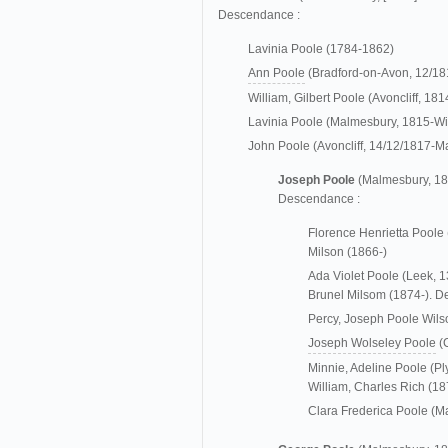
Descendance :
Lavinia Poole (1784-1862)
Ann Poole
(Bradford-on-Avon, 12/1
William, Gilbert Poole (Avoncliff, 18
Lavinia Poole (Malmesbury, 1815-Wil
John Poole (Avoncliff, 14/12/1817-
Joseph Poole
(Malmesbury, 18
Descendance :
Florence Henrietta Poole 
Milson (1866-)
Ada Violet Poole (Leek, 
Brunel Milsom (1874-). D
Percy, Joseph Poole Wils
Joseph Wolseley Poole
(C
Minnie, Adeline Poole (P
William, Charles Rich (18
Clara Frederica Poole (