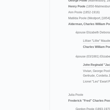
George Poole
(Malmesbury, 1
Henry Poole
(1850-Malmesbury
Ann Poole (1852-1916)
Matilda Poole (Westport, [1854
Alderman, Charles William Po
épouse Elizabeth Deborah
Lillian "Lillie" Maud
Charles William Po
épouse (03/1881) Elizabe
John Reginald "Ja
Vivian, George Pool
Gertrude, Cordelia 
Lionel "Leo" Ewart
Julia Poole
Frederick "Fred" Charles Poo
Gordon Poole (1893-197