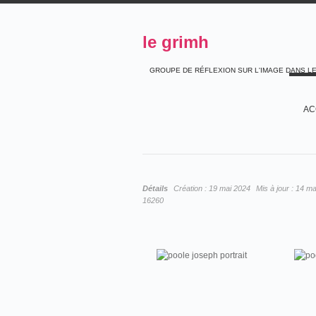
le grimh
GROUPE DE RÉFLEXION SUR L'IMAGE DANS L
AC
Détails
Création :
19 mai 2024
Mis à jour :
14 ma
16260