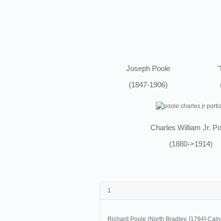
Joseph Poole
"
(1847-1906)
Charles William Jr. P
(1880->1914)
1
Richard Poole (North Bradley, [1784]-Caln