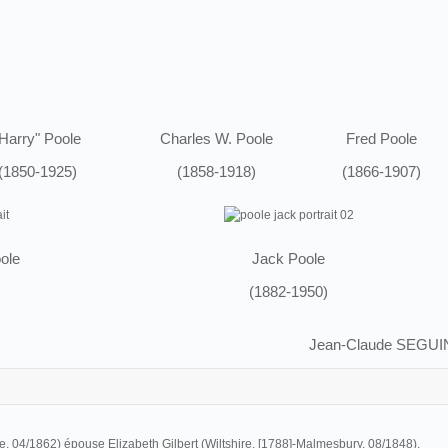
Harry" Poole
Charles W. Poole
Fred Poole
(1850-1925)
(1858-1918)
(1866-1907)
oole
Jack Poole
(1882-1950)
Jean-Claude SEGUI
e, 04/1862) épouse Elizabeth Gilbert (Wiltshire, [1788]-Malmesbury, 08/1848).