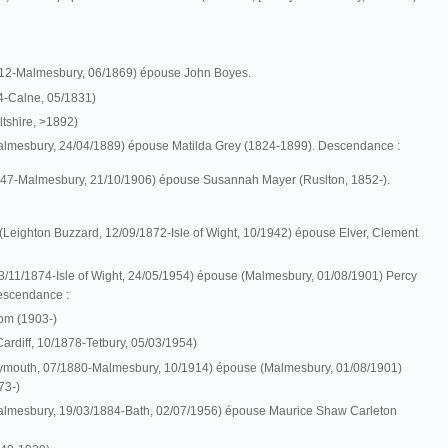
812-Malmesbury, 06/1869) épouse John Boyes.
14-Calne, 05/1831)
tshire, >1892)
Malmesbury, 24/04/1889) épouse Matilda Grey (1824-1899). Descendance :
47-Malmesbury, 21/10/1906) épouse Susannah Mayer (Ruslton, 1852-).
(Leighton Buzzard, 12/09/1872-Isle of Wight, 10/1942) épouse Elver, Clement
13/11/1874-Isle of Wight, 24/05/1954) épouse (Malmesbury, 01/08/1901) Percy
escendance :
om (1903-)
ardiff, 10/1878-Tetbury, 05/03/1954)
lymouth, 07/1880-Malmesbury, 10/1914) épouse (Malmesbury, 01/08/1901)
73-)
Malmesbury, 19/03/1884-Bath, 02/07/1956) épouse Maurice Shaw Carleton