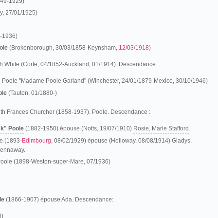
849-1929)
, 27/01/1925)
]-1936)
ole
(Brokenborough, 30/03/1858-Keynsham,
12/03/1918
)
 White (Corfe, 04/1852-Auckland, 01/1914). Descendance :
e Poole
"Madame Poole Garland" (Winchester, 24/01/1879-Mexico, 30/10/1946)
ole
(Tauton, 01/1880-)
th Frances Churcher (1858-1937). Poole. Descendance :
ck" Poole
(1882-1950) épouse (Notts, 19/07/1910)
Rosie, Marie Stafford
.
e (1893-
Edimbourg
, 08/02/1929) épouse (Holloway, 08/08/1914) Gladys,
Jennaway.
 Poole (1898-Weston-super-Mare, 07/1936)
le
(1866-1907) épouse Ada. Descendance:
0)