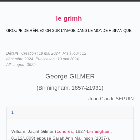
le grimh
GROUPE DE RÉFLEXION SUR L'IMAGE DANS LE MONDE HISPANIQUE
Détails
Création :
19 mai 2024
Mis à jour :
12
décembre 2024
Publication :
19 mai 2024
Affichages :
3929
George GILMER
(Birmingham, 1857-≥1931)
Jean-Claude SEGUIN
1
William, Jacint Gilmer (
Londres
, 1827-
Birmingham
,
01/12/1899
) épouse Sarah Ann Mallinson (1837-).