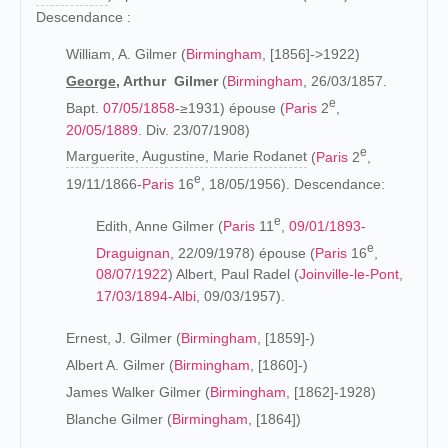
Descendance :
William, A. Gilmer (
Birmingham
, [1856]->1922)
George
, Arthur Gilmer
(
Birmingham
, 26/03/1857.
e
Bapt.
07/05/1858
-≥1931) épouse (
Paris
2
,
20/05/1889
. Div. 23/07/1908)
e
Marguerite, Augustine, Marie Rodanet
(
Paris
2
,
e
19/11/1866-
Paris
16
, 18/05/1956). Descendance:
e
Edith, Anne Gilmer (
Paris
11
,
09/01/1893
-
e
Draguignan
, 22/09/1978) épouse (
Paris
16
,
08/07/1922
) Albert, Paul Radel (
Joinville-le-Pont
,
17/03/1894
-
Albi
, 09/03/1957).
Ernest, J. Gilmer (
Birmingham
, [1859]-)
Albert A. Gilmer (
Birmingham
, [1860]-)
James Walker Gilmer (
Birmingham
, [1862]-1928)
Blanche Gilmer (
Birmingham
, [1864])