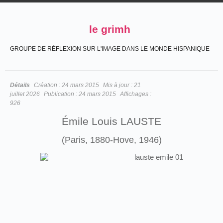
le grimh
GROUPE DE RÉFLEXION SUR L'IMAGE DANS LE MONDE HISPANIQUE
Détails
Création :
24 mars 2015
Mis à jour :
21
juillet 2026
Publication :
24 mars 2015
Affichages :
926
Émile Louis LAUSTE
(Paris, 1880-Hove, 1946)