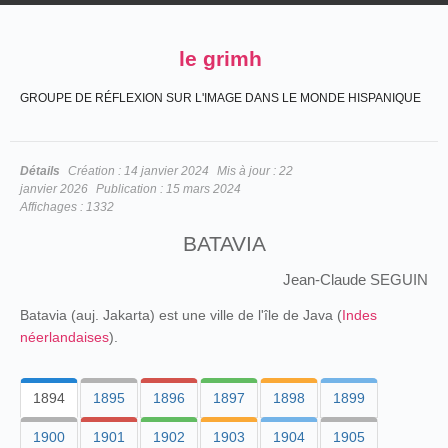
le grimh
GROUPE DE RÉFLEXION SUR L'IMAGE DANS LE MONDE HISPANIQUE
Détails
Création :
14 janvier 2024
Mis à jour :
22
janvier 2026
Publication :
15 mars 2024
Affichages :
1332
BATAVIA
Jean-Claude SEGUIN
Batavia (auj. Jakarta) est une ville de l'île de Java (
Indes
néerlandaises
).
1894
1895
1896
1897
1898
1899
1900
1901
1902
1903
1904
1905