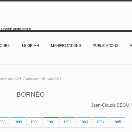
E MONDE HISPANIQUE
CUEIL
LE GRIMH
MANIFESTATIONS
PUBLICATIONS
novembre 2024
Publication :
15 mars 2024
BORNÉO
Jean-Claude SEGUI
898
1899
1900
1901
1902
1903
1904
1905