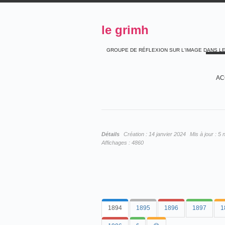
le grimh
GROUPE DE RÉFLEXION SUR L'IMAGE DANS L
AC
Détails
Création :
14 janvier 2024
Mis à jour :
5 
Affichages :
4860
1894
1895
1896
1897
1