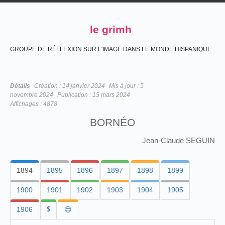
le grimh
GROUPE DE RÉFLEXION SUR L'IMAGE DANS LE MONDE HISPANIQUE
Détails
Création :
14 janvier 2024
Mis à jour :
5
novembre 2024
Publication :
15 mars 2024
Affichages :
4878
BORNÉO
Jean-Claude SEGUIN
1894
1895
1896
1897
1898
1899
1900
1901
1902
1903
1904
1905
1906
$
😊