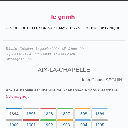
le grimh
GROUPE DE RÉFLEXION SUR L'IMAGE DANS LE MONDE HISPANIQUE
Détails
Création :
14 janvier 2024
Mis à jour :
20
septembre 2024
Publication :
15 mars 2024
Affichages :
5327
AIX-LA-CHAPELLE
Jean-Claude SEGUIN
Aix-la-Chapelle est une ville de Rhénanie-du-Nord-Westphalie
(
Allemagne
).
1894
1895
1896
1897
1898
1899
1900
1901
1902
1903
1904
1905