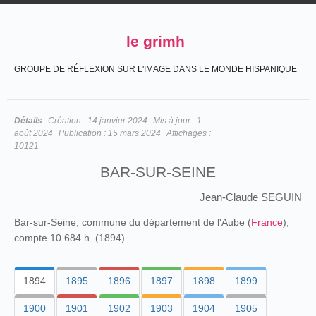
le grimh
GROUPE DE RÉFLEXION SUR L'IMAGE DANS LE MONDE HISPANIQUE
Détails
Création :
14 janvier 2024
Mis à jour :
1
août 2024
Publication :
15 mars 2024
Affichages :
10121
BAR-SUR-SEINE
Jean-Claude SEGUIN
Bar-sur-Seine, commune du département de l'Aube (
France
),
compte 10.684 h. (1894)
1894
1895
1896
1897
1898
1899
1900
1901
1902
1903
1904
1905