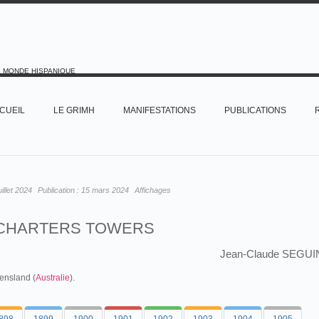
E MONDE HISPANIQUE
CUEIL
LE GRIMH
MANIFESTATIONS
PUBLICATIONS
uillet 2024
Publication :
15 mars 2024
Affichages
CHARTERS TOWERS
Jean-Claude SEGUI
eensland (
Australie
).