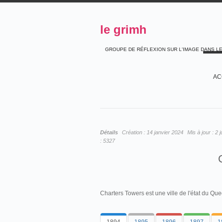
le grimh
GROUPE DE RÉFLEXION SUR L'IMAGE DANS L
AC
Détails
Création :
14 janvier 2024
Mis à jour :
2 j
:
5327
Charters Towers est une ville de l'état du Qu