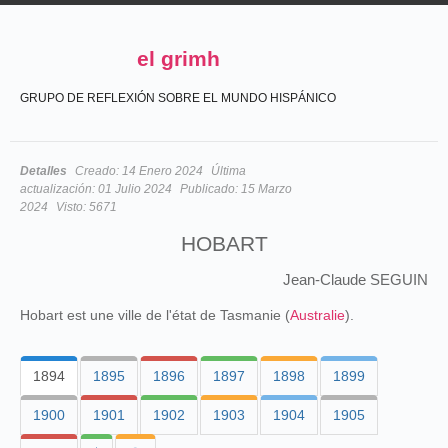
el grimh
GRUPO DE REFLEXIÓN SOBRE EL MUNDO HISPÁNICO
Detalles
Creado:
14 Enero 2024
Última
actualización:
01 Julio 2024
Publicado:
15 Marzo
2024
Visto:
5671
HOBART
Jean-Claude SEGUIN
Hobart est une ville de l'état de Tasmanie (
Australie
).
1894
1895
1896
1897
1898
1899
1900
1901
1902
1903
1904
1905