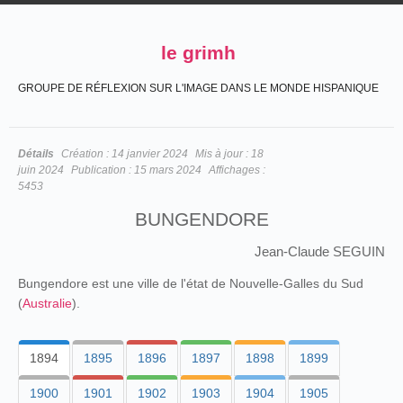
le grimh
GROUPE DE RÉFLEXION SUR L'IMAGE DANS LE MONDE HISPANIQUE
Détails
Création :
14 janvier 2024
Mis à jour :
18
juin 2024
Publication :
15 mars 2024
Affichages :
5453
BUNGENDORE
Jean-Claude SEGUIN
Bungendore est une ville de l'état de Nouvelle-Galles du Sud
(
Australie
).
1894
1895
1896
1897
1898
1899
1900
1901
1902
1903
1904
1905