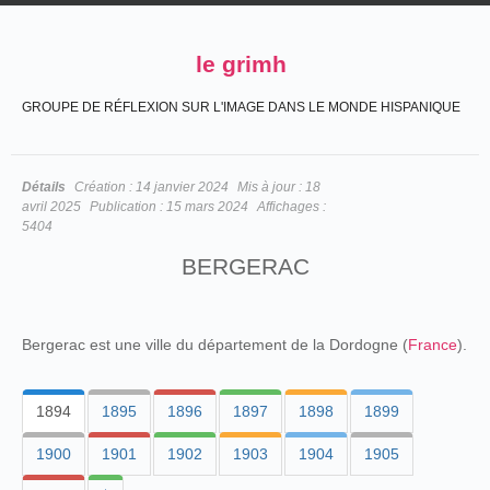
le grimh
GROUPE DE RÉFLEXION SUR L'IMAGE DANS LE MONDE HISPANIQUE
Détails
Création :
14 janvier 2024
Mis à jour :
18
avril 2025
Publication :
15 mars 2024
Affichages :
5404
BERGERAC
Bergerac est une ville du département de la Dordogne (
France
).
1894
1895
1896
1897
1898
1899
1900
1901
1902
1903
1904
1905