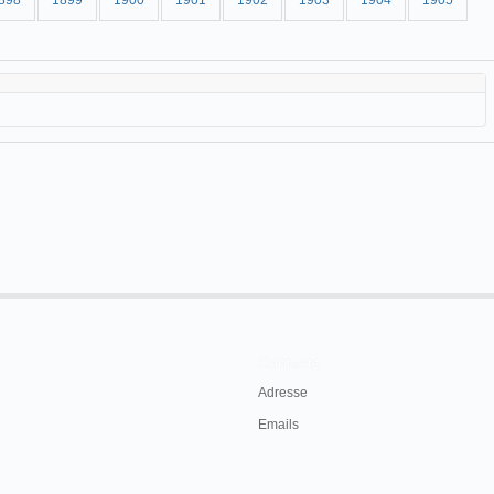
898
1899
1900
1901
1902
1903
1904
1905
Contacts
Adresse
Emails