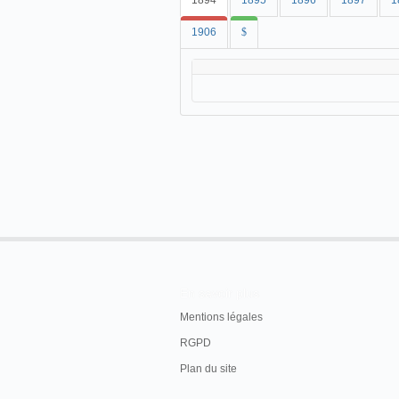
1894
1895
1896
1897
1
1906
$
En savoir plus
Mentions légales
RGPD
Plan du site