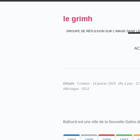
le grimh
GROUPE DE RÉFLEXION SUR L'IMAGE DANS L
AC
Détails
Création :
14 janvier 2024
Mis à jour :
12 
Affichages :
6512
Bathurst est une ville de la Nouvelle-Galles d