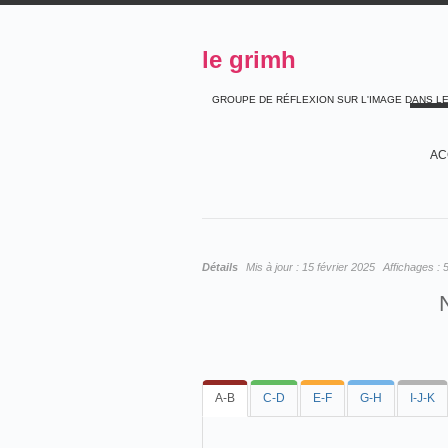
le grimh
GROUPE DE RÉFLEXION SUR L'IMAGE DANS L
AC
Détails
Mis à jour :
15 février 2025
Affichages :
A-B
C-D
E-F
G-H
I-J-K