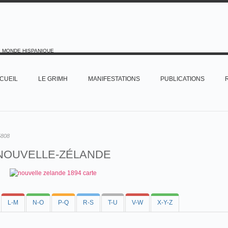
E MONDE HISPANIQUE
CUEIL
LE GRIMH
MANIFESTATIONS
PUBLICATIONS
5808
NOUVELLE-ZÉLANDE
L-M
N-O
P-Q
R-S
T-U
V-W
X-Y-Z