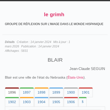
le grimh
GROUPE DE RÉFLEXION SUR L'IMAGE DANS LE MONDE HISPANIQUE
Détails
Création :
14 janvier 2024
Mis à jour :
1
mars 2026
Publication :
14 janvier 2024
Affichages :
5831
BLAIR
Jean-Claude SEGUIN
Blair est une ville de l'état du Nebraska (
États-Unis
).
1896
1897
1898
1899
1900
1901
1902
1903
1904
1905
1906
$