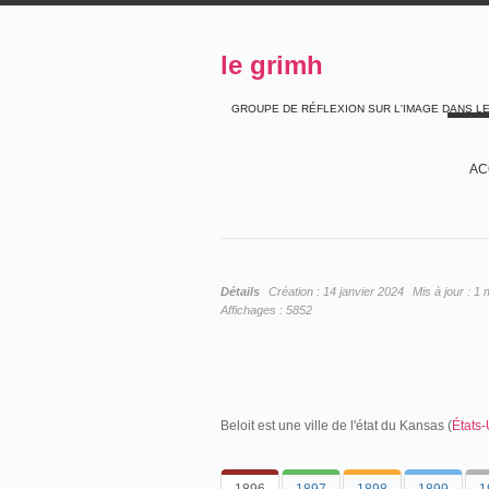
le grimh
GROUPE DE RÉFLEXION SUR L'IMAGE DANS L
AC
Détails
Création :
14 janvier 2024
Mis à jour :
1 
Affichages :
5852
Beloit est une ville de l'état du Kansas (
États-