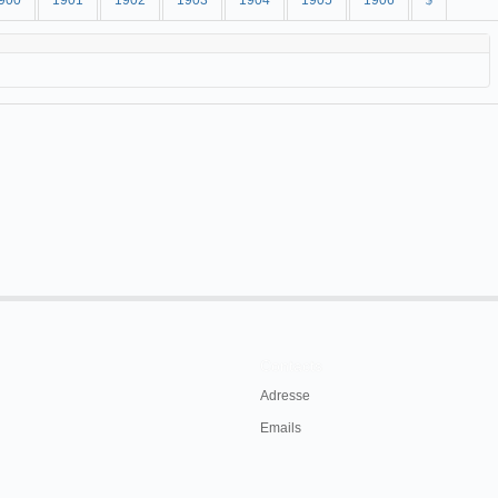
900
1901
1902
1903
1904
1905
1906
$
Contacts
Adresse
Emails