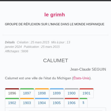
le grimh
GROUPE DE RÉFLEXION SUR L'IMAGE DANS LE MONDE HISPANIQUE
Détails
Création :
25 mars 2015
Mis à jour :
13
janvier 2024
Publication :
25 mars 2015
Affichages :
5606
CALUMET
Jean-Claude SEGUIN
Calumet est une ville de l'état du Michigan (
États-Unis
).
1896
1897
1898
1899
1900
1901
1902
1903
1904
1905
1906
$