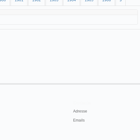
900
1901
1902
1903
1904
1905
1906
$
Contacts
Adresse
Emails