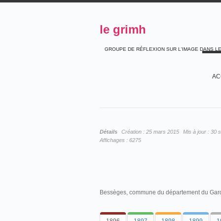
le grimh
GROUPE DE RÉFLEXION SUR L'IMAGE DANS L
AC
Détails
Création :
25 mars 2015
Mis à jour :
30 
Affichages :
6275
Bessèges, commune du département du Gard