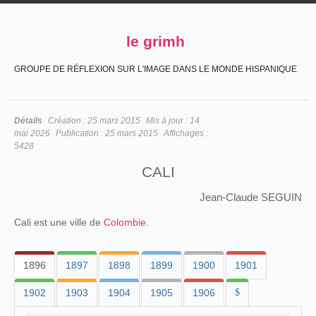
le grimh
GROUPE DE RÉFLEXION SUR L'IMAGE DANS LE MONDE HISPANIQUE
Détails
Création :
25 mars 2015
Mis à jour :
14
mai 2026
Publication :
25 mars 2015
Affichages :
5428
CALI
Jean-Claude SEGUIN
Cali est une ville de
Colombie
.
1896
1897
1898
1899
1900
1901
1902
1903
1904
1905
1906
$