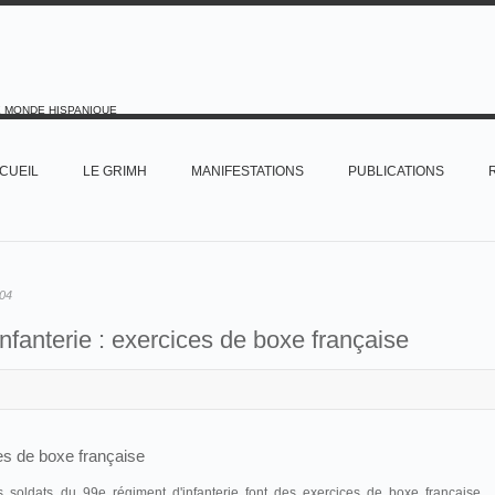
E MONDE HISPANIQUE
CUEIL
LE GRIMH
MANIFESTATIONS
PUBLICATIONS
04
fanterie : exercices de boxe française
es de boxe française
 soldats du 99e régiment d'infanterie font des exercices de boxe française,