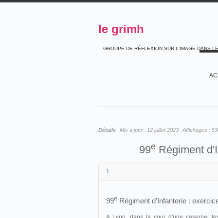
le grimh
GROUPE DE RÉFLEXION SUR L'IMAGE DANS L
AC
Détails
Mis à jour :
12 juillet 2023
Affichages :
53
e
99
Régiment d'In
1
e
99
Régiment d'Infanterie : exercic
A Lyon, dans la cour d'une caserne, les