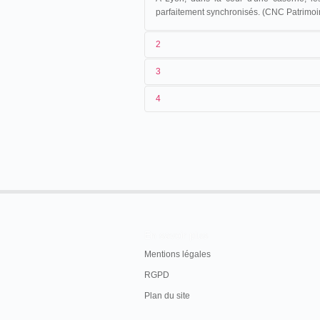
parfaitement synchronisés. (CNC Patrimoi
2
3
1
Lumière
4484
4
2
n.c.
3
[1897]
4
France
.
Lyon
.
En savoir plus
Mentions légales
RGPD
Plan du site