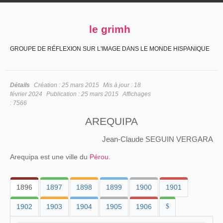
le grimh
GROUPE DE RÉFLEXION SUR L'IMAGE DANS LE MONDE HISPANIQUE
Détails
Création :
25 mars 2015
Mis à jour :
18
février 2024
Publication :
25 mars 2015
Affichages
:
7566
AREQUIPA
Jean-Claude SEGUIN VERGARA
Arequipa est une ville du
Pérou
.
1896
1897
1898
1899
1900
1901
1902
1903
1904
1905
1906
$