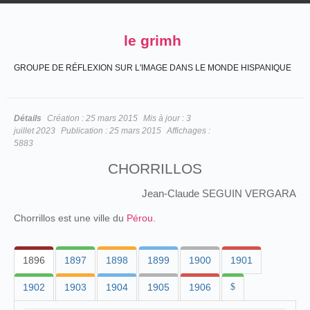
le grimh
GROUPE DE RÉFLEXION SUR L'IMAGE DANS LE MONDE HISPANIQUE
Détails
Création :
25 mars 2015
Mis à jour :
3
juillet 2023
Publication :
25 mars 2015
Affichages :
5883
CHORRILLOS
Jean-Claude SEGUIN VERGARA
Chorrillos est une ville du
Pérou
.
1896
1897
1898
1899
1900
1901
1902
1903
1904
1905
1906
$