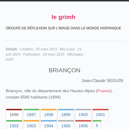
le grimh
GROUPE DE RÉFLEXION SUR L'IMAGE DANS LE MONDE HISPANIQUE
Détails
Création :
25 mars 2015
Mis à jour :
15
juin 2023
Publication :
25 mars 2015
Affichages :
6307
BRIANÇON
Jean-Claude SEGUIN
Briançon, ville du département des Hautes-Alpes (
France
),
compte 6580 habitants (1894).
1896
1897
1898
1899
1900
1901
1902
1903
1904
1905
1906
$