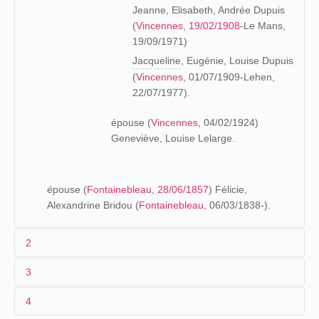
Jeanne, Elisabeth, Andrée Dupuis
(
Vincennes
,
19/02/1908
-Le Mans,
19/09/1971)
Jacqueline
, Eugénie, Louise Dupuis
(
Vincennes
, 01/07/1909-Lehen,
22/07/1977).
épouse (
Vincennes
, 04/02/1924)
Geneviève, Louise Lelarge.
épouse (
Fontainebleau
,
28/06/1857
) Félicie,
Alexandrine Bridou (
Fontainebleau
, 06/03/1838-).
2
3
Les origines (1817-1903)
4
Hyacinthe Dupuis exerce la profession de fabricant d'huiles