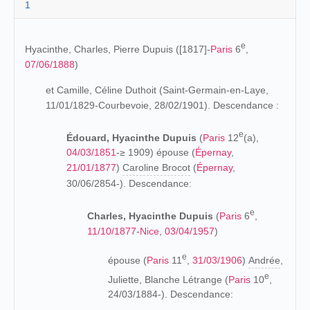
1
e
Hyacinthe, Charles, Pierre Dupuis ([1817]-
Paris
6
,
07/06/1888
)
et Camille, Céline Duthoit (Saint-Germain-en-Laye,
11/01/1829-Courbevoie, 28/02/1901). Descendance :
e
Édouard, Hyacinthe Dupuis
(
Paris
12
(a),
04/03/1851
-≥ 1909) épouse (
Épernay
,
21/01/1877
)
Caroline Brocot
(
Épernay
,
30/06/2854-). Descendance:
e
Charles, Hyacinthe Dupuis
(
Paris
6
,
11/10/1877
-
Nice
,
03/04/1957
)
e
épouse (
Paris
11
,
31/03/1906
)
Andrée
,
e
Juliette, Blanche Létrange (
Paris
10
,
24/03/1884-). Descendance: