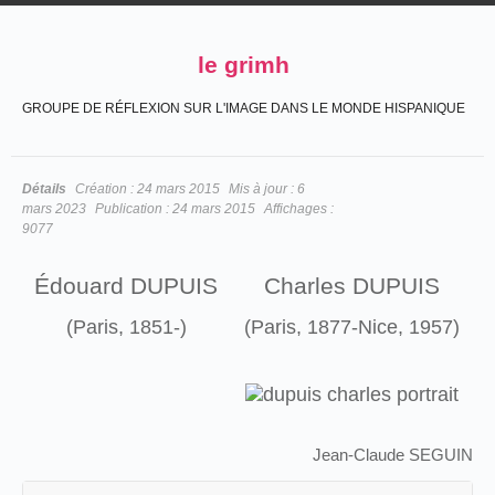
le grimh
GROUPE DE RÉFLEXION SUR L'IMAGE DANS LE MONDE HISPANIQUE
Détails
Création :
24 mars 2015
Mis à jour :
6
mars 2023
Publication :
24 mars 2015
Affichages :
9077
Édouard DUPUIS
Charles DUPUIS
(Paris, 1851-)
(Paris, 1877-Nice, 1957)
Jean-Claude SEGUIN