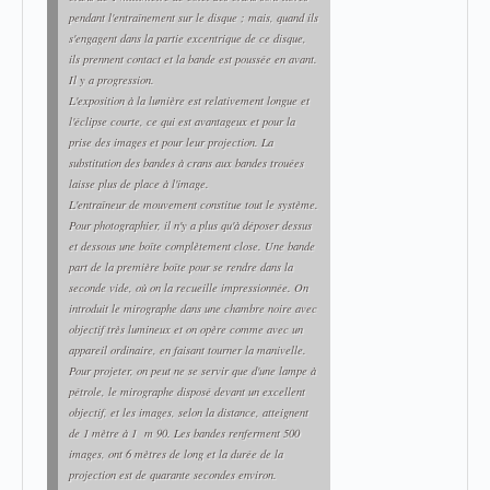
pendant l'entraînement sur le disque ; mais, quand ils
s'engagent dans la partie excentrique de ce disque,
ils prennent contact et la bande est poussée en avant.
Il y a progression.
L'exposition à la lumière est relativement longue et
l'éclipse courte, ce qui est avantageux et pour la
prise des images et pour leur projection. La
substitution des bandes à crans aux bandes trouées
laisse plus de place à l'image.
L'entraîneur de mouvement constitue tout le système.
Pour photographier, il n'y a plus qu'à déposer dessus
et dessous une boîte complètement close. Une bande
part de la première boîte pour se rendre dans la
seconde vide, où on la recueille impressionnée. On
introduit le mirographe dans une chambre noire avec
objectif très lumineux et on opère comme avec un
appareil ordinaire, en faisant tourner la manivelle.
Pour projeter, on peut ne se servir que d'une lampe à
pétrole, le mirographe disposé devant un excellent
objectif, et les images, selon la distance, atteignent
de 1 mètre à 1 m 90. Les bandes renferment 500
images, ont 6 mètres de long et la durée de la
projection est de quarante secondes environ.