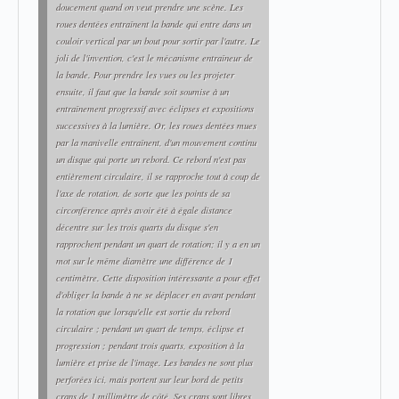
doucement quand on veut prendre une scène. Les
roues dentées entraînent la bande qui entre dans un
couloir vertical par un bout pour sortir par l'autre. Le
joli de l'invention, c'est le mécanisme entraîneur de
la bande. Pour prendre les vues ou les projeter
ensuite, il faut que la bande soit soumise à un
entraînement progressif avec éclipses et expositions
successives à la lumière. Or, les roues dentées mues
par la manivelle entraînent, d'un mouvement continu
un disque qui porte un rebord. Ce rebord n'est pas
entièrement circulaire, il se rapproche tout à coup de
l'axe de rotation, de sorte que les points de sa
circonférence après avoir été à égale distance
décentre sur les trois quarts du disque s'en
rapprochent pendant un quart de rotation; il y a en un
mot sur le même diamètre une différence de 1
centimètre. Cette disposition intéressante a pour effet
d'obliger la bande à ne se déplacer en avant pendant
la rotation que lorsqu'elle est sortie du rebord
circulaire ; pendant un quart de temps, éclipse et
progression ; pendant trois quarts, exposition à la
lumière et prise de l'image. Les bandes ne sont plus
perforées ici, mais portent sur leur bord de petits
crans de 1 millimètre de côté. Ses crans sont libres