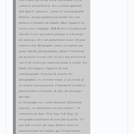
conserver éternellement. Avec certains appareils
déjà dans le commerce, comme le cinématographe
Démény, on peut parfaitement prendre des vues
animées et préparer des bandes. Mais l'appareil est
encore assez compliqué. MM.Reulos et Goudeau ont
cherché à créer un système pratique et à la portée
des amateurs. Ils y ont parfaitement réussi. On peut
emporter leur
Mirographe
comme on emporte une
grosse jumelle photographique, planter l'instrument
sur un pied et revenir chez soi avec une provision de
vues et de scènes qui s'animent ensuite à volonté. Les
bandes développées, l'appareil devient
cinématographe. Il permet de projeter les
photographies, et, en même temps, il est en état de
les montrer sans projection. L'instrument est donc à
plusieurs fins et il possède, de plus, des avantages
spéciaux.
Le mirographe est, comme dispositif, absolument
nouveau ; ses dimensions sont très réduites : 14
centimètres de haut, 10 de long, 6 de large. Le
mirographe proprement dit tient dans la poche. Un
petit bâti vertical, des roues dentées, mises en
mouvement par une poignée que l'on fait tourner