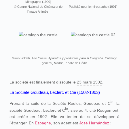
Mirographe (1900)
© Centre National du Cinéma et de
Publicité pour le mirographe (1901)
l'Image Animée
Giulio Soldati,
The Castle. Aparatos y productos para la fotografía.
Catálogo
general, Madrid, 7 calle de Cádiz
La société est finalement dissoute le
23 mars 1902
.
La Société Goudeau, Leclerc et Cie (1902-1903)
ie
Prenant la suite de la Société Reulos, Goudeau et C
, la
ie
société Goudeau, Leclerc et C
, sise au 4, cité Rougemont,
est créée en 1902. Elle va tenter de se développer à
l'étranger. En
Espagne
, son agent est
José Hernández
: