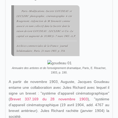
Paris.-Modifications.-Société GOUDEAU et
LECLERC
photographie, cinématographie
4 cité
Rougemont.-
Adjonction
de M Simonetti comme
associé en nom collectif dans la Société dont la
raison devient GOUDEAU, LECLERC et Cie.-Le
capital est augmenté de 10,000 fr.-7 mars 1903.-A.P.
Archives commerciales de la France: journal
hebdomadaire
, Paris, 21 mars 1903, p. 354.
Annuaire des artistes et de l'enseignement dramatique
, Paris, E. Risacher,
1903, p. 190.
A partir de novembre 1903, Auguste, Jacques Goudeau
entame une collaboration avec Jules Richard avec lequel il
signe un brevet : "système d'appareil cinématographique"
(
Brevet 337.169 du 28 novembre 1903
), "système
d'appareil cinématographique (19 avril 1904, add. 4767 au
brevet antérieur). Jules Richard rachète (janvier 1904) la
société.