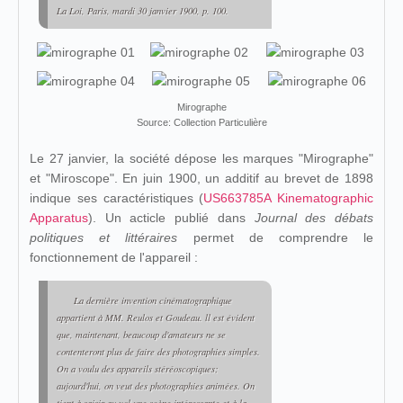
La Loi
, Paris, mardi 30 janvier 1900, p. 100.
Mirographe
Source: Collection Particulière
Le 27 janvier, la société dépose les marques "Mirographe"
et "Miroscope". En juin 1900, un additif au brevet de 1898
indique ses caractéristiques (
US663785A Kinematographic
Apparatus
). Un acticle publié dans
Journal des débats
politiques et littéraires
permet de comprendre le
fonctionnement de l'appareil :
La dernière invention cinématographique
appartient à MM. Reulos et Goudeau. ll est évident
que, maintenant, beaucoup d'amateurs ne se
contenteront plus de faire des photographies simples.
On a voulu des appareils stéréoscopiques;
aujourd'hui, on veut des photographies animées. On
tient à saisir au vol une scène intéressante et à la