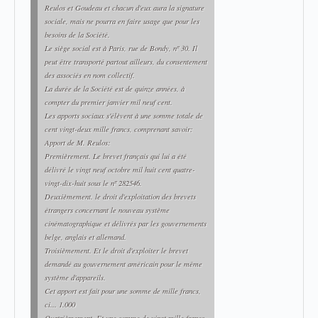
Reulos et Goudeau et chacun d'eux aura la signature
sociale, mais ne pourra en faire usage que pour les
besoins de la Société.
Le siège social est à Paris, rue de Bondy, nº 30. Il
peut être transporté partout ailleurs, du consentement
des associés en nom collectif.
La durée de la Société est de quinze années, à
compter du premier janvier mil neuf cent.
Les apports sociaux s'élèvent à une somme totale de
cent vingt-deux mille francs, comprenant savoir:
Apport de M. Reulos:
Premièrement. Le brevet français qui lui a été
délivré le vingt neuf octobre mil huit cent quatre-
vingt-dix-huit sous le nº 282546.
Deuxièmement. le droit d'exploitation des brevets
étrangers concernant le nouveau système
cinématographique et délivrés par les gouvernements
belge, anglais et allemand.
Troisièmement. Et le droit d'exploiter le brevet
demandé au gouvernement américain pour le même
système d'appareils.
Cet apport est fait pour une somme de mille francs,
ci... 1.000