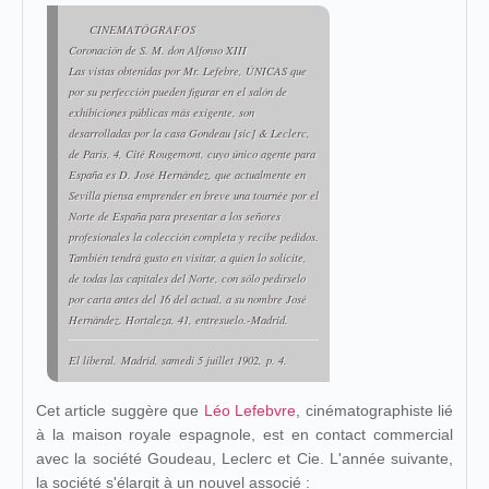
CINEMATÓGRAFOS
Coronación de S. M. don Alfonso XIII
Las vistas obtenidas por Mr. Lefebre, ÚNICAS que
por su perfección pueden figurar en el salón de
exhibiciones públicas más exigente, son
desarrolladas por la casa Gondeau [
sic
] & Leclerc,
de París, 4, Cité Rougemont, cuyo único agente para
España es D. José Hernández, que actualmente en
Sevilla piensa emprender en breve una tournée por el
Norte de España para presentar a los señores
profesionales la colección completa y recibe pedidos.
También tendrá gusto en visitar, a quien lo solicite,
de todas las capitales del Norte, con sólo pedírselo
por carta antes del 16 del actual, a su nombre José
Hernández. Hortaleza, 41, entresuelo.-Madrid.
El liberal,
Madrid, samedi 5 juillet 1902,
p. 4.
Cet article suggère que
Léo Lefebvre
, cinématographiste lié
à la maison royale espagnole, est en contact commercial
avec la société Goudeau, Leclerc et Cie. L'année suivante,
la société s'élargit à un nouvel associé :