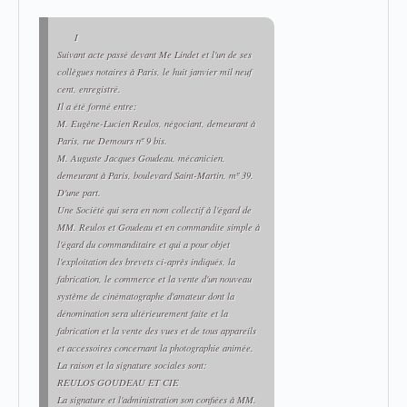
I
Suivant acte passé devant Me Lindet et l'un de ses
collègues notaires à Paris, le huit janvier mil neuf
cent, enregistré.
Il a été formé entre:
M. Eugène-Lucien Reulos, négociant, demeurant à
Paris, rue Demours nº 9 bis.
M. Auguste Jacques Goudeau, mécanicien,
demeurant à Paris, boulevard Saint-Martin, mº 39.
D'une part.
Une Société qui sera en nom collectif à l'égard de
MM. Reulos et Goudeau et en commandite simple à
l'égard du commanditaire et qui a pour objet
l'exploitation des brevets ci-après indiqués, la
fabrication, le commerce et la vente d'un nouveau
système de cinématographe d'amateur dont la
dénomination sera ultérieurement faite et la
fabrication et la vente des vues et de tous appareils
et accessoires concernant la photographie animée.
La raison et la signature sociales sont:
REULOS GOUDEAU ET CIE
La signature et l'administration son confiées à MM.