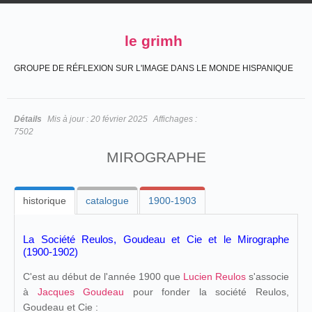
le grimh
GROUPE DE RÉFLEXION SUR L'IMAGE DANS LE MONDE HISPANIQUE
Détails
Mis à jour :
20 février 2025
Affichages :
7502
MIROGRAPHE
historique
catalogue
1900-1903
La Société Reulos, Goudeau et Cie et le Mirographe
(1900-1902)
C'est au début de l'année 1900 que
Lucien Reulos
s'associe
à
Jacques Goudeau
pour fonder la société Reulos,
Goudeau et Cie :