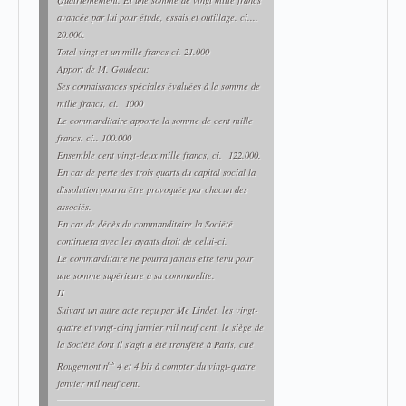
Quatrièmement. Et une somme de vingt mille francs
avancée par lui pour étude, essais et outillage. ci....
20.000.
Total vingt et un mille francs ci. 21.000
Apport de M. Goudeau:
Ses connaissances spéciales évaluées à la somme de
mille francs, ci. 1000
Le commanditaire apporte la somme de cent mille
francs. ci.. 100.000
Ensemble cent vingt-deux mille francs, ci. 122.000.
En cas de perte des trois quarts du capital social la
dissolution pourra être provoquée par chacun des
associés.
En cas de décès du commanditaire la Société
continuera avec les ayants droit de celui-ci.
Le commanditaire ne pourra jamais être tenu pour
une somme supérieure à sa commandite.
II
Suivant un autre acte reçu par Me Lindet, les vingt-
quatre et vingt-cinq janvier mil neuf cent, le siège de
la Société dont il s'agit a été transféré à Paris, cité
os
Rougemont n
4 et 4 bis à compter du vingt-quatre
janvier mil neuf cent.