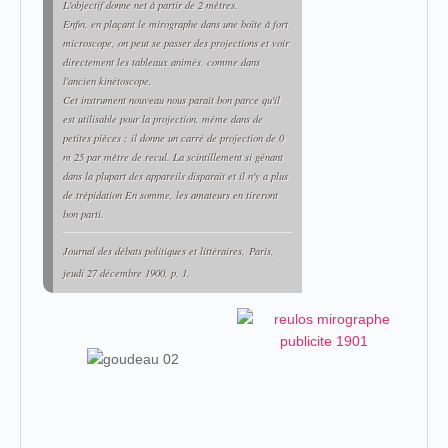
L'objectif donne net à partir de 2 mètres.
Enfin, en plaçant le mirographe dans une boîte à fort
microscope, on peut se passer des projections et voir
directement les tableaux animés, comme dans
l'ancien kinétoscope.
Cet instrument nouveau nous paraît bon parce qu'il
est utilisable pour la projection, même dans de
petites pièces ; il donne un carré de projection de 0
m 25 par mètre de recul. La scintillement si gênant
dans la plupart des appareils disparaît et il n'y a plus
de trépidation En somme, les amateurs en tireront
bon parti.
Journal des débats politiques et littéraires,
Paris,
jeudi 27 décembre 1900, p. 1.