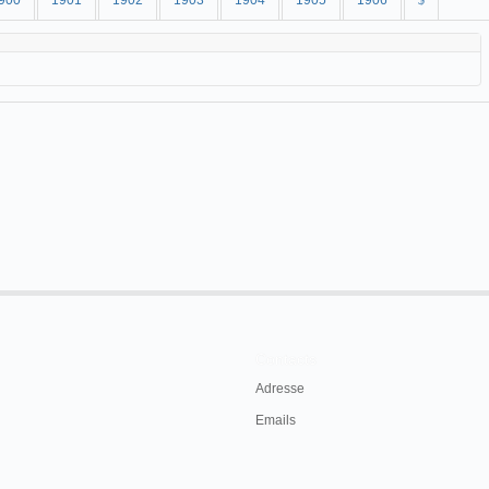
900
1901
1902
1903
1904
1905
1906
$
Contacts
Adresse
Emails