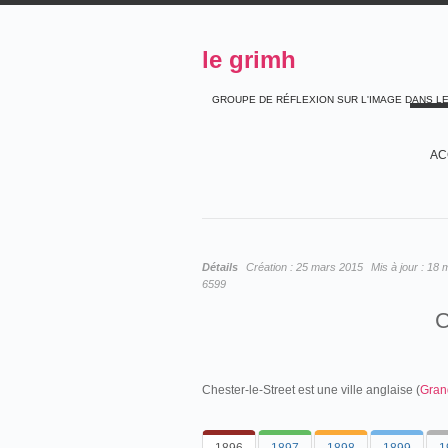
le grimh
GROUPE DE RÉFLEXION SUR L'IMAGE DANS L
AC
Détails
Création :
25 mars 2015
Mis à jour :
18 
6599
Chester-le-Street est une ville anglaise (
Gran