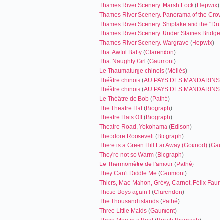
Thames River Scenery. Marsh Lock
(
Hepwix
)
Thames River Scenery. Panorama of the Cro
Thames River Scenery. Shiplake and the "Dru
Thames River Scenery. Under Staines Bridge
Thames River Scenery. Wargrave
(
Hepwix
)
That Awful Baby
(
Clarendon
)
That Naughty Girl
(
Gaumont
)
Le Thaumaturge chinois
(
Méliès
)
Théâtre chinois
(
AU PAYS DES MANDARINS
Théâtre chinois
(
AU PAYS DES MANDARINS
Le Théâtre de Bob
(
Pathé
)
The Theatre Hat
(
Biograph
)
Theatre Hats Off
(
Biograph
)
Theatre Road, Yokohama
(
Edison
)
Theodore Roosevelt
(
Biograph
)
There is a Green Hill Far Away (Gounod)
(
Ga
They're not so Warm
(
Biograph
)
Le Thermomètre de l'amour
(
Pathé
)
They Can't Diddle Me
(
Gaumont
)
Thiers, Mac-Mahon, Grévy, Carnot, Félix Fau
Those Boys again !
(
Clarendon
)
The Thousand islands
(
Pathé
)
Three Little Maids
(
Gaumont
)