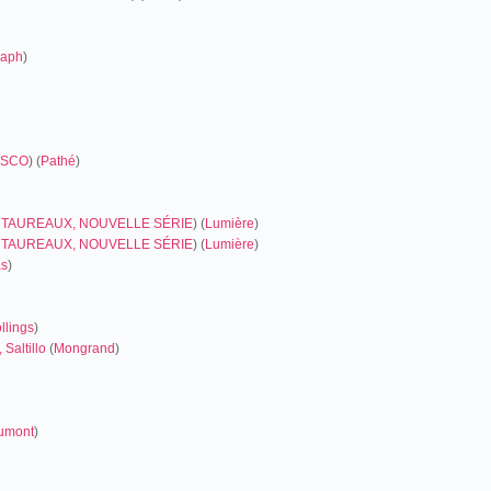
raph
)
ESCO
) (
Pathé
)
TAUREAUX, NOUVELLE SÉRIE
) (
Lumière
)
TAUREAUX, NOUVELLE SÉRIE
) (
Lumière
)
as
)
llings
)
Saltillo
(
Mongrand
)
umont
)