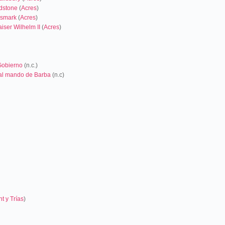
adstone
(
Acres
)
ismark
(
Acres
)
iser Wilhelm II
(
Acres
)
 Gobierno
(n.c.)
 al mando de Barba
(n.c)
t y Trías
)