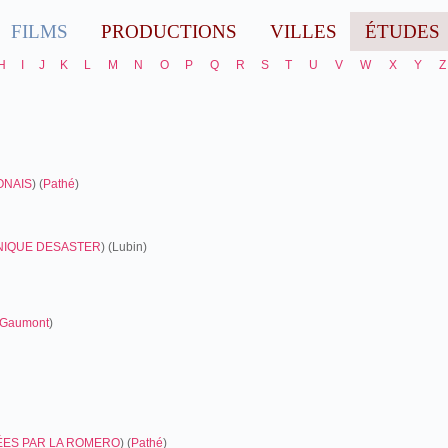
FILMS
PRODUCTIONS
VILLES
ÉTUDES
H
I
J
K
L
M
N
O
P
Q
R
S
T
U
V
W
X
Y
Z
ONAIS
) (
Pathé
)
NIQUE DESASTER
) (Lubin)
Gaumont
)
ES PAR LA ROMERO
) (
Pathé
)