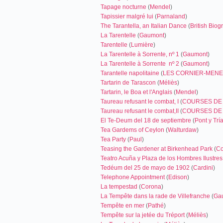
Tapage nocturne
(
Mendel
)
Tapissier malgré lui
(
Parnaland
)
The Tarantella, an Italian Dance
(
British Biog
La Tarentelle
(
Gaumont
)
Tarentelle
(
Lumière
)
La Tarentelle à Sorrente, nº 1
(
Gaumont
)
La Tarentelle à Sorrente nº 2
(
Gaumont
)
Tarantelle napolitaine
(
LES CORNIER-MEN
Tartarin de Tarascon
(
Méliès
)
Tartarin, le Boa et l'Anglais
(
Mendel
)
Taureau refusant le combat, I
(
COURSES DE 
Taureau refusant le combat,II
(
COURSES DE 
El Te-Deum del 18 de septiembre
(
Pont y Trí
Tea Gardems of Ceylon
(
Walturdaw
)
Tea Party
(
Paul
)
Teasing the Gardener at Birkenhead Park
(
Co
Teatro Acuña y Plaza de los Hombres Ilustres, 
Tedéum del 25 de mayo de 1902
(
Cardini
)
Telephone Appointment
(
Edison
)
La tempestad
(
Corona
)
La Tempête dans la rade de Villefranche
(
Ga
Tempête en mer
(
Pathé
)
Tempête sur la jetée du Tréport
(
Méliès
)