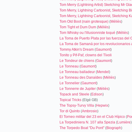
Tom Merry (Lightning Artist) Sketching Mr Gl
Tom Merry, Lightning Cartoonist, Sketching B
Tom Merry, Lightning Cartoonist, Sketching Ka
Tom Old Boot (nain grotesque)
(
Méliès
)
Tom Tight et Dum Dum
(
Méliès
)
Tom Whisky ou l'illusionniste toqué
(
Méliès
)
La Toma de Puerto Plata por las fuerzas del
La Toma de Samaná por los revolucionarios
Tommy Atkin's Dream
(
Gaumont
)
Tonito y Pif-Paf, clowns del Tívoli
Le Tondeur de chiens
(
Gaumont
)
Le Tonneau
(
Gaumont
)
Le Tonneau balladeur
(
Mendel
)
Le Tonneau des Danaïdes
(
Méliès
)
Le Tonnelier
(
Gaumont
)
Le Tonnerre de Jupiter
(
Méliès
)
Topack and Steele
(
Edison
)
Topical Tricks
(Elgé GB)
The Topsy-Turvy Villa
(
Hepwix
)
Tor di Quinto
(
Ambrosio
)
El Torneo militar del 23 en el Club Hípico
(
Pon
La Torpediniera N. 107 alla Spezia
(
Lumière
)
The Torpedo Boat "Du Pont"
(
Biograph
)