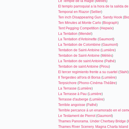
Le Temple de la magie
(
Méliès
)
El templo parroquial a la hora de la salida d
Temporal en Riazor
(
Sellier
)
Ten inch Disappearing Gun. Sandy Hook
(
Bi
Ten Minutes at Monte Carlo
(
Biograph
)
Tent Pegging Competition
(
Hepwix
)
La Tentation
(
Mendel
)
La Tentation d'Antoinette
(
Gaumont
)
La Tentation de Colombine
(
Gaumont
)
Tentation de Saint-Antoine
(
Lumière
)
Tentation de Saint-Antoine
(
Méliès
)
La Tentation de saint Antoine
(
Pathé
)
Tentation de saint Antoine
(
Pirou
)
El tercer regimiento frente a su cuartel
(
Stahl
)
Il Tergesteo all'ora di Borsa
(
Lumière
)
Terpsichore
(
Phono-Cinéma-Théâtre
)
La Terrasse
(
Lumière
)
La Terrasse à Pau
(
Lumière
)
Terrasse d'auberge
(
Lumière
)
Terrible angoisse
(
Pathé
)
Terrible percance á un enamorado en el cem
Le Testament de Pierrot
(
Gaumont
)
Thames Panorama. Under Chertsey Bridge
(
Thames River Scenery. Magna Charta Island