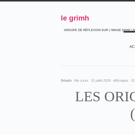
le grimh
GROUPE DE RÉFLEXION SUR L'IMAGE DANS L
AC
Détails
Mis à jour :
31 juillet 2026
Affichages :
31
LES ORI