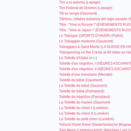
Tiro a la paloma
(
Lepage
)
Tiro Federal de Dolores
(
Lepage
)
Titi se venge
(
Gaumont
)
Titirilina, célebre bailarina del siglo pasado
(
Titre : "Vive la Russie !"
(
ÉVÉNEMENTS RUS
Titre : "Vive le Japon !"
(
ÉVÉNEMENTS RUSS
Le Tobogan
(
SPORTS D'HIVER
) (
Pathé
)
Le Toboggan moderne
(
Gaumont
)
Toboggans à Saint-Moritz
(
LA SUISSE EN H
Toboganning on the Cresta at 40 miles an Ho
La Toilette d'Ulalie
(n.c.)
Toilette d'un négrillon, I
(
NÈGRES ASCHANT
Toilette d'un négrillon, II
(
NÈGRES ASCHANT
Toilette d'une mondaine
(
Mendel
)
Toilette de bébé
(
Gaumont
)
La Toilette de bébé
(
Gaumont
)
Toilette de bébé
(
Parnaland
)
Toilette de négrillon
(
Parnaland
)
La Toilette du mariée
(
Gaumont
)
La Toilette du chien I
(
Lumière
)
La Toilette du chien II
(
Lumière
)
La Toilette du petit chien
(
Lumière
)
Tolhuis! Kiele! Kiele!
(
Nederlandsche Biograa
Tom Merry (Lightning Artist) Sketching Lord S