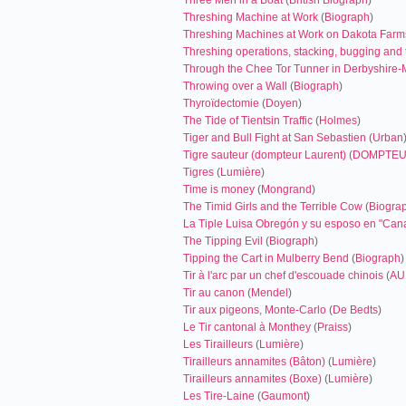
Three Men in a Boat
(
British Biograph
)
Threshing Machine at Work
(
Biograph
)
Threshing Machines at Work on Dakota Farm
T
hreshing operations, stacking, bugging and 
Through the Chee Tor Tunner in Derbyshire-
Throwing over a Wall
(
Biograph
)
Thyroïdectomie
(
Doyen
)
The Tide of Tientsin Traffic
(
Holmes
)
Tiger and Bull Fight at San Sebastien
(
Urban
Tigre sauteur (dompteur Laurent)
(
DOMPTE
Tigres
(
Lumière
)
Time is money
(
Mongrand
)
The Timid Girls and the Terrible Cow
(
Biogra
La Tiple Luisa Obregón y su esposo en "Cana
The Tipping Evil
(
Biograph
)
Tipping the Cart in Mulberry Bend
(
Biograph
)
Tir à l'arc par un chef d'escouade chinois
(
AU
Tir au canon
(
Mendel
)
Tir aux pigeons, Monte-Carlo
(
De Bedts
)
Le Tir cantonal à Monthey
(
Praiss
)
Les Tirailleurs
(
Lumière
)
Tirailleurs annamites (Bâton)
(
Lumière
)
Tirailleurs annamites (Boxe)
(
Lumière
)
Les Tire-Laine
(
Gaumont
)