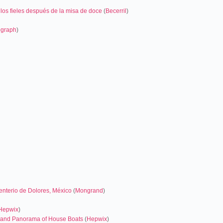
e los fieles después de la misa de doce
(
Becerril
)
ograph
)
enterio de Dolores, México
(
Mongrand
)
Hepwix
)
 and Panorama of House Boats
(
Hepwix
)