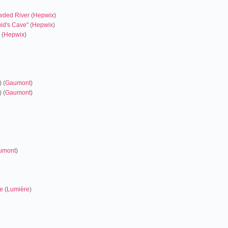
wded River
(
Hepwix
)
id's Cave"
(
Hepwix
)
(
Hepwix
)
) (
Gaumont
)
) (
Gaumont
)
umont
)
re
(
Lumière
)