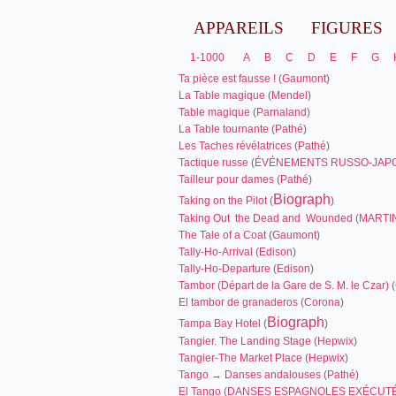
APPAREILS
FIGURES
1-1000
A
B
C
D
E
F
G
Ta pièce est fausse !
(
Gaumont
)
La Table magique
(
Mendel
)
Table magique
(
Parnaland
)
La Table tournante
(
Pathé
)
Les Taches révélatrices
(
Pathé
)
Tactique russe
(
ÉVÉNEMENTS RUSSO-JAP
Tailleur pour dames
(
Pathé
)
Biograph
Taking on the Pilot
(
)
Taking Out the Dead and Wounded
(
MARTI
The Tale of a Coat
(
Gaumont
)
Tally-Ho-Arrival
(
Edison
)
Tally-Ho-Departure
(
Edison
)
Tambor (Départ de la Gare de S. M. le Czar)
(
El tambor de granaderos
(
Corona
)
Biograph
Tampa Bay Hotel
(
)
Tangier. The Landing Stage
(
Hepwix
)
Tangier-The Market Place
(
Hepwix
)
Tango
→
Danses andalouses
(
Pathé
)
El Tango
(
DANSES ESPAGNOLES EXÉCUTÉ