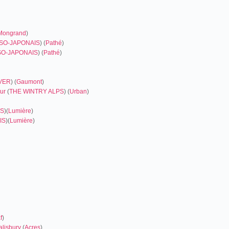
Mongrand
)
SO-JAPONAIS
) (
Pathé
)
O-JAPONAIS
) (
Pathé
)
IVER
) (
Gaumont
)
ur
(
THE WINTRY ALPS
) (
Urban
)
IS
)
(
Lumière
)
IS
)
(
Lumière
)
f
)
alisbury
(
Acres
)