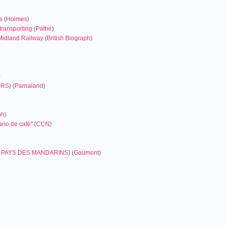
s
(
Holmes
)
transporting
(
Pathé
)
Midland Railway
(
British Biograph
)
)
URS
) (
Parnaland
)
ph
)
rio de café"
(
CCN
)
 PAYS DES MANDARINS
) (
Gaumont
)