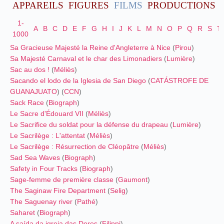
APPAREILS
FIGURES
FILMS
PRODUCTIONS
1-
A
B
C
D
E
F
G
H
I
J
K
L
M
N
O
P
Q
R
S
T
1000
Sa Gracieuse Majesté la Reine d'Angleterre à Nice
(
Pirou
)
Sa Majesté Carnaval et le char des Limonadiers
(
Lumière
)
Sac au dos !
(
Méliès
)
Sacando el lodo de la Iglesia de San Diego
(
CATÁSTROFE DE
GUANAJUATO
) (
CCN
)
Sack Race
(
Biograph
)
Le Sacre d'Édouard VII
(
Méliès
)
Le Sacrifice du soldat pour la défense du drapeau
(
Lumière
)
Le Sacrilège : L'attentat
(
Méliès
)
Le Sacrilège : Résurrection de Cléopâtre
(
Méliès
)
Sad Sea Waves
(
Biograph
)
Safety in Four Tracks
(
Biograph
)
Sage-femme de première classe
(
Gaumont
)
The Saginaw Fire Department
(
Selig
)
The Saguenay river
(
Pathé
)
Saharet
(
Biograph
)
A saída da igreja das Dores
(
Filippi
)