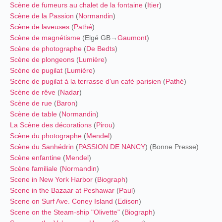
Scène de fumeurs au chalet de la fontaine
(
Itier
)
Scène de la Passion
(
Normandin
)
Scène de laveuses
(
Pathé
)
Scène de magnétisme
(Elgé GB→
Gaumont
)
Scène de photographe
(
De Bedts
)
Scène de plongeons
(
Lumière
)
Scène de pugilat
(
Lumière
)
Scène de pugilat à la terrasse d'un café parisien
(
Pathé
)
Scène de rêve
(
Nadar
)
Scène de rue
(
Baron
)
Scène de table
(
Normandin
)
La Scène des décorations
(
Pirou
)
Scène du photographe
(
Mendel
)
Scène du Sanhédrin
(
PASSION DE NANCY
) (Bonne Presse)
Scène enfantine
(
Mendel
)
Scène familiale
(
Normandin
)
Scene in New York Harbor
(
Biograph
)
Scene in the Bazaar at Peshawar
(
Paul
)
Scene on Surf Ave. Coney Island
(
Edison
)
Scene on the Steam-ship "Olivette"
(
Biograph
)