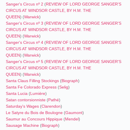
Sanger's Circus nº 2
(
REVIEW OF LORD GEORGE SANGER'S
CIRCUS AT WINDSOR CASTLE, BY H.M. THE
QUEEN
) (
Warwick
)
Sanger's Circus nº 3
(
REVIEW OF LORD GEORGE SANGER'S
CIRCUS AT WINDSOR CASTLE, BY H.M. THE
QUEEN
) (
Warwick
)
Sanger's Circus nº 4
(
REVIEW OF LORD GEORGE SANGER'S
CIRCUS AT WINDSOR CASTLE, BY H.M. THE
QUEEN
) (
Warwick
)
Sanger's Circus nº 5
(
REVIEW OF LORD GEORGE SANGER'S
CIRCUS AT WINDSOR CASTLE, BY H.M. THE
QUEEN
) (
Warwick
)
Santa Claus Filling Stockings
(
Biograph
)
Santa Fe Colorado Express
(
Selig
)
Santa Lucia
(
Lumière
)
Satan contorsionniste
(
Pathé
)
Saturday's Wages
(
Clarendon
)
Le Satyre du Bois de Boulogne
(
Gaumont
)
Saumur au Concours Hippique
(
Mendel
)
Sausage Machine
(
Biograph
)