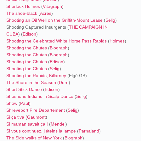
Sherlock Holmes
(
Vitagraph
)
The shoe-black
(
Acres
)
Shooting an Oil Well on the Griffith-Mount Lease
(
Selig
)
Shooting Captured Insurgents (
THE CAMPAIGN IN
CUBA
) (
Edison
)
Shooting the Celebrated White Horse Pass Rapids
(
Holmes
)
Shooting the Chutes
(
Biograph
)
Shooting the Chutes
(
Biograph
)
Shooting the Chutes
(
Edison
)
Shooting the Chutes
(
Selig
)
Shooting the Rapids, Killarney
(Elgé GB)
The Shore in the Season
(
Dore
)
Short Stick Dance
(
Edison
)
Shoshone Indians in Scalp Dance
(
Selig
)
Show
(
Paul
)
Shreveport Fire Departement
(
Selig
)
Si ça t'va
(
Gaumont
)
Si maman savait ça !
(
Mendel
)
Si vous continuez, j'éteins la lampe
(
Parnaland
)
The Side walks of New York
(
Biograph
)