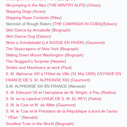
Ski-jumping in the Alps
(
THE WINTRY ALPS
) (
Urban
)
Skipping Dogs
(
Acres
)
Skipping-Rope Contests
(
Riley
)
Skirmish of Rough Riders (
THE CAMPAIGN IN CUBA
)
(
Edison
)
Skirt Dance by Annabelle
(
Biograph
)
Skirt Dance Dog
(
Edison
)
Skiss à Grindelwald
(
LA SUISSE EN HIVER
) (
Gaumont
)
The Skyscrapers of New York
(
Biograph
)
Sliding Down Mount Washington
(
Biograph
)
The Sluggard's Surprise
(
Hepwix
)
Smiths and Machinery at work
(
Paul
)
S. M. Alphonse XIII à l'Hôtel de Ville (31 Mai 1905)
(
VOYAGE EN
FRANCE DE S. M. ALPHONSE XIII
) (
Gaumont
)
S.M. ALPHONSE XIII EN FRANCE (Warwick)
S. M. Edouard VII et l'aéroplane de W. Wright, à Pau
(
Radios
)
S. M. en la catedral
(
VIAJE DE S. M. EL REY
) (
Pathé
)
S. M. le Czar et M. de Witte
(
Gaumont
)
S. M. le Tzar et le Président de la République à bord de l'aviso
" l'Élan "
(
Mendel
)
Smallest Train in the World
(
Biograph
)