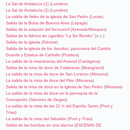
La Sal de Andalucía (1)
(
Lumière
)
La Sal de Andalucía (2)
(
Lumière
)
La salida de fieles de la iglesia de San Pedro
(
Lucas
)
Salida de la Bolsa de Buenos Aires
(
Lepage
)
Salida de la estación del ferrocarril
(
Azevedo
/
Marques
)
Salida de la fábrica de cigarillos "La Sin Bombo"
(n.c.)
Salida de la iglesia
(
Gérone
)
Salida de la iglesia de los Jesuitas, panorama del Cantón
Grande y Estatua de Carballo
(
Pradera
)
La salida de la maestranza del Arsenal (Cartagena)
Salida de la misa de doce de Calatravas
(
Beaugrand
)
La salida de la misa de doce de San Lorenzo
(
Minuesa
)
La salida de la misa de doce del Pilar
(
Minuesa
)
Salida de la misa de doce en la Iglesia de San Pedro
(
Minuesa
)
La salida de la misa de doce en la parroquia de la
Concepción
(
Sánchez de Vargas
)
La salida de la misa de las 11 ½ del Espíritu Santo
(
Pont y
Trías
)
La salida de la misa del Salvador
(
Pont y Trías
)
Salida de las bombas en una alarma
(
ESCENAS DE