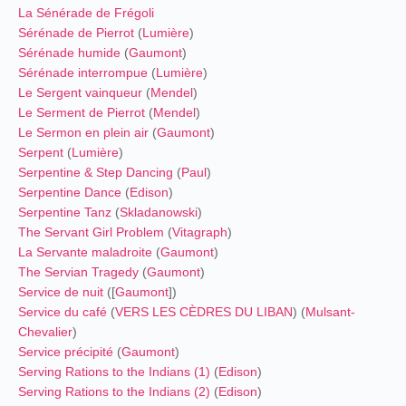
La Sénérade de Frégoli
Sérénade de Pierrot
(
Lumière
)
Sérénade humide
(
Gaumont
)
Sérénade interrompue
(
Lumière
)
Le Sergent vainqueur
(
Mendel
)
Le Serment de Pierrot
(
Mendel
)
Le Sermon en plein air
(
Gaumont
)
Serpent
(
Lumière
)
Serpentine & Step Dancing
(
Paul
)
Serpentine Dance
(
Edison
)
Serpentine Tanz
(
Skladanowski
)
The Servant Girl Problem
(
Vitagraph
)
La Servante maladroite
(
Gaumont
)
The Servian Tragedy
(
Gaumont
)
Service de nuit
([
Gaumont
])
Service du café
(
VERS LES CÈDRES DU LIBAN
) (
Mulsant-
Chevalier
)
Service précipité
(
Gaumont
)
Serving Rations to the Indians (1)
(
Edison
)
Serving Rations to the Indians (2)
(
Edison
)