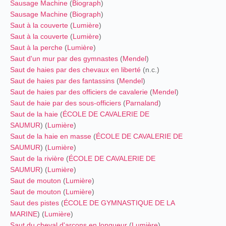
Sausage Machine
(
Biograph
)
Sausage Machine
(
Biograph
)
Saut à la couverte
(
Lumière
)
Saut à la couverte
(
Lumière
)
Saut à la perche
(
Lumière
)
Saut d'un mur par des gymnastes
(
Mendel
)
Saut de haies par des chevaux en liberté
(n.c.)
Saut de haies par des fantassins
(
Mendel
)
Saut de haies par des officiers de cavalerie
(
Mendel
)
Saut de haie par des sous-officiers
(
Parnaland
)
Saut de la haie
(
ÉCOLE DE CAVALERIE DE
SAUMUR
) (
Lumière
)
Saut de la haie en masse
(
ÉCOLE DE CAVALERIE DE
SAUMUR
) (
Lumière
)
Saut de la rivière
(
ÉCOLE DE CAVALERIE DE
SAUMUR
) (
Lumière
)
Saut de mouton
(
Lumière
)
Saut de mouton
(
Lumière
)
Saut des pistes
(
ÉCOLE DE GYMNASTIQUE DE LA
MARINE
) (
Lumière
)
Saut du cheval d'arçons en longueur
(
Lumière
)