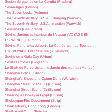
Sesión de patines en La Coruña
(
Pradera
)
Seven Ages
(
Edison
)
The Seven Locks
(
Holmes
)
The Seventh Artillery, U.S.A., Charging
(
Warwick
)
The Seventh Artillery, U.S.A., in action
(
Warwick
)
Sevillanas
(
Beaugrand
)
Séville
.
Jardins et Intérieur de l'Alcazar
(
VOYAGE EN
ESPAGNE
) (
Gaumont
)
Séville
.
Panorama du port ; La Cathédrale : La Tour de
l'Or
(
VOYAGE EN ESPAGNE
) (
Gaumont
)
Seville on a Gala Day
(
Urban
)
Sexless Profiles
(
Biograph
)
Le Shah de Perse visitant le Jardin des plantes
(
Mendel
)
Shanghai Police
(
Edison
)
Shanghai's Shops and Opium Dens
(
Warwick
)
Shanghai Street Scene (1)
(
Edison
)
Shanghai Street Scene (2)
(
Edison
)
Shearing a Donkey in Egypt
(
Edison
)
Sheboygan Fire Department
(
Selig
)
Sheik Artillery, Hong Kong
(
Edison
)
Sheik Hadji Tahar
(
Edison
)