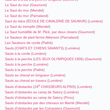
Le Saut du mur
(
Gaumont
)
Le Saut du mur
(
Mendel
)
Le Saut du mur
(
Parnaland
)
Saut du talus
(
ÉCOLE DE CAVALERIE DE SAUMUR
) (
Lumière
)
Le Saut du tremplin
(
Mendel
)
Le Saut humidifié de M. Plick, par deux clowns
(
Gaumont
)
Le Sauteur de pied ferme Akkinson
(
Parnaland
)
Les Sauteurs de corde
(
Pathé
)
Sauts
(
CHATS ET CHIENS SAVANTS
) (
Lumière
)
Sauts à la corde
(
Lumière
)
Sauts à la perche
(
LES JEUX OLYMPIQUES 1906
) (
Gaumont
)
Sauts à la perche
(
Lumière
)
Sauts à la perche
(
Pathé
)
Sauts au cheval en longueur
(
Lumière
)
Sauts au cheval en travers
(
Lumière
)
e
Sauts d'obstacles
(
24
CHASSEURS ALPINS
) (
Lumière
)
Sauts d’obstacles au camp de Satory
(
Lumière
)
Sauts d’obstacles au camp de Satory
(
Pirou
)
Sauts d'obstacles par des chevaux en liberté
(
Mendel
)
Sauts d'obstacles par les Cuirassiers
(
Gaumont
)