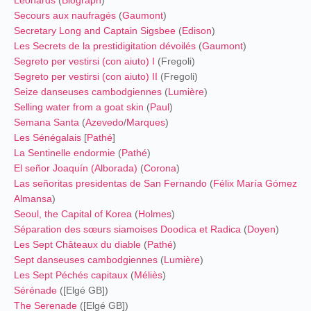
Leonards
(
Biograph
)
Secours aux naufragés
(
Gaumont
)
Secretary Long and Captain Sigsbee
(
Edison
)
Les Secrets de la prestidigitation dévoilés
(
Gaumont
)
Segreto per vestirsi (con aiuto) I
(Fregoli)
Segreto per vestirsi (con aiuto) II
(Fregoli)
Seize danseuses cambodgiennes
(
Lumière
)
Selling water from a goat skin
(
Paul
)
Semana Santa
(
Azevedo
/
Marques
)
Les Sénégalais
[
Pathé
]
La Sentinelle endormie
(
Pathé
)
El señor Joaquín (Alborada)
(
Corona
)
Las señoritas presidentas de San Fernando
(
Félix María Gómez
Almansa
)
Seoul, the Capital of Korea
(
Holmes
)
Séparation des sœurs siamoises Doodica et Radica
(
Doyen
)
Les Sept Châteaux du diable
(
Pathé
)
Sept danseuses cambodgiennes
(
Lumière
)
Les Sept Péchés capitaux
(
Méliès
)
Sérénade
([Elgé GB])
The Serenade
([Elgé GB])