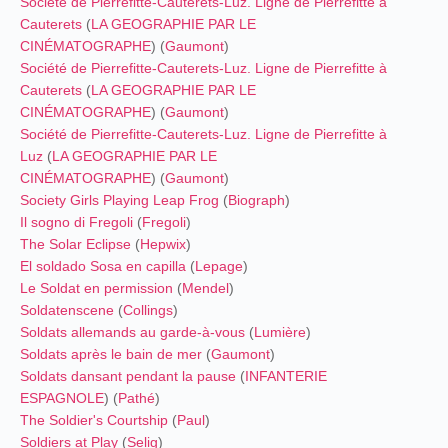
Société de Pierrefitte-Cauterets-Luz. Ligne de Pierrefitte à
Cauterets
(
LA GEOGRAPHIE PAR LE
CINÉMATOGRAPHE
) (
Gaumont
)
Société de Pierrefitte-Cauterets-Luz. Ligne de Pierrefitte à
Cauterets
(
LA GEOGRAPHIE PAR LE
CINÉMATOGRAPHE
) (
Gaumont
)
Société de Pierrefitte-Cauterets-Luz. Ligne de Pierrefitte à
Luz
(
LA GEOGRAPHIE PAR LE
CINÉMATOGRAPHE
) (
Gaumont
)
Society Girls Playing Leap Frog
(
Biograph
)
Il sogno di Fregoli
(
Fregoli
)
The Solar Eclipse
(
Hepwix
)
El soldado Sosa en capilla
(
Lepage
)
Le Soldat en permission
(
Mendel
)
Soldatenscene
(
Collings
)
Soldats allemands au garde-à-vous
(
Lumière
)
Soldats après le bain de mer
(
Gaumont
)
Soldats dansant pendant la pause
(
INFANTERIE
ESPAGNOLE
) (
Pathé
)
The Soldier's Courtship
(
Paul
)
Soldiers at Play
(
Selig
)