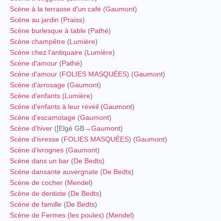
Scène à la terrasse d'un café
(
Gaumont
)
Scène au jardin
(
Praiss
)
Scène burlesque à table
(
Pathé
)
Scène champêtre
(
Lumière
)
Scène chez l'antiquaire
(
Lumière
)
Scène d'amour
(
Pathé
)
Scène d'amour
(
FOLIES MASQUÉES
) (
Gaumont
)
Scène d'arrosage
(
Gaumont
)
Scène d'enfants
(
Lumière
)
Scène d'enfants à leur réveil
(
Gaumont
)
Scène d'escamotage
(
Gaumont
)
Scène d'hiver
([Elgé GB→
Gaumont
)
Scène d'ivresse
(
FOLIES MASQUÉES
) (
Gaumont
)
Scène d'ivrognes
(
Gaumont
)
Scène dans un bar
(
De Bedts
)
Scène dansante auvergnate
(
De Bedts
)
Scène de cocher
(
Mendel
)
Scène de dentiste
(
De Bedts
)
Scène de famille
(
De Bedts
)
Scène de Fermes (les poules)
(
Mendel
)