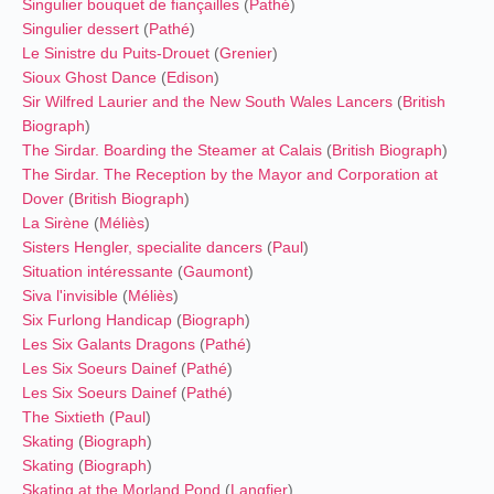
Singulier bouquet de fiançailles
(
Pathé
)
Singulier dessert
(
Pathé
)
Le Sinistre du Puits-Drouet
(
Grenier
)
Sioux Ghost Dance
(
Edison
)
Sir Wilfred Laurier and the New South Wales Lancers
(
British
Biograph
)
The Sirdar. Boarding the Steamer at Calais
(
British Biograph
)
The Sirdar. The Reception by the Mayor and Corporation at
Dover
(
British Biograph
)
La Sirène
(
Méliès
)
Sisters Hengler, specialite dancers
(
Paul
)
Situation intéressante
(
Gaumont
)
Siva l'invisible
(
Méliès
)
Six Furlong Handicap
(
Biograph
)
Les Six Galants Dragons
(
Pathé
)
Les Six Soeurs Dainef
(
Pathé
)
Les Six Soeurs Dainef
(
Pathé
)
The Sixtieth
(
Paul
)
Skating
(
Biograph
)
Skating
(
Biograph
)
Skating at the Morland Pond
(
Langfier
)