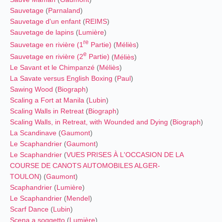
Sauvetage
(
Parnaland
)
Sauvetage d'un enfant
(
REIMS
)
Sauvetage de lapins
(
Lumière
)
re
Sauvetage en rivière (1
Partie)
(
Méliès
)
e
Sauvetage en rivière (2
Partie)
(
Méliès
)
Le Savant et le Chimpanzé
(
Méliès
)
La Savate versus English Boxing
(
Paul
)
Sawing Wood
(
Biograph
)
Scaling a Fort at Manila
(
Lubin
)
Scaling Walls in Retreat
(
Biograph
)
Scaling Walls, in Retreat, with Wounded and Dying
(
Biograph
)
La Scandinave
(
Gaumont
)
Le Scaphandrier
(
Gaumont
)
Le Scaphandrier
(
VUES PRISES À L'OCCASION DE LA
COURSE DE CANOTS AUTOMOBILES ALGER-
TOULON
) (
Gaumont
)
Scaphandrier
(
Lumière
)
Le Scaphandrier
(
Mendel
)
Scarf Dance
(
Lubin
)
Scena a soggetto
(
Lumière
)