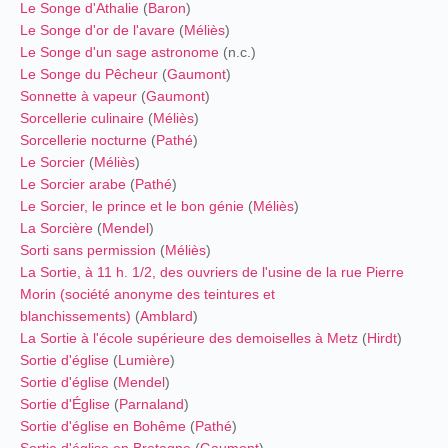
Le Songe d'Athalie
(
Baron
)
Le Songe d'or de l'avare
(
Méliès
)
Le Songe d'un sage astronome
(n.c.)
Le Songe du Pêcheur
(
Gaumont
)
Sonnette à vapeur
(
Gaumont
)
Sorcellerie culinaire
(
Méliès
)
Sorcellerie nocturne
(
Pathé
)
Le Sorcier
(
Méliès
)
Le Sorcier arabe
(
Pathé
)
Le Sorcier, le prince et le bon génie
(
Méliès
)
La Sorcière
(
Mendel
)
Sorti sans permission
(
Méliès
)
La Sortie, à 11 h. 1/2, des ouvriers de l'usine de la rue Pierre
Morin (société anonyme des teintures et
blanchissements)
(
Amblard
)
La Sortie à l'école supérieure des demoiselles à Metz
(
Hirdt
)
Sortie d'église
(
Lumière
)
Sortie d'église
(
Mendel
)
Sortie d'Église
(
Parnaland
)
Sortie d'église en Bohême
(
Pathé
)