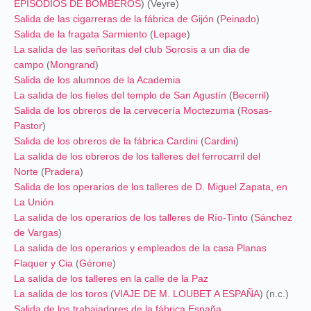
EPISODIOS DE BOMBEROS
) (Veyre)
Salida de las cigarreras de la fábrica de Gijón
(
Peinado
)
Salida de la fragata Sarmiento
(
Lepage
)
La salida de las señoritas del club Sorosis a un dia de
campo
(
Mongrand
)
Salida de los alumnos de la Academia
La salida de los fieles del templo de San Agustín
(
Becerril
)
Salida de los obreros de la cervecería Moctezuma
(
Rosas-
Pastor
)
Salida de los obreros de la fábrica Cardini
(
Cardini
)
La salida de los obreros de los talleres del ferrocarril del
Norte
(
Pradera
)
Salida de los operarios de los talleres de D. Miguel Zapata, en
La Unión
La salida de los operarios de los talleres de Río-Tinto
(
Sánchez
de Vargas
)
La salida de los operarios y empleados de la casa Planas
Flaquer y Cia
(
Gérone
)
La salida de los talleres en la calle de la Paz
La salida de los toros
(
VIAJE DE M. LOUBET A ESPAÑA
) (n.c.)
Salida de los trabajadores de la fábrica España