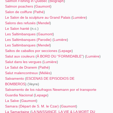
Salmon Fishing in Quebec
(
Biograph
)
Salmon poachers
(
Gaumont
)
Salon de coiffure
(
Pathé
)
Le Salon de la sculpture au Grand Palais
(
Lumière
)
Salons des refusés
(
Mendel
)
Le Salon hanté
(n.c.)
Les Saltimbanques
(
Gaumont
)
Les Saltimbanques (Parodie)
(
Lumière
)
Les Saltimbanques
(
Mendel
)
Saltos de caballos por secciones
(
Lepage
)
Salut aux couleurs
(
À BORD DU "FORMIDABLE"
) (
Lumière
)
Salut dans les vergues
(
Lumière
)
Le Salut de Dranem
(
Pathé
)
Salut malencontreux
(
Méliès
)
Salvamento
(
ESCENAS DE EPISODIOS DE
BOMBEROS
) (Veyre)
Salvamento de los náufragos Newmann por el transporte
Guardia Nacional
(
Lepage
)
La Salve
(
Gaumont
)
Samara (Départ de S. M. le Czar)
(
Gaumont
)
La Samaritaine
(
LA NAISSANCE, LA VIE & LA MORT DU