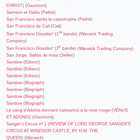
CHRIST
) (
Gaumont
)
Samson et Dalila
(
Pathé
)
San Francisco après la catastrophe
(
Pathé
)
San Francisco de Cali
(
Cali
)
re
San Francisco Disaster! (1
bande)
(
Warwick Trading
Company
)
e
San Francisco Disaster! (2
bande)
(
Warwick Trading Company
)
San Jorge, Salida de misa
(
Sellier
)
Sandow
(
Edison
)
Sandow
(
Edison
)
Sandow
(
Edison
)
Sandow
(
Biograph
)
Sandow
(
Biograph
)
Sandow
(
Biograph
)
Sandow
(
Biograph
)
Le sang d'Adonis donnant naissance à la rose rouge
(
VÉNUS
ET ADONIS
) (
Gaumont
)
Sanger's Circus nº 1
(
REVIEW OF LORD GEORGE SANGER'S
CIRCUS AT WINDSOR CASTLE, BY H.M. THE
QUEEN
) (
Warwick
)