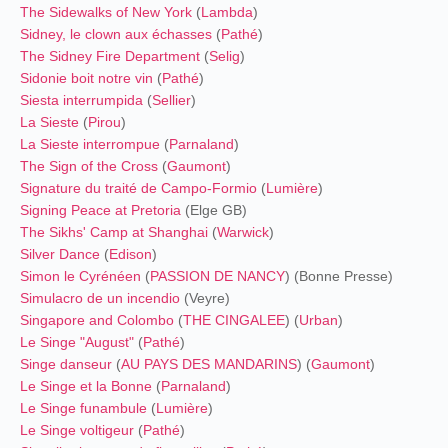
The Sidewalks of New York
(
Lambda
)
Sidney, le clown aux échasses
(
Pathé
)
The Sidney Fire Department
(
Selig
)
Sidonie boit notre vin
(
Pathé
)
Siesta interrumpida
(
Sellier
)
La Sieste
(
Pirou
)
La Sieste interrompue
(
Parnaland
)
The Sign of the Cross
(
Gaumont
)
Signature du traité de Campo-Formio
(
Lumière
)
Signing Peace at Pretoria
(Elge GB)
The Sikhs' Camp at Shanghai
(
Warwick
)
Silver Dance
(
Edison
)
Simon le Cyrénéen
(
PASSION DE NANCY
) (Bonne Presse)
Simulacro de un incendio
(Veyre)
Singapore and Colombo
(
THE CINGALEE
) (
Urban
)
Le Singe "August"
(
Pathé
)
Singe danseur
(
AU PAYS DES MANDARINS
) (
Gaumont
)
Le Singe et la Bonne
(
Parnaland
)
Le Singe funambule
(
Lumière
)
Le Singe voltigeur
(
Pathé
)