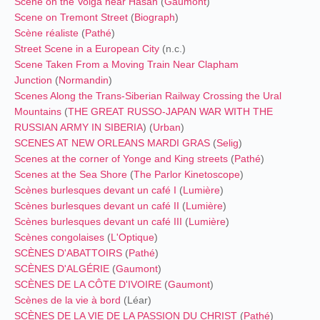
Scene on the Volga near Hasan
(
Gaumont
)
Scene on Tremont Street
(
Biograph
)
Scène réaliste
(
Pathé
)
Street Scene in a European City
(n.c.)
Scene Taken From a Moving Train Near Clapham
Junction
(
Normandin
)
Scenes Along the Trans-Siberian Railway Crossing the Ural
Mountains
(
THE GREAT RUSSO-JAPAN WAR
WITH THE
RUSSIAN ARMY IN SIBERIA
) (
Urban
)
SCENES AT NEW ORLEANS MARDI GRAS
(
Selig
)
Scenes at the corner of Yonge and King streets
(
Pathé
)
Scenes at the Sea Shore
(
The Parlor Kinetoscope
)
Scènes burlesques devant un café I
(
Lumière
)
Scènes burlesques devant un café II
(
Lumière
)
Scènes burlesques devant un café III
(
Lumière
)
Scènes congolaises
(
L'Optique
)
SCÈNES D'ABATTOIRS
(
Pathé
)
SCÈNES D'ALGÉRIE
(
Gaumont
)
SCÈNES DE LA CÔTE D'IVOIRE
(
Gaumont
)
Scènes de la vie à bord
(Léar)
SCÈNES DE LA VIE DE LA PASSION DU CHRIST
(
Pathé
)