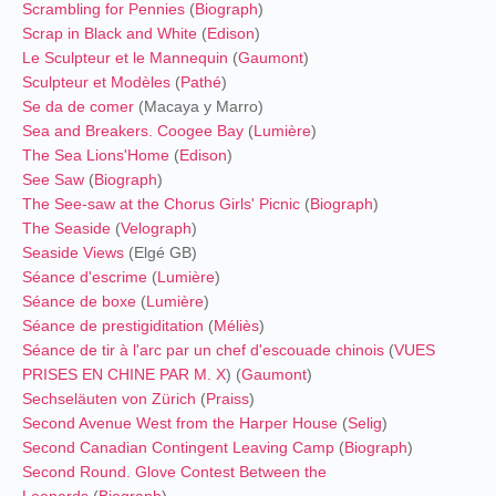
Scrambling for Pennies
(
Biograph
)
Scrap in Black and White
(
Edison
)
Le Sculpteur et le Mannequin
(
Gaumont
)
Sculpteur et Modèles
(
Pathé
)
Se da de comer
(Macaya y Marro)
Sea and Breakers. Coogee Bay
(
Lumière
)
The Sea Lions'Home
(
Edison
)
See Saw
(
Biograph
)
The See-saw at the Chorus Girls' Picnic
(
Biograph
)
The Seaside
(
Velograph
)
Seaside Views
(Elgé GB)
Séance d'escrime
(
Lumière
)
Séance de boxe
(
Lumière
)
Séance de prestigiditation
(
Méliès
)
Séance de tir à l'arc par un chef d'escouade chinois
(
VUES
PRISES EN CHINE PAR M. X
) (
Gaumont
)
Sechseläuten von Zürich
(
Praiss
)
Second Avenue West from the Harper House
(
Selig
)
Second Canadian Contingent Leaving Camp
(
Biograph
)
Second Round. Glove Contest Between the