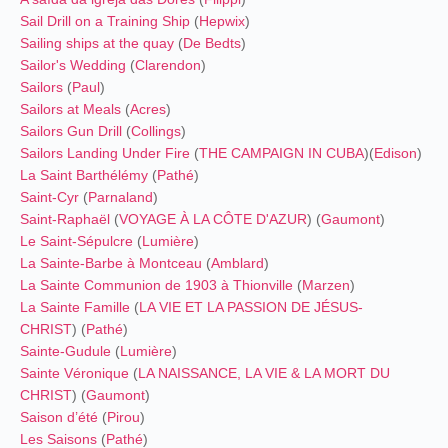
Sail Drill on a Training Ship
(
Hepwix
)
Sailing ships at the quay
(
De Bedts
)
Sailor's Wedding
(
Clarendon
)
Sailors
(
Paul
)
Sailors at Meals
(
Acres
)
Sailors Gun Drill
(
Collings
)
Sailors Landing Under Fire
(
THE CAMPAIGN IN CUBA
)
(
Edison
)
La Saint Barthélémy
(
Pathé
)
Saint-Cyr
(
Parnaland
)
Saint-Raphaël
(
VOYAGE À LA CÔTE D'AZUR
) (
Gaumont
)
Le Saint-Sépulcre
(
Lumière
)
La Sainte-Barbe à Montceau
(
Amblard
)
La Sainte Communion de 1903 à Thionville
(
Marzen
)
La Sainte Famille
(
LA VIE ET LA PASSION DE JÉSUS-
CHRIST
) (
Pathé
)
Sainte-Gudule
(
Lumière
)
Sainte Véronique
(
LA NAISSANCE, LA VIE & LA MORT DU
CHRIST
) (
Gaumont
)
Saison d’été
(
Pirou
)
Les Saisons
(
Pathé
)