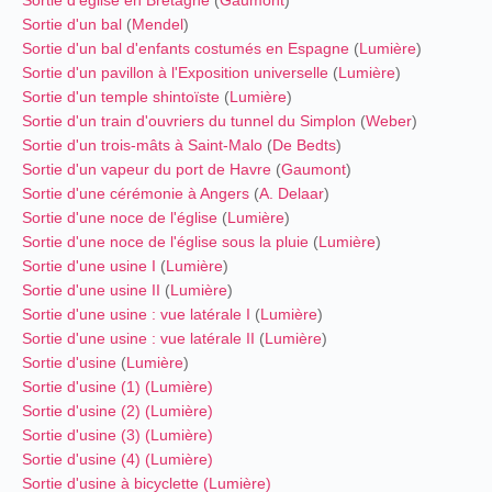
Sortie d'église en Bretagne
(
Gaumont
)
Sortie d'un bal
(
Mendel
)
Sortie d'un bal d'enfants costumés en Espagne
(
Lumière
)
Sortie d'un pavillon à l'Exposition universelle
(
Lumière
)
Sortie d'un temple shintoïste
(
Lumière
)
Sortie d'un train d'ouvriers du tunnel du Simplon
(
Weber
)
Sortie d'un trois-mâts à Saint-Malo
(
De Bedts
)
Sortie d'un vapeur du port de Havre
(
Gaumont
)
Sortie d'une cérémonie à Angers
(
A. Delaar
)
Sortie d'une noce de l'église
(
Lumière
)
Sortie d'une noce de l'église sous la pluie
(
Lumière
)
Sortie d'une usine I
(
Lumière
)
Sortie d'une usine II
(
Lumière
)
Sortie d'une usine : vue latérale I
(
Lumière
)
Sortie d'une usine : vue latérale II
(
Lumière
)
Sortie d'usine
(
Lumière
)
Sortie d'usine (1)
(
Lumière
)
Sortie d'usine (2)
(
Lumière
)
Sortie d'usine (3)
(
Lumière
)
Sortie d'usine (4)
(
Lumière
)
Sortie d'usine à bicyclette
(
Lumière
)