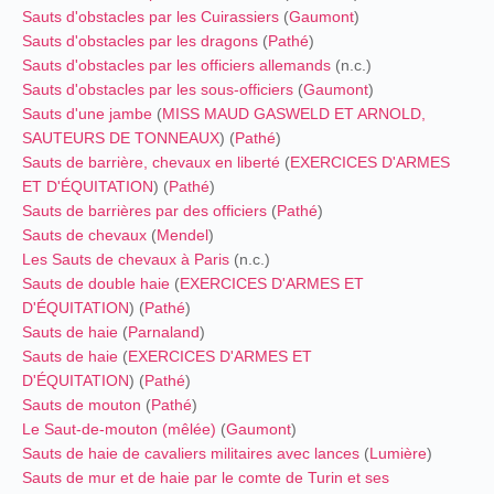
Sauts d'obstacles par les Cuirassiers
(
Gaumont
)
Sauts d'obstacles par les dragons
(
Pathé
)
Sauts d'obstacles par les officiers allemands
(n.c.)
Sauts d'obstacles par les sous-officiers
(
Gaumont
)
Sauts d'une jambe
(
MISS MAUD GASWELD ET ARNOLD,
SAUTEURS DE TONNEAUX
) (
Pathé
)
Sauts de barrière, chevaux en liberté
(
EXERCICES D'ARMES
ET D'ÉQUITATION
) (
Pathé
)
Sauts de barrières par des officiers
(
Pathé
)
Sauts de chevaux
(
Mendel
)
Les Sauts de chevaux à Paris
(n.c.)
Sauts de double haie
(
EXERCICES D'ARMES ET
D'ÉQUITATION
) (
Pathé
)
Sauts de haie
(
Parnaland
)
Sauts de haie
(
EXERCICES D'ARMES ET
D'ÉQUITATION
) (
Pathé
)
Sauts de mouton
(
Pathé
)
Le Saut-de-mouton (mêlée)
(
Gaumont
)
Sauts de haie de cavaliers militaires avec lances
(
Lumière
)
Sauts de mur et de haie par le comte de Turin et ses