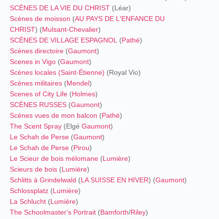
SCÈNES DE LA VIE DU CHRIST
(Léar)
Scènes de moisson
(
AU PAYS DE L'ENFANCE DU
CHRIST
) (
Mulsant-Chevalier
)
SCÈNES DE VILLAGE ESPAGNOL
(
Pathé
)
Scènes directoire
(
Gaumont
)
Scenes in Vigo
(
Gaumont
)
Scènes locales (Saint-Étienne)
(Royal Vio)
Scènes militaires
(
Mendel
)
Scenes of City Life
(
Holmes
)
SCÈNES RUSSES
(
Gaumont
)
Scènes vues de mon balcon
(
Pathé
)
The Scent Spray
(Elgé
Gaumont
)
Le Schah de Perse
(
Gaumont
)
Le Schah de Perse
(
Pirou
)
Le Scieur de bois mélomane
(
Lumière
)
Scieurs de bois
(
Lumière
)
Schlitts à Grindelwald
(
LA SUISSE EN HIVER
) (
Gaumont
)
Schlossplatz
(
Lumière
)
La Schlucht
(
Lumière
)
The Schoolmaster's Portrait
(
Bamforth
/
Riley
)