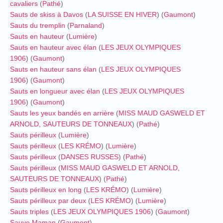
cavaliers
(
Pathé
)
Sauts de skiss à Davos
(
LA SUISSE EN HIVER
) (
Gaumont
)
Sauts du tremplin
(
Parnaland
)
Sauts en hauteur
(
Lumière
)
Sauts en hauteur avec élan
(
LES JEUX OLYMPIQUES
1906
) (
Gaumont
)
Sauts en hauteur sans élan
(
LES JEUX OLYMPIQUES
1906
) (
Gaumont
)
Sauts en longueur avec élan
(
LES JEUX OLYMPIQUES
1906
) (
Gaumont
)
Sauts les yeux bandés en arrière
(
MISS MAUD GASWELD ET
ARNOLD, SAUTEURS DE TONNEAUX
) (
Pathé
)
Sauts périlleux
(
Lumière
)
Sauts périlleux
(
LES KRÉMO
) (
Lumière
)
Sauts périlleux
(
DANSES RUSSES
) (
Pathé
)
Sauts périlleux
(
MISS MAUD GASWELD ET ARNOLD,
SAUTEURS DE TONNEAUX
) (
Pathé
)
Sauts périlleux en long
(
LES KRÉMO
) (
Lumière
)
Sauts périlleux par deux
(
LES KRÉMO
) (
Lumière
)
Sauts triples
(
LES JEUX OLYMPIQUES 1906
) (
Gaumont
)
Sauve Maman
(
Gaumont
)