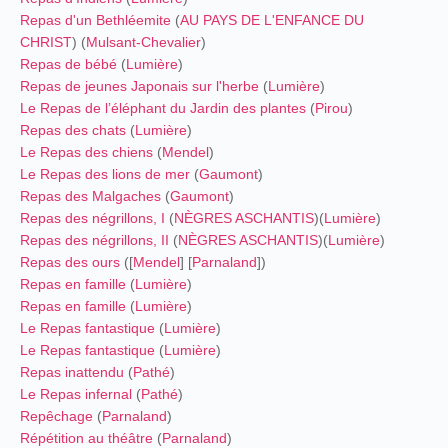
Repas d'un Bethléemite
(
AU PAYS DE L'ENFANCE DU
CHRIST
) (
Mulsant-Chevalier
)
Repas de bébé
(
Lumière
)
Repas de jeunes Japonais sur l'herbe
(
Lumière
)
Le Repas de l’éléphant du Jardin des plantes
(
Pirou
)
Repas des chats
(
Lumière
)
Le Repas des chiens
(
Mendel
)
Le Repas des lions de mer
(
Gaumont
)
Repas des Malgaches
(
Gaumont
)
Repas des négrillons, I
(
NÈGRES ASCHANTIS
)
(
Lumière
)
Repas des négrillons, II
(
NÈGRES ASCHANTIS
)
(
Lumière
)
Repas des ours
([
Mendel
] [
Parnaland
])
Repas en famille
(
Lumière
)
Repas en famille
(
Lumière
)
Le Repas fantastique
(
Lumière
)
Le Repas fantastique
(
Lumière
)
Repas inattendu
(
Pathé
)
Le Repas infernal
(
Pathé
)
Repêchage
(
Parnaland
)
Répétition au théâtre
(
Parnaland
)