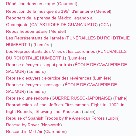
Répétition dans un cirque
(
Gaumont
)
e
Répétition de la musique du 195
d'infanterie
(
Mendel
)
Reporters de la prensa de México llegando a
Guanajuato
(
CATÁSTROFE DE GUANAJUATO
) (
CCN
)
Repos hebdomadaire
(
Mendel
)
Les Représentants de l'armée
(
FUNÉRAILLES DU ROI D'ITALIE
HUMBERT 1
) (
Lumière
)
Les Représentants des Villes et les couronnes
(
FUNÉRAILLES
DU ROI D'ITALIE HUMBERT 1
) (
Lumière
)
Reprise d'écuyers : appui par trois
(
ÉCOLE DE CAVALERIE DE
SAUMUR
) (
Lumière
)
Reprise d'écuyers : exercice des révérences
(
Lumière
)
Reprise d'écuyers : passage
(
ÉCOLE DE CAVALERIE DE
SAUMUR
) (
Lumière
)
Reprise d'une redoute
(
GUERRE RUSSO-JAPONAISE
) (
Pathé
)
Reproduction of the Jeffries-Fitzsimmons Fight in 1902 in
Eight Rounds, Showing the Knockout
(Lubin)
Repulse of Spanish Troops by the American Forces
(
Lubin
)
Rescue by Rover
(
Hepworth
)
Rescued in Mid-Air
(
Clarendon
)