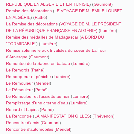
RÉPUBLIQUE EN ALGÉRIE ET EN TUNISIE
) (
Gaumont
)
Remise des décorations
(
LE VOYAGE DE M. EMILE LOUBET
EN ALGÉRIE
) (
Pathé
)
La Remise des décorations
(
VOYAGE DE M. LE PRÉSIDENT
DE LA RÉPUBLIQUE FRANÇAISE EN ALGÉRIE)
(
Lumière
)
Remise des médailles de Madagascar
(
À BORD DU
"FORMIDABLE"
) (
Lumière
)
Remise solennelle aux Invalides du coeur de La Tour
d'Auvergne
(
Gaumont
)
Remontée de la Saône en bateau
(
Lumière
)
Le Remords
(
Pathé
)
Remorqueur et péniche
(
Lumière
)
Le Rémouleur
(
Mendel
)
Le Rémouleur
[
Pathé
]
Le Rémouleur et l'assiette au noir
(
Lumière
)
Remplissage d'une citerne d'eau
(
Lumière
)
Renard et Lapins
(
Pathé
)
La Rencontre
(
LA MANIFESTATION GILLES
) (
Thévenon
)
Rencontre d'amis
(
Gaumont
)
Rencontre d'automobiles
(
Mendel
)