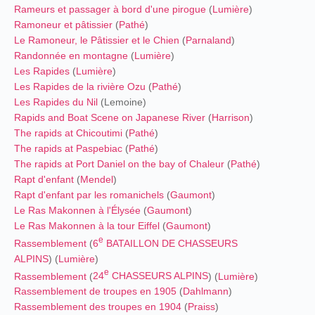
Rameurs et passager à bord d'une pirogue
(
Lumière
)
Ramoneur et pâtissier
(
Pathé
)
Le Ramoneur, le Pâtissier et le Chien
(
Parnaland
)
Randonnée en montagne
(
Lumière
)
Les Rapides
(
Lumière
)
Les Rapides de la rivière Ozu
(
Pathé
)
Les Rapides du Nil
(Lemoine)
Rapids and Boat Scene on Japanese River
(
Harrison
)
The rapids at Chicoutimi
(
Pathé
)
The rapids at Paspebiac
(
Pathé
)
The rapids at Port Daniel on the bay of Chaleur
(
Pathé
)
Rapt d'enfant
(
Mendel
)
Rapt d'enfant par les romanichels
(
Gaumont
)
Le Ras Makonnen à l'Élysée
(
Gaumont
)
Le Ras Makonnen à la tour Eiffel
(
Gaumont
)
e
Rassemblement
(
6
BATAILLON DE CHASSEURS
ALPINS
) (
Lumière
)
e
Rassemblement
(
24
CHASSEURS ALPINS
) (
Lumière
)
Rassemblement de troupes en 1905
(
Dahlmann
)
Rassemblement des troupes en 1904
(
Praiss
)