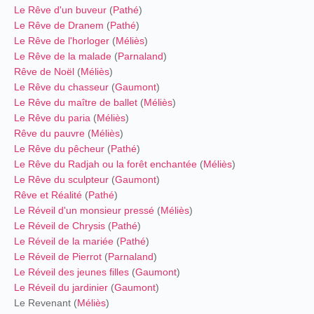
Le Rêve d'un buveur
(
Pathé
)
Le Rêve de Dranem
(
Pathé
)
Le Rêve de l'horloger
(
Méliès
)
Le Rêve de la malade
(
Parnaland
)
Rêve de Noël
(
Méliès
)
Le Rêve du chasseur
(
Gaumont
)
Le Rêve du maître de ballet
(
Méliès
)
Le Rêve du paria
(
Méliès
)
Rêve du pauvre
(
Méliès
)
Le Rêve du pêcheur
(
Pathé
)
Le Rêve du Radjah ou la forêt enchantée
(
Méliès
)
Le Rêve du sculpteur
(
Gaumont
)
Rêve et Réalité
(
Pathé
)
Le Réveil d'un monsieur pressé
(
Méliès
)
Le Réveil de Chrysis
(
Pathé
)
Le Réveil de la mariée
(
Pathé
)
Le Réveil de Pierrot
(
Parnaland
)
Le Réveil des jeunes filles
(
Gaumont
)
Le Réveil du jardinier
(
Gaumont
)
Le Revenant (
Méliès
)