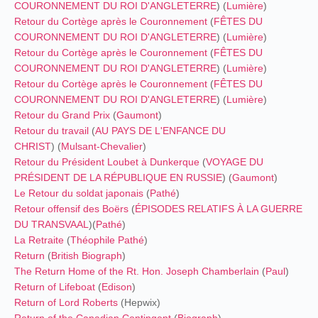
COURONNEMENT DU ROI D'ANGLETERRE
) (
Lumière
)
Retour du Cortège après le Couronnement
(
FÊTES DU
COURONNEMENT DU ROI D'ANGLETERRE
) (
Lumière
)
Retour du Cortège après le Couronnement
(
FÊTES DU
COURONNEMENT DU ROI D'ANGLETERRE
) (
Lumière
)
Retour du Cortège après le Couronnement
(
FÊTES DU
COURONNEMENT DU ROI D'ANGLETERRE
) (
Lumière
)
Retour du Grand Prix
(
Gaumont
)
Retour du travail
(
AU PAYS DE L'ENFANCE DU
CHRIST
) (
Mulsant-Chevalier
)
Retour du Président Loubet à Dunkerque
(
VOYAGE DU
PRÉSIDENT DE LA RÉPUBLIQUE EN RUSSIE
) (
Gaumont
)
Le Retour du soldat japonais
(
Pathé
)
Retour offensif des Boërs
(
ÉPISODES RELATIFS À LA GUERRE
DU TRANSVAAL
)
(
Pathé
)
La Retraite
(
Théophile Pathé
)
Return
(
British Biograph
)
The Return Home of the Rt. Hon. Joseph Chamberlain
(
Paul
)
Return of Lifeboat
(
Edison
)
Return of Lord Roberts
(Hepwix)
Return of the Canadian Contingent
(
Biograph
)