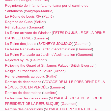
Malecón
(
Walgraph-Manille
)
Regimiento de infantería americana por el camino de
Santamesa
(
Walgraph-Manille
)
Le Règne de Louis XIV
(
Pathé
)
Regreso de Cuba
(
Sellier
)
Réhabilitation
(
Gaumont
)
La Reine arrivant de Windsor
(
FÊTES DU JUBILÉ DE LA REINE
D'ANGLETERRE
) (
Lumière
)
La Reine des jouets
(
SYDNEY'S JOUJOUX
)
(
Gaumont
)
La Reine Ranavalo au Jardin d'Acclimatation
(
Gaumont
)
La Reine Ranavalo au Jardin d'Acclimatation
(
Gaumont
)
Rejected by Pa
(
Gaumont
)
Relieving the Guard at St. James Palace
(
British Biograph
)
Religious Procession in Seville
(
Urban
)
Remerciements au public
(
Pathé
)
Remise de décorations
(
VOYAGE DE M. LE PRÉSIDENT DE LA
RÉPUBLIQUE EN VENDÉE
) (
Lumière
)
Remise de décorations
(
Lumière
)
La Remise des décorations
(
VOYAGE À BREST DE M. LOUBET
PRÉSIDENT DE LA RÉPUBLIQUE
) (
Gaumont
)
Remise des décorations
(
VOYAGE DU PRÉSIDENT DE LA