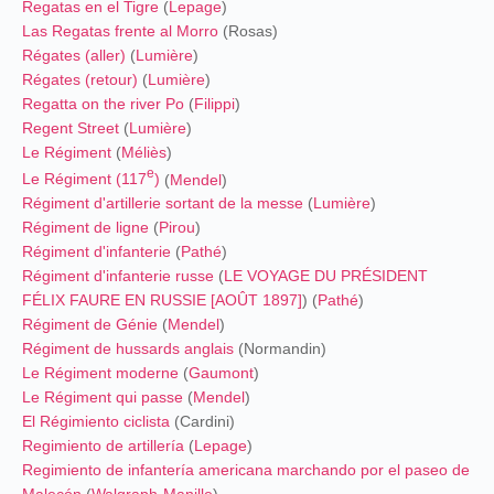
Regatas en el Tigre
(
Lepage
)
Las Regatas frente al Morro
(Rosas)
Régates (aller)
(
Lumière
)
Régates (retour)
(
Lumière
)
Regatta on the river Po
(
Filippi
)
Regent Street
(
Lumière
)
Le Régiment
(
Méliès
)
e
Le Régiment (117
)
(
Mendel
)
Régiment d'artillerie sortant de la messe
(
Lumière
)
Régiment de ligne
(
Pirou
)
Régiment d'infanterie
(
Pathé
)
Régiment d'infanterie russe
(
LE VOYAGE DU PRÉSIDENT
FÉLIX FAURE EN RUSSIE [AOÛT 1897]
) (
Pathé
)
Régiment de Génie
(
Mendel
)
Régiment de hussards anglais
(Normandin)
Le Régiment moderne
(
Gaumont
)
Le Régiment qui passe
(
Mendel
)
El Régimiento ciclista
(Cardini)
Regimiento de artillería
(
Lepage
)
Regimiento de infantería americana marchando por el paseo de