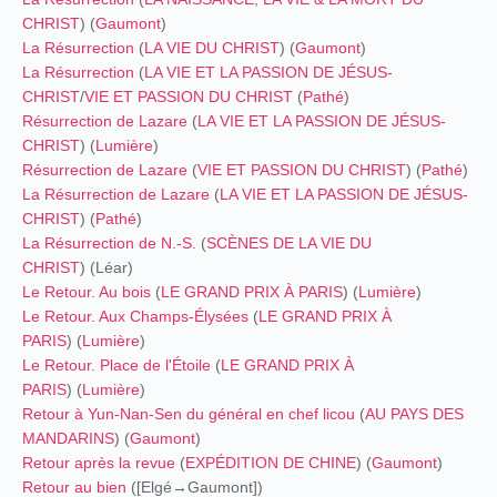
CHRIST
) (
Gaumont
)
La Résurrection
(
LA VIE DU CHRIST
) (
Gaumont
)
La Résurrection
(
LA VIE ET LA PASSION DE JÉSUS-
CHRIST
/
VIE ET PASSION DU CHRIST
(
Pathé
)
Résurrection de Lazare
(
LA VIE ET LA PASSION DE JÉSUS-
CHRIST
) (
Lumière
)
Résurrection de Lazare
(
VIE ET PASSION DU CHRIST
) (
Pathé
)
La Résurrection de Lazare
(
LA VIE ET LA PASSION DE JÉSUS-
CHRIST
) (
Pathé
)
La Résurrection de N.-S.
(
SCÈNES DE LA VIE DU
CHRIST
) (Léar)
Le Retour. Au bois
(
LE GRAND PRIX À PARIS
) (
Lumière
)
Le Retour. Aux Champs-Élysées
(
LE GRAND PRIX À
PARIS
) (
Lumière
)
Le Retour. Place de l'Étoile
(
LE GRAND PRIX À
PARIS
) (
Lumière
)
Retour à Yun-Nan-Sen du général en chef licou
(
AU PAYS DES
MANDARINS
) (
Gaumont
)
Retour après la revue
(
EXPÉDITION DE CHINE
) (
Gaumont
)
Retour au bien
([Elgé→Gaumont])