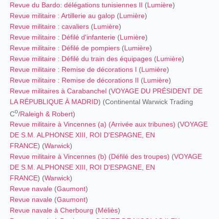
Revue du Bardo: délégations tunisiennes II
(
Lumière
)
Revue militaire : Artillerie au galop
(
Lumière
)
Revue militaire : cavaliers
(
Lumière
)
Revue militaire : Défilé d'infanterie
(
Lumière
)
Revue militaire : Défilé de pompiers
(
Lumière
)
Revue militaire : Défilé du train des équipages
(
Lumière
)
Revue militaire : Remise de décorations I
(
Lumière
)
Revue militaire : Remise de décorations II
(
Lumière
)
Revue militaires à Carabanchel
(
VOYAGE DU PRÉSIDENT DE
LA RÉPUBLIQUE À MADRID
) (Continental Warwick Trading
o
C
/
Raleigh & Robert
)
Revue militaire à Vincennes (a) (Arrivée aux tribunes)
(
VOYAGE
DE S.M. ALPHONSE XIII, ROI D'ESPAGNE, EN
FRANCE
) (
Warwick
)
Revue militaire à Vincennes (b) (Défilé des troupes)
(
VOYAGE
DE S.M. ALPHONSE XIII, ROI D'ESPAGNE, EN
FRANCE
) (
Warwick
)
Revue navale
(
Gaumont
)
Revue navale
(
Gaumont
)
Revue navale à Cherbourg
(
Méliès
)