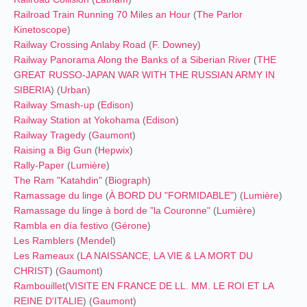
Railroad Train Running 70 Miles an Hour
(
The Parlor
Kinetoscope
)
Railway Crossing Anlaby Road
(
F. Downey
)
Railway Panorama Along the Banks of a Siberian River
(
THE
GREAT RUSSO-JAPAN WAR
WITH THE RUSSIAN ARMY IN
SIBERIA
) (
Urban
)
Railway Smash-up
(
Edison
)
Railway Station at Yokohama
(
Edison
)
Railway Tragedy
(
Gaumont
)
Raising a Big Gun
(
Hepwix
)
Rally-Paper
(
Lumière
)
The Ram "Katahdin"
(
Biograph
)
Ramassage du linge
(
À BORD DU "FORMIDABLE"
) (
Lumière
)
Ramassage du linge à bord de "la Couronne"
(
Lumière
)
Rambla en día festivo
(
Gérone
)
Les Ramblers
(
Mendel
)
Les Rameaux
(
LA NAISSANCE, LA VIE & LA MORT DU
CHRIST
) (
Gaumont
)
Rambouillet
(
VISITE EN FRANCE DE LL. MM. LE ROI ET LA
REINE D'ITALIE
) (
Gaumont
)