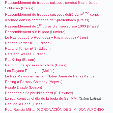
Rassemblement de troupes suisses : combat final près de
Schlieren
(
Praiss
)
eme
Rassemblement de troupes suisses : défilé du IV
corps
d'armée dans la campagne de Spreitenbach
(
Praiss
)
er
Rassemblement du 1
corps d'armée suisse 1903
(
Praiss
)
Rassemblement sur le pont
(
Lumière
)
Le Rastaquouère Rodriguez y Papanaguas
(
Méliès
)
Rat and Terrier nº 2
(
Edison
)
Rat and Terrier nº 3
(
Edison
)
Rats and Weasel
(
Edison
)
Rat Killing
(
Edison
)
Ratto di una sposa in bicicletta
(
Cines
)
Les Rayons Roentgen
(
Méliès
)
Le Raz Makonnen visitant Notre-Dame de Paris
(
Mendel
)
Razing a Factory Chimney
(
Hepwix
)
Razzle Dazzle
(
Edison
)
Readhead's Shipbuilding Yard
(
F. Downey
)
La real comitiva el día de la boda de SS. MM.
(Salón Latina)
Real de la Feria
(
Lucas
)
Real Revista Militar
(
CORONACIÓN DE S. M. DON ALFONSO