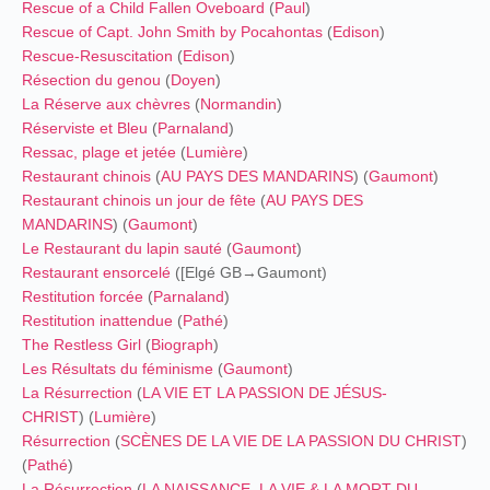
Rescue of a Child Fallen Oveboard
(
Paul
)
Rescue of Capt. John Smith by Pocahontas
(
Edison
)
Rescue-Resuscitation
(
Edison
)
Résection du genou
(
Doyen
)
La Réserve aux chèvres
(
Normandin
)
Réserviste et Bleu
(
Parnaland
)
Ressac, plage et jetée
(
Lumière
)
Restaurant chinois
(
AU PAYS DES MANDARINS
) (
Gaumont
)
Restaurant chinois un jour de fête
(
AU PAYS DES
MANDARINS
) (
Gaumont
)
Le Restaurant du lapin sauté
(
Gaumont
)
Restaurant ensorcelé
([Elgé GB→Gaumont)
Restitution forcée
(
Parnaland
)
Restitution inattendue
(
Pathé
)
The Restless Girl
(
Biograph
)
Les Résultats du féminisme
(
Gaumont
)
La Résurrection
(
LA VIE ET LA PASSION DE JÉSUS-
CHRIST
) (
Lumière
)
Résurrection
(
SCÈNES DE LA VIE DE LA PASSION DU CHRIST
)
(
Pathé
)
La Résurrection
(
LA NAISSANCE, LA VIE & LA MORT DU