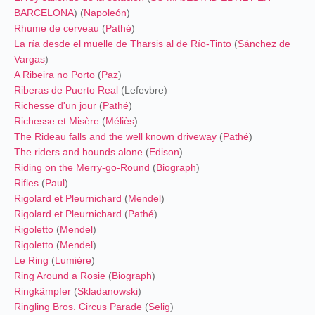
BARCELONA
) (
Napoleón
)
Rhume de cerveau
(
Pathé
)
La ría desde el muelle de Tharsis al de Río-Tinto
(
Sánchez de
Vargas
)
A Ribeira no Porto
(
Paz
)
Riberas de Puerto Real
(Lefevbre)
Richesse d'un jour
(
Pathé
)
Richesse et Misère
(
Méliès
)
The Rideau falls and the well known driveway
(
Pathé
)
The riders and hounds alone
(
Edison
)
Riding on the Merry-go-Round
(
Biograph
)
Rifles
(
Paul
)
Rigolard et Pleurnichard
(
Mendel
)
Rigolard et Pleurnichard
(
Pathé
)
Rigoletto
(
Mendel
)
Rigoletto
(
Mendel
)
Le Ring
(
Lumière
)
Ring Around a Rosie
(
Biograph
)
Ringkämpfer
(
Skladanowski
)
Ringling Bros. Circus Parade
(
Selig
)