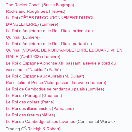
The Rocket Coach
(
British Biograph
)
Rocks and Rough Sea
(
Hepwix
)
Le Roi
(
FÊTES DU COURONNEMENT DU ROI
D'ANGLETERRE
) (
Lumière
)
Le Roi d'Angleterre et le Roi d'Italie arrivent au
Quirinal
(
Lumière
)
Le Roi d'Angleterre et le Roi d'Italie partant du
Quirinal
(
VOYAGE DE ROI D'ANGLETERRE ÉDOUARD VII EN
ITALIE (Avril 1903)
(
Lumière
)
Le Roi d'Espagne Alphonse XIII passant la revue à bord du
vaisseau le "Nautilus"
(
Pathé
)
Le Roi d'Espagne aux Aubrais
(
M. Dulaar
)
Roi d'Italie et Prince Victor passant la revue
(
Lumière
)
Le Roi de Cambodge se rendant au palais
(
Lumière
)
Le Roi de Portugal
(
Gaumont
)
Le Roi des dollars
(
Pathé
)
Le Roi des illusionnistes
(
Parnaland
)
Le Roi des tireurs
(
Méliès
)
Le Roi du Cambodge et ses favorites
(Continental Warwick
o
Trading C
/
Raleigh & Robert
)