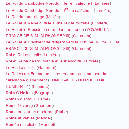
Le Roi du Cambodge Norodom Ier en calèche I
(
Lumière
)
er
Le Roi du Cambodge Norodom I
en calèche II
(
Lumière
)
Le Roi du maquillage
(
Méliès
)
Le Roi et la Reine d'Italie à une revue militaire
(
Lumière
)
Le Roi et le Président se rendant au Lunch
(
VOYAGE EN
FRANCE DE S. M. ALPHONSE XIII
) (
Gaumont
)
Le Roi et le Président se dirigent vers la Tribune
(
VOYAGE EN
FRANCE DE S. M. ALPHONSE XIII
) (
Gaumont
)
Roi et Reine d'Italie
(
Lumière
)
Roi et Reine de Roumanie et leur escorte
(
Lumière
)
Le Roi Lak Holic
(
Gaumont
)
Le Roi Victor-Emmanuel III se rendant au sénat pour la
cérémonie du serment
(
FUNÉRAILLES DU ROI D'ITALIE
HUMBERT 1
) (
Lumière
)
Rolla O'Heikes
(
Biograph
)
Roman d'amour
(
Pathé
)
Rome (2 vues)
(
Gaumont
)
Rome antique et moderne
(
Pathé
)
Rome et Venise
(
Mendel
)
Roméo et Juliette
(
Mendel
)