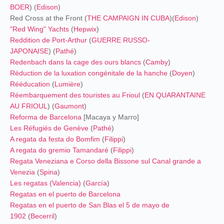
BOER
) (
Edison
)
Red Cross at the Front (
THE CAMPAIGN IN CUBA
)
(
Edison
)
"Red Wing" Yachts
(
Hepwix
)
Reddition de Port-Arthur
(
GUERRE RUSSO-
JAPONAISE
) (
Pathé
)
Redenbach dans la cage des ours blancs
(
Camby
)
Réduction de la luxation congénitale de la hanche
(
Doyen
)
Rééducation
(
Lumière
)
Réembarquement des touristes au Frioul
(
EN QUARANTAINE
AU FRIOUL
) (
Gaumont
)
Reforma de Barcelona
[Macaya y Marro]
Les Réfugiés de Genève
(
Pathé
)
A regata da festa do Bomfim
(
Filippi
)
A regata do gremio Tamandaré
(
Filippi
)
Regata Veneziana e Corso della Bissone sul Canal grande a
Venezia
(
Spina
)
Les regatas (Valencia)
(
García
)
Regatas en el puerto de Barcelona
Regatas en el puerto de San Blas el 5 de mayo de
1902
(
Becerril
)