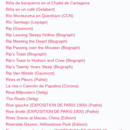
Riña de barqueros en el Chalet de Cartagena
Riña en un café
(
Gelabert
)
Río Moctezuma en Querétaro
(
CCN
)
Río Santiago
(
Lepage
)
Rip
(
Gaumont
)
Rip Leaving Sleepy Hollow
(
Biograph
)
Rip Meeting the Dwarf
(
Biograph
)
Rip Passing over the Moutain
(
Biograph
)
Rip's Toast
(
Biograph
)
Rip's Toast to Hudson and Crew
(
Biograph
)
Rip's Twenty Years Sleep
(
Biograph
)
Rip Van Winkle
(
Gaumont
)
Rires et Pleurs
(
Pathé
)
La risa o Canción de Papalina
(
Corona
)
Rival Billposters
(
Selig
)
The Rivals
(
Selig
)
Rive gauche
(
EXPOSITION DE PARIS 1900
) (
Pathé
)
Rive droite
(
EXPOSITION DE PARIS 1900
) (
Pathé
)
River Scene at Macao, China
(
Edison
)
Riverside Geyser, Yellowstone Park
(
Edison
)