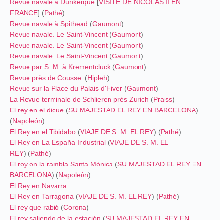
Revue navale à Dunkerque
[
VISITE DE NICOLAS II EN
FRANCE
] (
Pathé
)
Revue navale à Spithead
(
Gaumont
)
Revue navale. Le Saint-Vincent
(
Gaumont
)
Revue navale. Le Saint-Vincent
(
Gaumont
)
Revue navale. Le Saint-Vincent
(
Gaumont
)
Revue par S. M. à Krementcluck
(
Gaumont
)
Revue près de Cousset
(
Hipleh
)
Revue sur la Place du Palais d'Hiver
(
Gaumont
)
La Revue terminale de Schlieren près Zurich
(
Praiss
)
El rey en el dique
(
SU MAJESTAD EL REY EN BARCELONA
)
(
Napoleón
)
El Rey en el Tibidabo
(
VIAJE DE S. M. EL REY
) (
Pathé
)
El Rey en La España Industrial
(
VIAJE DE S. M. EL
REY
) (
Pathé
)
El rey en la rambla Santa Mónica
(
SU MAJESTAD EL REY EN
BARCELONA
) (
Napoleón
)
El Rey en Navarra
El Rey en Tarragona
(
VIAJE DE S. M. EL REY
) (
Pathé
)
El rey que rabió
(
Corona
)
El rey saliendo de la estación
(
SU MAJESTAD EL REY EN