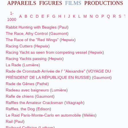
APPAREILS
FIGURES
FILMS
PRODUCTIONS
1-
A
B
C
D
E
F
G
H
I
J
K
L
M
N
O
P
Q
R
S
T
1000
Rabbit Hunting with Beagles
(
Paul
)
The Race, Athy Control
(
Gaumont
)
The Race of the "Red Wings"
(
Hepwix
)
Racing Cutters
(
Hepwix
)
Racing Yacht as seen from competing vessel
(
Hepwix
)
Racing Yachts passing
(
Hepwix
)
La Rade
(
Lumière
)
Rade de Cronstadt-Arrivée de l' "Alexandre"
(
VOYAGE DU
PRÉSIDENT DE LA RÉPUBLIQUE EN RUSSIE
) (
Gaumont
)
Rade de Gênes
(
Pathé
)
Radeau avec baigneurs
(
Lumière
)
Rafle de chiens
(
Gaumont
)
Raffles the Amateur Cracksman
(
Vitagraph
)
Raffles, the Dog
(
Edison
)
Le Raid Paris-Monte-Carlo en automobile
(
Méliès
)
Rail
(
Paul
)
Railroad Collision
(
Latham
)