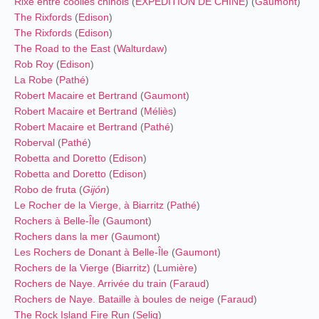
Rixe entre coolies chinois
(
EXPÉDITION DE CHINE
) (
Gaumont
)
The Rixfords
(
Edison
)
The Rixfords
(
Edison
)
The Road to the East
(
Walturdaw
)
Rob Roy
(
Edison
)
La Robe
(
Pathé
)
Robert Macaire et Bertrand
(
Gaumont
)
Robert Macaire et Bertrand
(
Méliès
)
Robert Macaire et Bertrand
(
Pathé
)
Roberval
(
Pathé
)
Robetta and Doretto
(
Edison
)
Robetta and Doretto
(
Edison
)
Robo de fruta
(
Gijón
)
Le Rocher de la Vierge, à Biarritz
(
Pathé
)
Rochers à Belle-Île
(
Gaumont
)
Rochers dans la mer
(
Gaumont
)
Les Rochers de Donant à Belle-Île
(
Gaumont
)
Rochers de la Vierge (Biarritz)
(
Lumière
)
Rochers de Naye. Arrivée du train
(
Faraud
)
Rochers de Naye. Bataille à boules de neige
(
Faraud
)
The Rock Island Fire Run
(
Selig
)