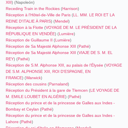
XIII
) (Napoleón)
Receding Train in the Rockies
(
Harrison
)
Réception à l'Hôtel-de-Ville de Paris
(
LL. MM. LE ROI ET LA
REINE D'ITALIE À PARIS
) (
Mendel
)
Réception à la Flotte
(
VOYAGE DE M. LE PRÉSIDENT DE LA
RÉPUBLIQUE EN VENDÉE
) (
Lumière
)
Réception de Guillaume II
(
Lumière
)
Réception de Sa Majesté Alphonse XIII
(
Pathé
)
Réception de Sa Majesté Alphonse XIII
(
VIAJE DE S. M. EL
REY
) (
Pathé
)
Réception de S.M. Alphonse XIII, au palais de l'Élysée
(
VOYAGE
DE S.M. ALPHONSE XIII, ROI D'ESPAGNE, EN
FRANCE
) (
Warwick
)
Réception des cousins
(
Parnaland
)
Réception du Président à la gare de Tlemcen
(
LE VOYAGE DE
M. EMILE LOUBET EN ALGÉRIE
) (
Pathé
)
Réception du prince et de la princesse de Galles aux Indes -
Bombay et Ceylan
(
Pathé
)
Réception du prince et de la princesse de Galles aux Indes -
Lahore
(
Pathé
)
Réception du roi d'Italie en Allemagne
(
Mendel
)