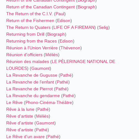
Return of the Canadian Contingent
(
Biograph
)
The Return of the C.I.V.
(
Paul
)
Return of the Fishermen
(
Edison
)
The Return to Quaters
(
LIFE OF A FIREMAN
) (
Selig
)
Returning from Drill
(
Biograph
)
Returning from the Races
(
Edison
)
Réunion à l'Union Verrière
(
Thévenon
)
Réunion d'officiers
(
Méliès
)
Réunion des malades
(
LE PÈLERINAGE NATIONAL DE
LOURDES
) (
Gaumont
)
La Revanche de Gugusse
(
Pathé
)
La Revanche de l'enfant
(
Pathé
)
La Revanche de Pierrot
(
Pathé
)
La Revanche du gendarme
(
Pathé
)
Le Rêve
(
Phono-Cinéma-Théâtre
)
Rêve à la lune
(
Pathé
)
Rêve d'artiste
(
Méliès
)
Rêve d'artiste
(
Gaumont
)
Rêve d'artiste
(
Pathé
)
Le Rêve d'un avare
(
Pathé
)