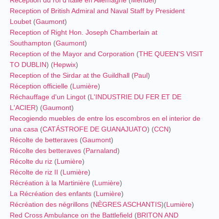
Reception of British Admiral and Naval Staff by President
Loubet
(
Gaumont
)
Reception of Right Hon. Joseph Chamberlain at
Southampton
(
Gaumont
)
Reception of the Mayor and Corporation
(
THE QUEEN'S VISIT
TO DUBLIN
) (
Hepwix
)
Reception of the Sirdar at the Guildhall
(
Paul
)
Réception officielle
(
Lumière
)
Réchauffage d'un Lingot
(
L'INDUSTRIE DU FER ET DE
L'ACIER
) (
Gaumont
)
Recogiendo muebles de entre los escombros en el interior de
una casa
(
CATÁSTROFE DE GUANAJUATO
) (
CCN
)
Récolte de betteraves
(
Gaumont
)
Récolte des betteraves
(
Parnaland
)
Récolte du riz
(
Lumière
)
Récolte de riz II
(
Lumière
)
Récréation à la Martinière
(
Lumière
)
La Récréation des enfants
(
Lumière
)
Récréation des négrillons
(
NÈGRES ASCHANTIS
)
(
Lumière
)
Red Cross Ambulance on the Battlefield
(
BRITON AND