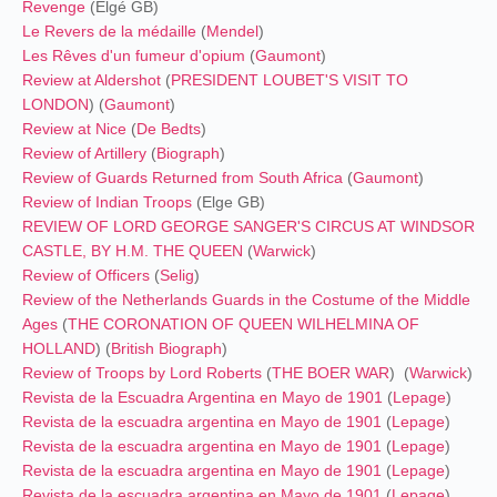
Revenge
(Elgé GB)
Le Revers de la médaille
(
Mendel
)
Les Rêves d'un fumeur d'opium
(
Gaumont
)
Review at Aldershot
(
PRESIDENT LOUBET'S VISIT TO
LONDON
) (
Gaumont
)
Review at Nice
(
De Bedts
)
Review of Artillery
(
Biograph
)
Review of Guards Returned from South Africa
(
Gaumont
)
Review of Indian Troops
(Elge GB)
REVIEW OF LORD GEORGE SANGER'S CIRCUS AT WINDSOR
CASTLE, BY H.M. THE QUEEN
(
Warwick
)
Review of Officers
(
Selig
)
Review of the Netherlands Guards in the Costume of the Middle
Ages
(
THE CORONATION OF QUEEN WILHELMINA OF
HOLLAND
) (
British Biograph
)
Review of Troops by Lord Roberts
(
THE BOER WAR
) (
Warwick
)
Revista de la Escuadra Argentina en Mayo de 1901
(
Lepage
)
Revista de la escuadra argentina en Mayo de 1901
(
Lepage
)
Revista de la escuadra argentina en Mayo de 1901
(
Lepage
)
Revista de la escuadra argentina en Mayo de 1901
(
Lepage
)
Revista de la escuadra argentina en Mayo de 1901
(
Lepage
)