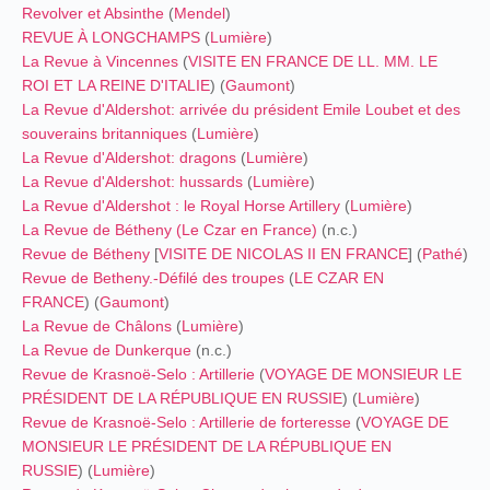
Revolver et Absinthe
(
Mendel
)
REVUE À LONGCHAMPS
(
Lumière
)
La Revue à Vincennes
(
VISITE EN FRANCE DE LL. MM. LE
ROI ET LA REINE D'ITALIE
) (
Gaumont
)
La Revue d'Aldershot: arrivée du président Emile Loubet et des
souverains britanniques
(
Lumière
)
La Revue d'Aldershot: dragons
(
Lumière
)
La Revue d'Aldershot: hussards
(
Lumière
)
La Revue d'Aldershot : le Royal Horse Artillery
(
Lumière
)
La Revue de Bétheny (Le Czar en France)
(n.c.)
Revue de Bétheny
[
VISITE DE NICOLAS II EN FRANCE
] (
Pathé
)
Revue de Betheny.-Défilé des troupes
(
LE CZAR EN
FRANCE
) (
Gaumont
)
La Revue de Châlons
(
Lumière
)
La Revue de Dunkerque
(n.c.)
Revue de Krasnoë-Selo : Artillerie
(
VOYAGE DE MONSIEUR LE
PRÉSIDENT DE LA RÉPUBLIQUE EN RUSSIE
) (
Lumière
)
Revue de Krasnoë-Selo : Artillerie de forteresse
(
VOYAGE DE
MONSIEUR LE PRÉSIDENT DE LA RÉPUBLIQUE EN
RUSSIE
) (
Lumière
)