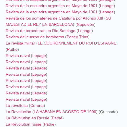
Revista de la escuadra argentina en Mayo de 1901
(
Lepage
)
Revista de la escuadra argentina en Mayo de 1901
(
Lepage
)
Revista de los somatenes de Cataluña por Alfonso XIII
(
SU
MAJESTAD EL REY EN BARCELONA
) (
Napoleón
)
Revista de torpederas en Río Santiago
(
Lepage
)
Revista del cuerpo de bomberos
(
Pont y Trías
)
La revista militar
(
LE COURONNEMENT DU ROI D'ESPAGNE
)
(
Pathé
)
Revista naval
(
Lepage
)
Revista naval
(
Lepage
)
Revista naval
(
Lepage
)
Revista naval
(
Lepage
)
Revista naval
(
Lepage
)
Revista naval
(
Lepage
)
Revista naval
(
Lepage
)
Revista naval
(
Lepage
)
La revoltosa
(
Corona
)
La Revolución
(
LA HABANA EN AGOSTO DE 1906
) (Quesada)
La Révolution en Russie
(
Pathé
)
La Révolution russe
(
Pathé
)