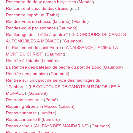
Rencontre de deux dames bicyclistes
(
Mendel
)
Rencontre et choc de deux trains
(n.c.)
Rencontre imprévue
(
Pathé
)
Rendez-vous de chasse (la curée)
(
Mendel
)
Rendez-vous par annonce
(
Gaumont
)
Renflouage du " Trèfle à quatre "
(
LE CONCOURS DE CANOTS
AUTOMOBILES À MONACO
) (
Gaumont
)
Le Reniement de saint Pierre
(
LA NAISSANCE, LA VIE & LA
MORT DU CHRIST
) (
Gaumont
)
Rentrée à l'étable
(
Lumière
)
La Rentrée des bateaux de pêche du port de Bouc
(
Gaumont
)
Rentrée des pompiers
(
Gaumont
)
Rentrée sur un canot de service des naufragés du
" Panhard "
(
LE CONCOURS DE CANOTS AUTOMOBILES À
MONACO
) (
Gaumont
)
Rentrons sans bruit
(
Pathé
)
Repairing Streets in Mexico
(
Edison
)
Repas annamite
(
Lumière
)
Repas annamite II
(
Lumière
)
Repas chinois
(
AU PAYS DES MANDARINS
) (
Gaumont
)
Repas d'Indiens
(
Lumière
)