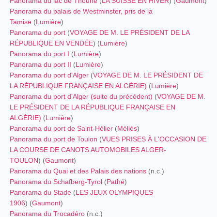
Panorama du lac de Thoune
(
LA SUISSE EN HIVER
) (
Gaumont
)
Panorama du palais de Westminster, pris de la
Tamise
(
Lumière
)
Panorama du port
(
VOYAGE DE M. LE PRÉSIDENT DE LA
RÉPUBLIQUE EN VENDÉE
) (
Lumière
)
Panorama du port I
(
Lumière
)
Panorama du port II
(
Lumière
)
Panorama du port d'Alger
(
VOYAGE DE M. LE PRÉSIDENT DE
LA RÉPUBLIQUE FRANÇAISE EN ALGÉRIE)
(
Lumière
)
Panorama du port d'Alger (suite du précédent)
(
VOYAGE DE M.
LE PRÉSIDENT DE LA RÉPUBLIQUE FRANÇAISE EN
ALGÉRIE)
(
Lumière
)
Panorama du port de Saint-Hélier
(
Méliès
)
Panorama du port de Toulon
(
VUES PRISES À L'OCCASION DE
LA COURSE DE CANOTS AUTOMOBILES ALGER-
TOULON
) (
Gaumont
)
Panorama du Quai et des Palais des nations
(n.c.)
Panorama du Schafberg-Tyrol
(
Pathé
)
Panorama du Stade
(
LES JEUX OLYMPIQUES
1906
) (
Gaumont
)
Panorama du Trocadéro
(n.c.)