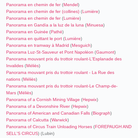
Panorama en chemin de fer
(
Mendel
)
Panorama en chemin de fer (collines)
(
Lumière
)
Panorama en chemin de fer
(
Lumière
)
Panorama en Gandía a la luz de la luna
(
Minuesa
)
Panorama en Guinée
(
Pathé
)
Panorama en quittant le port
(
Lumière
)
Panorama en tramway à Madrid
(
Mesguich
)
Panorama Luz-St-Sauveur et Pont Napoléon
(
Gaumont
)
Panorama mouvant pris du trottoir roulant-L'Esplanade des
Invalides
(
Méliès
)
Panorama mouvant pris du trottoir roulant - La Rue des
nations
(
Méliès
)
Panorama mouvant pris du trottoir roulant-Le Champ-de-
Mars
(
Méliès
)
Panorama of a Cornish Mining Village
(
Hepwix
)
Panorama of a Devonshire River
(
Hepwix
)
Panorama of American and Canadian Falls
(
Biograph
)
Panorama of Calcutta
(
Warwick
)
Panorama of Circus Train Unloading Horses
(
FOREPAUGH AND
SELL'S CIRCUS
) (Lubin)