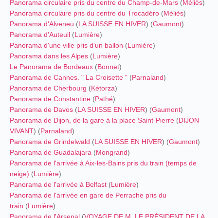
Panorama circulaire pris du centre du Champ-de-Mars
(
Méliès
)
Panorama circulaire pris du centre du Trocadéro
(
Méliès
)
Panorama d'Alveneu
(
LA SUISSE EN HIVER
) (
Gaumont
)
Panorama d'Auteuil
(
Lumière
)
Panorama d'une ville pris d'un ballon
(
Lumière
)
Panorama dans les Alpes
(
Lumière
)
Le Panorama de Bordeaux
(
Bonnet
)
Panorama de Cannes. " La Croisette "
(
Parnaland
)
Panorama de Cherbourg
(
Kétorza
)
Panorama de Constantine
(
Pathé
)
Panorama de Davos
(
LA SUISSE EN HIVER
) (
Gaumont
)
Panorama de Dijon, de la gare à la place Saint-Pierre
(
DIJON
VIVANT
) (
Parnaland
)
Panorama de Grindelwald
(
LA SUISSE EN HIVER
) (
Gaumont
)
Panorama de Guadalajara
(
Mongrand
)
Panorama de l'arrivée à Aix-les-Bains pris du train (temps de
neige)
(
Lumière
)
Panorama de l'arrivée à Belfast
(
Lumière
)
Panorama de l'arrivée en gare de Perrache pris du
train
(
Lumière
)
Panorama de l'Arsenal
(
VOYAGE DE M. LE PRÉSIDENT DE LA