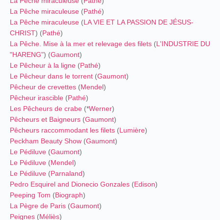
La Pêche miraculeuse
(
Pathé
)
La Pêche miraculeuse
(
Pathé
)
La Pêche miraculeuse
(
LA VIE ET LA PASSION DE JÉSUS-
CHRIST
) (
Pathé
)
La Pêche. Mise à la mer et relevage des filets
(
L'INDUSTRIE DU
"HARENG"
) (
Gaumont
)
Le Pêcheur à la ligne
(
Pathé
)
Le Pêcheur dans le torrent
(
Gaumont
)
Pêcheur de crevettes
(
Mendel
)
Pêcheur irascible
(
Pathé
)
Les Pêcheurs de crabe
(*
Werner
)
Pêcheurs et Baigneurs
(
Gaumont
)
Pêcheurs raccommodant les filets
(
Lumière
)
Peckham Beauty Show
(
Gaumont
)
Le Pédiluve
(
Gaumont
)
Le Pédiluve
(
Mendel
)
Le Pédiluve
(
Parnaland
)
Pedro Esquirel and Dionecio Gonzales
(
Edison
)
Peeping Tom
(
Biograph
)
La Pègre de Paris
(
Gaumont
)
Peignes
(
Méliès
)