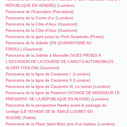
RÉPUBLIQUE EN VENDÉE
) (
Lumière
)
Panorama de l'Exposition
(
Parnaland
)
Panorama de la Corne d'or
(
Lumière
)
Panorama de la Côte-d'Azur
(
Gaumont
)
Panorama de la Côte-d'Azur
(
Gaumont
)
Panorama de la gare jusqu'au Pont-Suspendu
(
Praiss
)
Panorama de la Joliette
(
EN QUARANTAINE AU
FRIOUL
) (
Gaumont
)
Panorama de la Joliette à Marseille
(
VUES PRISES À
L'OCCASION DE LA COURSE DE CANOTS AUTOMOBILES
ALGER-TOULON
) (
Gaumont
)
Panorama de la ligne de Cauterets I
(
Lumière
)
Panorama de la ligne de Cauterets II
(
Lumière
)
Panorama de la ligne de Cauterets III. Le tunnel
(
Lumière
)
Panorama de la ligne de Peterhof
(
VOYAGE DE MONSIEUR LE
PRÉSIDENT DE LA RÉPUBLIQUE EN RUSSIE
) (
Lumière
)
Panorama de la perspective Newky avant le passage du
cortège
(
LE VOYAGE DE M. ÉMILE LOUBET EN
RUSSIE
) (
Pathé
)
Panorama de la Place Saint-Marc pris d'un bateau
(
Lumière
)