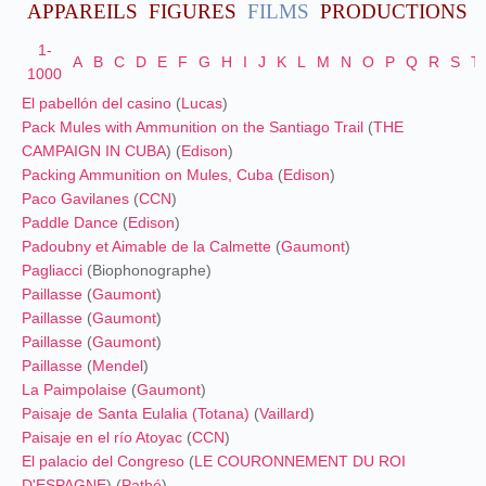
APPAREILS
FIGURES
FILMS
PRODUCTIONS
1-
A
B
C
D
E
F
G
H
I
J
K
L
M
N
O
P
Q
R
S
T
1000
El pabellón del casino
(
Lucas
)
Pack Mules with Ammunition on the Santiago Trail
(
THE
CAMPAIGN IN CUBA
) (
Edison
)
Packing Ammunition on Mules, Cuba
(
Edison
)
Paco Gavilanes
(
CCN
)
Paddle Dance
(
Edison
)
Padoubny et Aimable de la Calmette
(
Gaumont
)
Pagliacci
(Biophonographe)
Paillasse
(
Gaumont
)
Paillasse
(
Gaumont
)
Paillasse
(
Gaumont
)
Paillasse
(
Mendel
)
La Paimpolaise
(
Gaumont
)
Paisaje de Santa Eulalia (Totana)
(
Vaillard
)
Paisaje en el río Atoyac
(
CCN
)
El palacio del Congreso
(
LE COURONNEMENT DU ROI
D'ESPAGNE
) (
Pathé
)