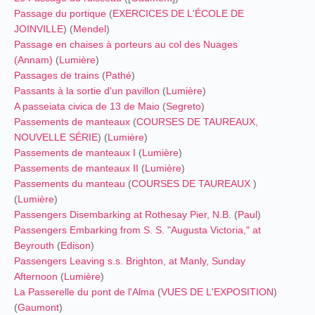
Passage du portique
(
EXERCICES DE L'ÉCOLE DE
JOINVILLE
) (
Mendel
)
Passage en chaises à porteurs au col des Nuages
(Annam)
(
Lumière
)
Passages de trains
(
Pathé
)
Passants à la sortie d'un pavillon
(
Lumière
)
A passeiata civica de 13 de Maio
(
Segreto
)
Passements de manteaux
(
COURSES DE TAUREAUX,
NOUVELLE SÉRIE
) (
Lumière
)
Passements de manteaux I
(
Lumière
)
Passements de manteaux II
(
Lumière
)
Passements du manteau
(
COURSES DE TAUREAUX
)
(
Lumière
)
Passengers Disembarking at Rothesay Pier, N.B
. (
Paul
)
Passengers Embarking from S. S. "Augusta Victoria," at
Beyrouth
(
Edison
)
Passengers Leaving s.s. Brighton, at Manly, Sunday
Afternoon
(
Lumière
)
La Passerelle du pont de l'Alma
(
VUES DE L'EXPOSITION
)
(
Gaumont
)