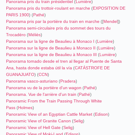
Panorama pris du train présidentiel
(
Lumière
)
Panorama pris du trottoir-roulant en marche
(
EXPOSITION DE
PARIS 1900
) (
Pathé
)
Panorama pris par la portière du train en marche
([
Mendel
])
Panorama semi-circulaire pris du sommet des tours du
Trocadéro
(
Méliès
)
Panorama sur la ligne de Beaulieu à Monaco I
(
Lumière
)
Panorama sur la ligne de Beaulieu à Monaco II
(
Lumière
)
Panorama sur la ligne de Beaulieu à Monaco III
(
Lumière
)
Panorama tomado desde el tren al llegar al Puente de Santa
Ana, hasta donde estaba útil la vía
(
CATÁSTROFE DE
GUANAJUATO
) (
CCN
)
Panorama vasco-asturiano
(
Pradera
)
Panorama vu de la portière d'un wagon
(
Pathé
)
Panorama. Vue de l'arrière d'un train
(
Pathé
)
Panoramic From the Train Passing Through White
Pass
(
Holmes
)
Panoramic View of an Egyptian Cattle Market
(
Edison
)
Panoramic View of Granite Canon
(
Selig
)
Panoramic View of Hell Gate
(
Selig
)
Panoramic View of Moki-Land
(
Edison
)