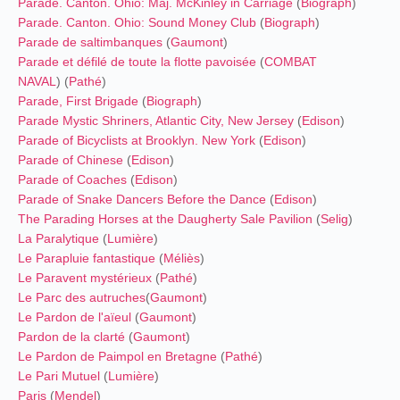
Parade. Canton. Ohio: Maj. McKinley in Carriage
(
Biograph
)
Parade. Canton. Ohio: Sound Money Club
(
Biograph
)
Parade de saltimbanques
(
Gaumont
)
Parade et défilé de toute la flotte pavoisée
(
COMBAT
NAVAL
) (
Pathé
)
Parade, First Brigade
(
Biograph
)
Parade Mystic Shriners, Atlantic City, New Jersey
(
Edison
)
Parade of Bicyclists at Brooklyn. New York
(
Edison
)
Parade of Chinese
(
Edison
)
Parade of Coaches
(
Edison
)
Parade of Snake Dancers Before the Dance
(
Edison
)
The Parading Horses at the Daugherty Sale Pavilion
(
Selig
)
La Paralytique
(
Lumière
)
Le Parapluie fantastique
(
Méliès
)
Le Paravent mystérieux
(
Pathé
)
Le Parc des autruches
(
Gaumont
)
Le Pardon de l'aïeul
(
Gaumont
)
Pardon de la clarté
(
Gaumont
)
Le Pardon de Paimpol en Bretagne
(
Pathé
)
Le Pari Mutuel
(
Lumière
)
Paris
(
Mendel
)