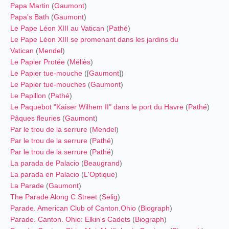
Papa Martin
(
Gaumont
)
Papa's Bath
(
Gaumont
)
Le Pape Léon XIII au Vatican
(
Pathé
)
Le Pape Léon XIII se promenant dans les jardins du
Vatican
(
Mendel
)
Le Papier Protée
(
Méliès
)
Le Papier tue-mouche
([
Gaumont
])
Le Papier tue-mouches
(
Gaumont
)
Le Papillon
(
Pathé
)
Le Paquebot "Kaiser Wilhem II" dans le port du Havre
(
Pathé
)
Pâques fleuries
(
Gaumont
)
Par le trou de la serrure
(
Mendel
)
Par le trou de la serrure
(
Pathé
)
Par le trou de la serrure
(
Pathé
)
La parada de Palacio
(
Beaugrand
)
La parada en Palacio
(
L'Optique
)
La Parade
(
Gaumont
)
The Parade Along C Street
(
Selig
)
Parade. American Club of Canton.Ohio
(
Biograph
)
Parade. Canton. Ohio: Elkin's Cadets
(
Biograph
)