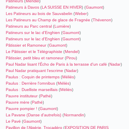
Patineurs
(
Mendel
)
Patineurs à Davos
(
LA SUISSE EN HIVER
) (
Gaumont
)
Les Patineurs au bois de Sauvabelin
(
Weber
)
Les Patineurs au Champ de glace de Fragnée
(
Thévenon
)
Patineurs au Parc central
(
Lumière
)
Patineurs sur le lac d'Enghien
(
Gaumont
)
Patineurs sur le lac d'Enghien
(
Gaumont
)
Pâtissier et Ramoneur
(
Gaumont
)
Le Pâtissier et le Télégraphiste
(
Mendel
)
Pâtissier, petit bleu et ramoneur
(
Pirou
)
Paul Nadar lisant l'Écho de Paris à la terrasse d'un café
(
Nadar
)
Paul Nadar pratiquant l'escrime
(
Nadar
)
Paulus : Coquin de printemps
(
Méliès
)
Paulus : Derrière l'omnibus
(
Méliès
)
Paulus : Duelliste marseillais
(
Méliès
)
Pauvre instituteur
(
Pathé
)
Pauvre mère
(
Pathé
)
Pauvre pompier !
(
Gaumont
)
La Pavane (Danse d'autrefois)
(
Normandin
)
Le Pavé
(
Gaumont
)
Pavillon de l'Algérie, Trocadéro
(
EXPOSITION DE PARIS