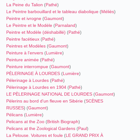
La Peine du Talion
(
Pathé
)
Le Peintre barbouillard et le tableau diabolique
(
Méliès
)
Peintre et ivrogne
(
Gaumont
)
Le Peintre et le Modèle
(
Parnaland
)
Peintre et Modèle (déshabillé)
(
Pathé
)
Peintre facétieux
(
Pathé
)
Peintres et Modèles
(
Gaumont
)
Peinture à l'envers
(
Lumière
)
Peinture animée
(
Pathé
)
Peinture interrompue
(
Gaumont
)
PÈLERINAGE À LOURDES
(
Lumière
)
Pélerinage à Lourdes
(
Pathé
)
Pèlerinage à Lourdes en 1904
(
Pathé
)
LE PÈLERINAGE NATIONAL DE LOURDES
(
Gaumont
)
Pèlerins au bord d'un fleuve en Sibérie
(
SCÈNES
RUSSES
) (
Gaumont
)
Pélicans
(
Lumière
)
Pelicans at the Zoo
(
British Biograph
)
Pelicans at the Zoological Gardens
(
Paul
)
La Pelouse. Voitures et foule
(
LE GRAND PRIX À