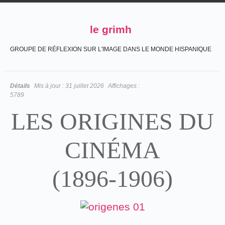
le grimh
GROUPE DE RÉFLEXION SUR L'IMAGE DANS LE MONDE HISPANIQUE
Détails
Mis à jour :
31 juillet 2026
Affichages :
5789
LES ORIGINES DU
CINÉMA
(1896-1906)