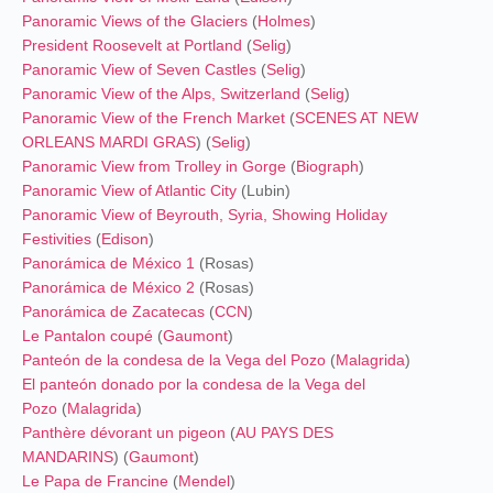
Panoramic Views of the Glaciers
(
Holmes
)
President Roosevelt at Portland
(
Selig
)
Panoramic View of Seven Castles
(
Selig
)
Panoramic View of the Alps, Switzerland
(
Selig
)
Panoramic View of the French Market
(
SCENES AT NEW
ORLEANS MARDI GRAS
) (
Selig
)
Panoramic View from Trolley in Gorge
(
Biograph
)
Panoramic View of Atlantic City
(Lubin)
Panoramic View of Beyrouth, Syria, Showing Holiday
Festivities
(
Edison
)
Panorámica de México 1
(Rosas)
Panorámica de México 2
(Rosas)
Panorámica de Zacatecas
(
CCN
)
Le Pantalon coupé
(
Gaumont
)
Panteón de la condesa de la Vega del Pozo
(
Malagrida
)
El panteón donado por la condesa de la Vega del
Pozo
(
Malagrida
)
Panthère dévorant un pigeon
(
AU PAYS DES
MANDARINS
) (
Gaumont
)
Le Papa de Francine
(
Mendel
)