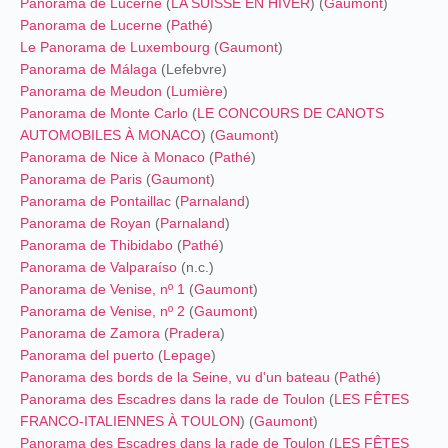
Panorama de Lucerne
(
LA SUISSE EN HIVER
) (
Gaumont
)
Panorama de Lucerne
(
Pathé
)
Le Panorama de Luxembourg
(
Gaumont
)
Panorama de Málaga
(Lefebvre)
Panorama de Meudon
(
Lumière
)
Panorama de Monte Carlo
(
LE CONCOURS DE CANOTS
AUTOMOBILES À MONACO
) (
Gaumont
)
Panorama de Nice à Monaco
(
Pathé
)
Panorama de Paris
(
Gaumont
)
Panorama de Pontaillac
(
Parnaland
)
Panorama de Royan
(
Parnaland
)
Panorama de Thibidabo
(
Pathé
)
Panorama de Valparaíso
(n.c.)
Panorama de Venise, nº 1
(
Gaumont
)
Panorama de Venise, nº 2
(
Gaumont
)
Panorama de Zamora
(
Pradera
)
Panorama del puerto
(
Lepage
)
Panorama des bords de la Seine, vu d'un bateau
(
Pathé
)
Panorama des Escadres dans la rade de Toulon
(
LES FÊTES
FRANCO-ITALIENNES À TOULON
) (
Gaumont
)
Panorama des Escadres dans la rade de Toulon
(
LES FÊTES