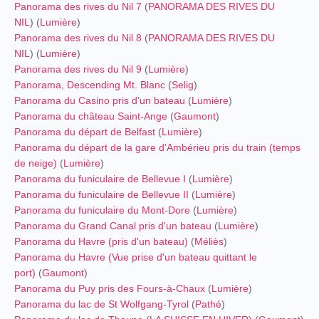
Panorama des rives du Nil 7
(
PANORAMA DES RIVES DU
NIL
) (
Lumière
)
Panorama des rives du Nil 8
(
PANORAMA DES RIVES DU
NIL
) (
Lumière
)
Panorama des rives du Nil 9
(
Lumière
)
Panorama, Descending Mt. Blanc
(
Selig
)
Panorama du Casino pris d'un bateau
(
Lumière
)
Panorama du château Saint-Ange
(
Gaumont
)
Panorama du départ de Belfast
(
Lumière
)
Panorama du départ de la gare d'Ambérieu pris du train (temps
de neige)
(
Lumière
)
Panorama du funiculaire de Bellevue I
(
Lumière
)
Panorama du funiculaire de Bellevue II
(
Lumière
)
Panorama du funiculaire du Mont-Dore
(
Lumière
)
Panorama du Grand Canal pris d'un bateau
(
Lumière
)
Panorama du Havre (pris d'un bateau)
(
Méliès
)
Panorama du Havre (Vue prise d'un bateau quittant le
port)
(
Gaumont
)
Panorama du Puy pris des Fours-à-Chaux
(
Lumière
)
Panorama du lac de St Wolfgang-Tyrol
(
Pathé
)