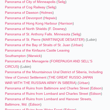
Panorama of City of Minneapolis
(
Selig
)
Panorama of Cog Railway
(
Selig
)
Panorama of Dawson
(
Holmes
)
Panorama of Devonport
(
Hepwix
)
Panorama of Hong Kong Harbour
(
Harrison
)
Panorama of North Shields
(
F. Downey
)
Panorama of St. Anthony Falls. Minnesota
(
Selig
)
Panorama of St. Pierre
(
MARTINIQUE DESASTER
) (Lubin)
Panorama of the Bay of Straits of St. Juan
(
Urban
)
Panorama of the Kinfauns Castle Leaving
Southampton
(
Warwick
)
Panorama of the Menagerie
(
FOREPAUGH AND SELL'S
CIRCUS
) (Lubin)
Panorama of the Mountainous Ural District of Siberia, Including
View of Convict Settlement
(
THE GREAT RUSSO-JAPAN
WAR
WITH THE RUSSIAN ARMY IN SIBERIA
) (
Urban
)
Panorama of Ruins from Baltimore and Charles Street
(
Edison
)
Panorama of Ruins from Lombard and Charles Street
(
Edison
)
Panorama of Ruins from Lombard and Hanover Streets,
Baltimore, Md.
(
Edison
)
Panorama of Ruins from Water Front
(
Edison
)