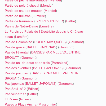
Partie de pêche interrompue
(
Mendel
)
Partie de polo à cheval
(
Mendel
)
Partie de saut de mouton
(
Mendel
)
Partie de tric-trac
(
Lumière
)
Partie de traîneaux
(
SPORTS D'HIVER
) (
Pathé
)
Parvis de Notre-Dame
(
Lumière
)
Le Parvis du Palais de l'Électricité depuis le Château
d'eau
(
Lumière
)
Pas de Colombine
(
FOLIES MASQUÉES
) (
Gaumont
)
Pas de grâce
(
BALLET JAPONAIS
) (
Gaumont
)
Pas de l'éventail
(
DANSES PAR MLLE VALENTINE
BROUAT
) (
Gaumont
)
Pas de un, de deux et de trois
(
Parnaland
)
Pas des éventails
(
BALLET JAPONAIS
) (
Gaumont
)
Pas du poignard
(
DANSES PAR MLLE VALENTINE
BROUAT
) (
Gaumont
)
Pas japonais
(
BALLET JAPONAIS
) (
Gaumont
)
Pas Seul, nº 2
(
Edison
)
Pas veinards !
(
Pathé
)
El Paseo
(
Rosas
)
Paseo a Playa Ancha
(
Massonnier
)