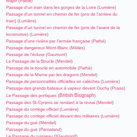
Major
(
Pathé
)
Passage d'un train dans les gorges de la Loire
(
Lumière
)
Passage d'un tunnel en chemin de fer (pris de l'arrière du
train)
(
Lumière
)
Passage d'un tunnel en chemin de fer (pris de l'avant de la
locomotive)
(
Lumière
)
Passage d'une rivière par l'armée française
(
Pathé
)
Passage dangereux Mont-Blanc
(
Méliès
)
Passage de l'écluse
(
Gaumont
)
Le Passage de la Boucle
(
Mendel
)
Passage de la boucle en automobile
(
Pathé
)
Passage de la Marne par les dragons
(
Mendel
)
Passage de personnalités officielles en calèches
(
Lumière
)
Passage des grands bateaux à vapeur devant Ouchy
(
Praiss
)
British Biograph
Le Passage des portiques
(
)
Passage des St-Cyriens se rendant à la revue
(
Mendel
)
Passage du cortège officiel
(
Lumière
)
Passage du cortège officiel devant des militaires
(
Lumière
)
Passage du gué
(
Mendel
)
Passage du gué
(
Parnaland
)
Le Passage du ruisseau
([
Gaumont
])