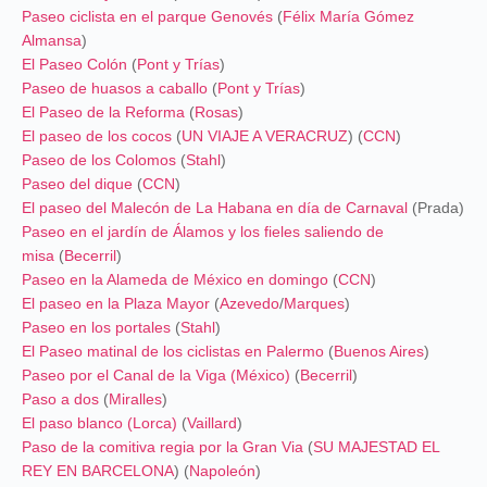
Paseo ciclista en el parque Genovés
(
Félix María Gómez
Almansa
)
El Paseo Colón
(
Pont y Trías
)
Paseo de huasos a caballo
(
Pont y Trías
)
El Paseo de la Reforma
(
Rosas
)
El paseo de los cocos
(
UN VIAJE A VERACRUZ
) (
CCN
)
Paseo de los Colomos
(
Stahl
)
Paseo del dique
(
CCN
)
El paseo del Malecón de La Habana en día de Carnaval
(Prada)
Paseo en el jardín de Álamos y los fieles saliendo de
misa
(
Becerril
)
Paseo en la Alameda de México en domingo
(
CCN
)
El paseo en la Plaza Mayor
(
Azevedo
/
Marques
)
Paseo en los portales
(
Stahl
)
El Paseo matinal de los ciclistas en Palermo
(
Buenos Aires
)
Paseo por el Canal de la Viga (México)
(
Becerril
)
Paso a dos
(
Miralles
)
El paso blanco (Lorca)
(
Vaillard
)
Paso de la comitiva regia por la Gran Via
(
SU MAJESTAD EL
REY EN BARCELONA
) (
Napoleón
)