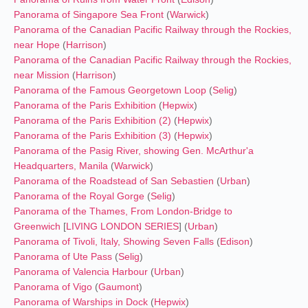
Panorama of Singapore Sea Front
(
Warwick
)
Panorama of the Canadian Pacific Railway through the Rockies,
near Hope
(
Harrison
)
Panorama of the Canadian Pacific Railway through the Rockies,
near Mission
(
Harrison
)
Panorama of the Famous Georgetown Loop
(
Selig
)
Panorama of the Paris Exhibition
(
Hepwix
)
Panorama of the Paris Exhibition (2)
(
Hepwix
)
Panorama of the Paris Exhibition (3)
(
Hepwix
)
Panorama of the Pasig River, showing Gen. McArthur'a
Headquarters, Manila
(
Warwick
)
Panorama of the Roadstead of San Sebastien
(
Urban
)
Panorama of the Royal Gorge
(
Selig
)
Panorama of the Thames, From London-Bridge to
Greenwich
[
LIVING LONDON SERIES
] (
Urban
)
Panorama of Tivoli, Italy, Showing Seven Falls
(
Edison
)
Panorama of Ute Pass
(
Selig
)
Panorama of Valencia Harbour
(
Urban
)
Panorama of Vigo
(
Gaumont
)
Panorama of Warships in Dock
(
Hepwix
)