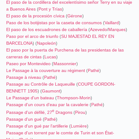
El paso de la cordillera del excelentísimo señor Terry en su viaje
a Buenos Aires
(
Pont y Trías
)
El paso de la procesión cívica
(
Gérone
)
Paso de los botijistas por la caseta de consumos
(
Vaillard
)
El paso de los escuadrones de caballería
(
Azevedo
/
Marques
)
Paso por el arco de triunfo
(
SU MAJESTAD EL REY EN
BARCELONA
) (
Napoleón
)
El paso por la puerta de Purchena de las presidentas de las
carreras de cintas
(
Lucas
)
Paseo por Montevideo
(
Massonnier
)
Le Passage à la couverture au régiment
(
Pathé
)
Passage à niveau
(
Pathé
)
Passage au Contrôle de Laqueuille
(
COUPE GORDON-
BENNETT 1905
) (
Gaumont
)
Le Passage d'un bateau
(
Thompson-Morin
)
Passage d'un cours d'eau par la cavalerie
(
Pathé
)
e
Passage d'un défilé, 27
Dragons
(
Pirou
)
Passage d'un gué
(
Pathé
)
Passage d'un gué par l'artillerie
(
Lumière
)
Passage d'un torrent par le comte de Turin et son État-