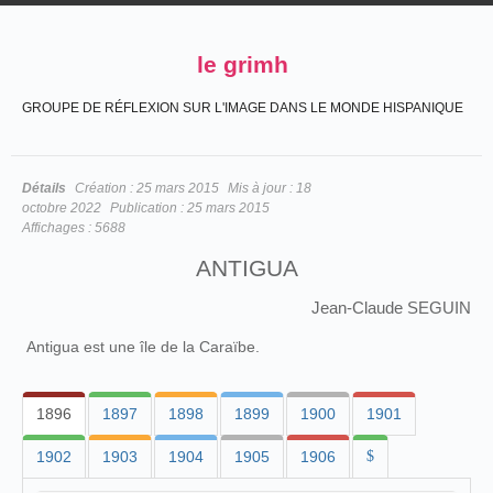
le grimh
GROUPE DE RÉFLEXION SUR L'IMAGE DANS LE MONDE HISPANIQUE
Détails
Création :
25 mars 2015
Mis à jour :
18
octobre 2022
Publication :
25 mars 2015
Affichages :
5688
ANTIGUA
Jean-Claude SEGUIN
Antigua est une île de la Caraïbe.
1896
1897
1898
1899
1900
1901
1902
1903
1904
1905
1906
$