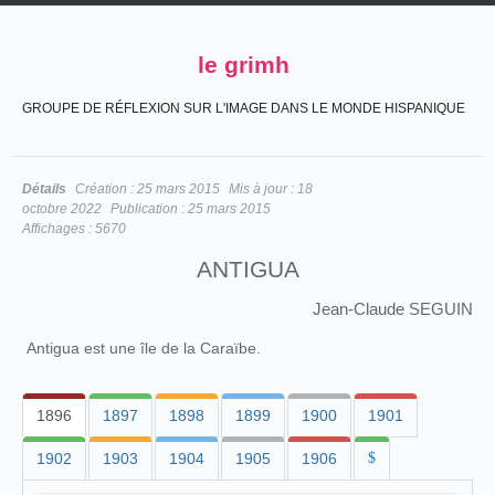
le grimh
GROUPE DE RÉFLEXION SUR L'IMAGE DANS LE MONDE HISPANIQUE
Détails
Création :
25 mars 2015
Mis à jour :
18
octobre 2022
Publication :
25 mars 2015
Affichages :
5670
ANTIGUA
Jean-Claude SEGUIN
Antigua est une île de la Caraïbe.
1896
1897
1898
1899
1900
1901
1902
1903
1904
1905
1906
$