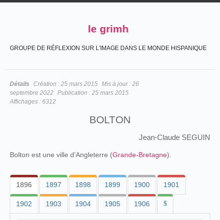
le grimh
GROUPE DE RÉFLEXION SUR L'IMAGE DANS LE MONDE HISPANIQUE
Détails
Création :
25 mars 2015
Mis à jour :
26
septembre 2022
Publication :
25 mars 2015
Affichages :
6312
BOLTON
Jean-Claude SEGUIN
Bolton est une ville d'Angleterre (
Grande-Bretagne
).
1896
1897
1898
1899
1900
1901
1902
1903
1904
1905
1906
$