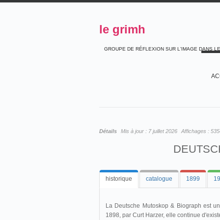
le grimh
GROUPE DE RÉFLEXION SUR L'IMAGE DANS L
AC
Détails
Mis à jour :
7 juillet 2026
Affichages :
535
DEUTSC
historique
catalogue
1899
1
La Deutsche Mutoskop & Biograph est une 
1898, par Curt Harzer, elle continue d'exis