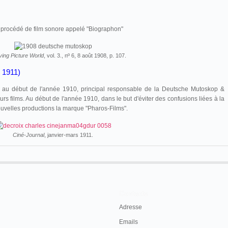
n procédé de film sonore appelé "Biographon"
ing Picture World
, vol. 3., nº 6, 8 août 1908, p. 107.
] 1911)
 au début de l'année 1910, principal responsable de la Deutsche Mutoskop &
eurs films. Au début de l'année 1910, dans le but d'éviter des confusions liées à la
ouvelles productions la marque "Pharos-Films".
Ciné-Journal
, janvier-mars 1911.
Contacts
Adresse
Emails