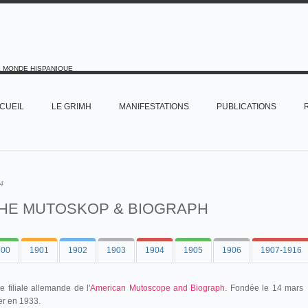
E MONDE HISPANIQUE
CUEIL
LE GRIMH
MANIFESTATIONS
PUBLICATIONS
4
HE MUTOSKOP & BIOGRAPH
900
1901
1902
1903
1904
1905
1906
1907-1916
filiale allemande de l'
American Mutoscope and Biograph
. Fondée le 14 mars
ter en 1933.