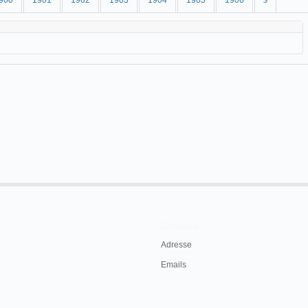
900
1901
1902
1903
1904
1905
1906
$
Contacts
Adresse
Emails