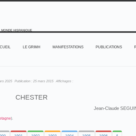
E MONDE HISPANIQUE
CUEIL
LE GRIMH
MANIFESTATIONS
PUBLICATIONS
ars 2025
Publication :
25 mars 2015
Affichages :
CHESTER
Jean-Claude SEGUI
etagne
).