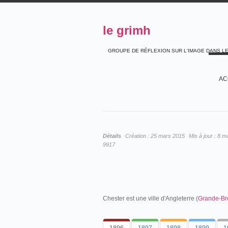
le grimh
GROUPE DE RÉFLEXION SUR L'IMAGE DANS L
AC
Détails
Création :
25 mars 2015
Mis à jour :
8 m
9917
Chester est une ville d'Angleterre (
Grande-Br