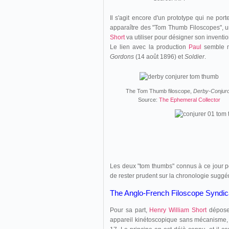
Il s'agit encore d'un prototype qui ne port
apparaître des "Tom Thumb Filoscopes", une
Short
va utiliser pour désigner son invention
Le lien avec la production
Paul
semble ma
Gordons
(14 août 1896) et
Soldier
.
The Tom Thumb filoscope,
Derby-Conjur
Source:
The Ephemeral Collector
Les deux "tom thumbs" connus à ce jour po
de rester prudent sur la chronologie suggé
The Anglo-French Filoscope Syndi
Pour sa part,
Henry William Short
dépose
appareil kinétoscopique sans mécanisme, di