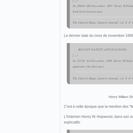
[...]
No 29616 14th December, 1897. Henry William 
book form kinetoscopes.
The Optical Magic Lantern Journal
, vol. 9, nº
Le dernier date du mois de novembre 1898 
RECENT PATENT APPLICATIONS.
[...]
No 23158. 3rd November, 1898. Henry William 
apparatus (the filoscope).
The Optical Magic Lantern Journal
, vol. 9, nº
Henry William Sh
C'est à cette époque que la mention des "fe
L'historien Henry W. Hopwood, dans son 
explicatifs :