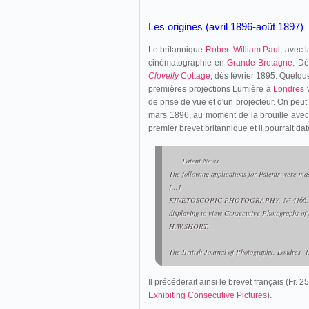
Les origines (avril 1896-août 1897)
Le britannique
Robert William Paul
, avec l
cinématographie en
Grande-Bretagne
. Dè
Clovelly
Cottage
, dès février 1895. Quelqu
premières projections Lumière à
Londres
v
de prise de vue et d'un projecteur. On peu
mars 1896, au moment de la brouille ave
premier brevet britannique et il pourrait da
Patent News
The following applications for Patents were m
[...]
KINETOSCOPIC PHOTOGRAPHY.-Nº 4166. "A N
displaying to view Consecutive Photographs of 
H.W.SHORT.
The British Journal of Photography
, Londres, 1
Il précéderait ainsi le brevet français (Fr. 2
Exhibiting Consecutive Pictures
).