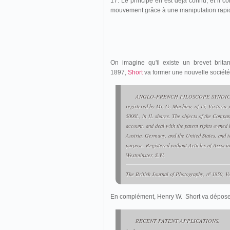
17. Le principe en est déjà connu, et il c
mouvement grâce à une manipulation rapi
On imagine qu'il existe un brevet brit
1897,
Short
va former une nouvelle société,
ANGLO-FRENCH FILOSCOPE SYNDICATE
registered by Mr. G. Machieu, of 15, Victoria-s
5000l., in 1l. shares. The objects of the Compan
account, and deal with the patent rights owned 
Austria, Germany, and the United States, and t
purpose. Registered without Articles of Associat
Westminster, S.W.
The British Journal of Photography
, nº 1850, V
En complément, Henry W. Short va déposer
RECENT PATENT APPLICATIONS.