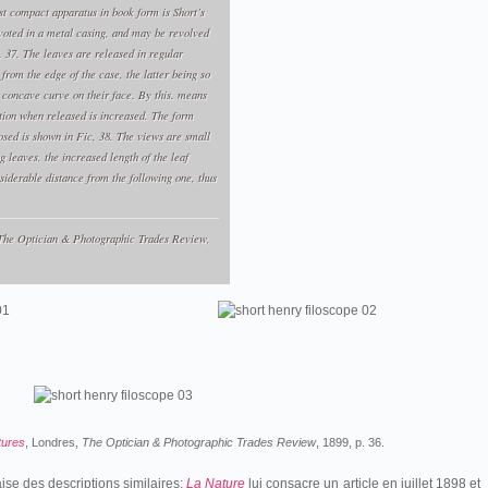
t compact apparatus in book form is Short’s
ivoted in a metal casing, and may be revolved
. 37. The leaves are released in regular
 from the edge of the case, the latter being so
 concave curve on their face. By this. means
otion when released is increased. The form
osed is shown in Fic, 38. The views are small
g leaves, the increased length of the leaf
siderable distance from the following one, thus
The Optician & Photographic Trades Review
,
tures
, Londres,
The Optician & Photographic Trades Review
, 1899, p. 36.
se des descriptions similaires:
La Nature
lui consacre un article en juillet 1898 et