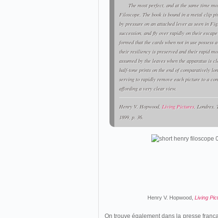
The most perfect, and at the same time mos
Filoscope. The book is bound in a metal clip p
by pressure on an attached lever as seen in Fig
succession, and fly over rapidly on their escape
formed that the cards when not in use possess a
their resiliency is preserved and their rapid m
assumed by the leaves when the apparatus is cl
half-tone prints on the end of comparatively lon
serving to rapidly remove each picture to a con
affording a very clear view.
Henry V. Hopwood,
Living Pictures
, Londres,
1899, p. 36.
Henry V. Hopwood,
Living Pic
On trouve également dans la presse françai