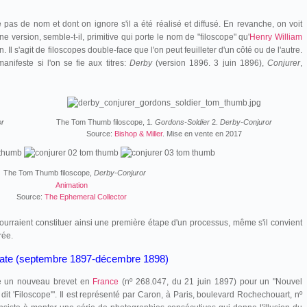
e pas de nom et dont on ignore s'il a été réalisé et diffusé. En revanche, on voit
 version, semble-t-il, primitive qui porte le nom de "filoscope" qu'
Henry William
. Il s'agit de filoscopes double-face que l'on peut feuilleter d'un côté ou de l'autre.
nifeste si l'on se fie aux titres:
Derby
(version 1896. 3 juin 1896),
Conjurer
,
or
The Tom Thumb filoscope, 1.
Gordons-Soldier
2.
Derby-Conjuror
Source:
Bishop & Miller
. Mise en vente en 2017
The Tom Thumb filoscope,
Derby-Conjuror
Animation
Source:
The Ephemeral Collector
urraient constituer ainsi une première étape d'un processus, même s'il convient
rée.
cate (septembre 1897-décembre 1898)
 un nouveau brevet en
France
(nº 268.047, du 21 juin 1897) pour un "Nouvel
t 'Filoscope'". Il est représenté par Caron, à Paris, boulevard Rochechouart, nº