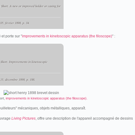
Short. A new or improved holder or casing for
 105, février 1898, p. 34.
et porte sur "
improvements in kinetoscopic apparatus (the filoscope)
" :
Short. Improvements in kinetoscopic
 115, décembre 1898, p. 188.
ort,
improvements in kinetoscopic apparatus (the filoscope).
uilleteurs" mécaniques, objets métalliques, apparaît.
ouvrage
Living Pictures
,
offre une description de l'appareil accompagné de dessins