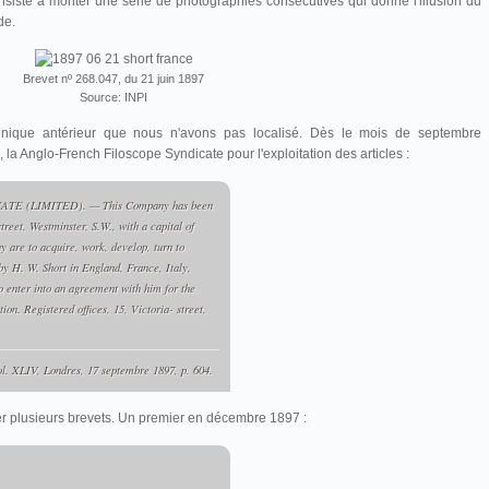
onsiste à monter une série de photographies consécutives qui donne l'illusion du
de.
Brevet nº 268.047, du 21 juin 1897
Source: INPI
annique antérieur que nous n'avons pas localisé. Dès le mois de septembre
 la Anglo-French Filoscope Syndicate pour l'exploitation des articles :
 (LIMITED). — This Company has been
treet, Westminster, S.W., with a capital of
y are to acquire, work, develop, turn to
by H. W. Short in England, France, Italy,
o enter into an agreement with him for the
ion. Registered offices, 15, Victoria- street,
ol. XLIV, Londres, 17 septembre 1897, p. 604.
 plusieurs brevets. Un premier en décembre 1897 :