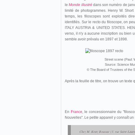
le
Monde illustré
dans son numéro de janvie
limité de photogrammes. Henry W. Short 
temps, les filoscopes sont exploités di
identifiés. Sur le recto du filoscope,
ITALY AUSTRIA & UNITED STATES. H
verso, il n'y a aucune inscription ou bien 
semble avoir prévalu en 1897 et 1898.
Street scene (Paul: 
Source: Science M
© The Board of Trustees of the
Après la feuille de titre, on trouve un texte
En
France
, le concessionnaire du "filosc
Nouvelles". Le petite appareil y connaît un
Chez M. Kratz Boussac (3, rue Saint-Lauren