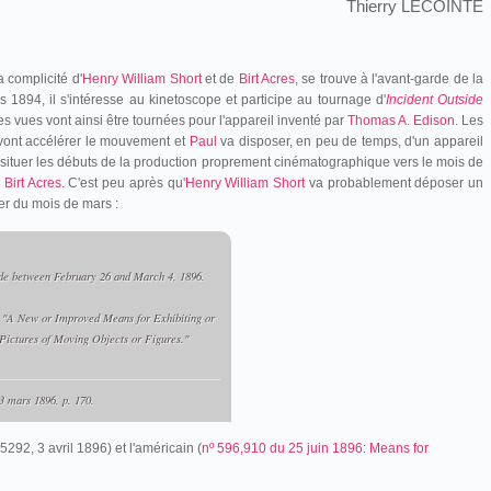
Thierry LECOINTE
a complicité d'
Henry William Short
et de
Birt Acres
, se trouve à l'avant-garde de la
s 1894, il s'intéresse au kinetoscope et participe au tournage d'
Incident Outside
es vues vont ainsi être tournées pour l'appareil inventé par
Thomas A. Edison
. Les
ont accélérer le mouvement et
Paul
va disposer, en peu de temps, d'un appareil
t situer les débuts de la production proprement cinématographique vers le mois de
c
Birt Acres
. C'est peu après qu'
Henry William Short
va probablement déposer un
ter du mois de mars :
ade between February 26 and March 4, 1896.
ew or Improved Means for Exhibiting or
Pictures of Moving Objects or Figures."
3 mars 1896, p. 170.
55292, 3 avril 1896) et l'américain (
nº 596,910 du 25 juin 1896
:
Means for