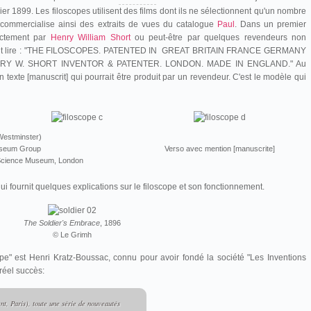
r 1899. Les filoscopes utilisent des films dont ils ne sélectionnent qu'un nombre
commercialise ainsi des extraits de vues du catalogue
Paul
. Dans un premier
rectement par
Henry William Short
ou peut-être par quelques revendeurs non
 on peut lire : "THE FILOSCOPES. PATENTED IN GREAT BRITAIN FRANCE GERMANY
ENRY W. SHORT INVENTOR & PATENTER. LONDON. MADE IN ENGLAND." Au
un texte [manuscrit] qui pourrait être produit par un revendeur. C'est le modèle qui
Westminster)
useum Group
Verso avec mention [manuscrite]
 Science Museum, London
 qui fournit quelques explications sur le filoscope et son fonctionnement.
The Soldier's Embrace
, 1896
© Le Grimh
ope" est Henri Kratz-Boussac, connu pour avoir fondé la société "Les Inventions
 réel succès:
t, Paris), toute une série de nouveautés