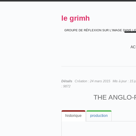
le grimh
GROUPE DE RÉFLEXION SUR L'IMAGE DANS L
AC
Détails
Création :
24 mars 2015
Mis à jour :
15 j
:
9872
THE ANGLO-
historique
production